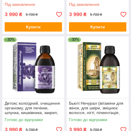
пієлонефрит, гіпертонія,
гіпотиреоз, містить йод,
Під замовлення
Під замовлення
діатез
нормалізує гормони)
3 990
3 990
₴
₴
5 700 ₴
5 700 ₴
Купити
Купити
–30%
–30%
Детокс колоїдний, очищення
Бьюті Нечурал (вітаміни для
організму, для печінки,
жінок, для шкіри, зміцнює
шлунка, кишківника, закреп,
волосся, нігті, пігментація,
алергія, дерматит, гастрит,
зморшки, омолодження)
Готово до відправки
Готово до відправки
дисбактеріоз, схуднення
3 990
3 990
₴
₴
5 700 ₴
5 700 ₴