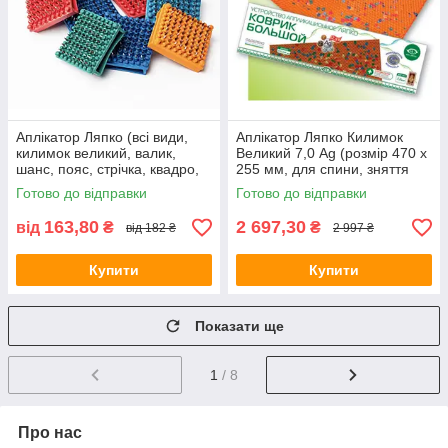
Аплікатор Ляпко (всі види,
Аплікатор Ляпко Килимок
килимок великий, валик,
Великий 7,0 Ag (розмір 470 х
шанс, пояс, стрічка, квадро,
255 мм, для спини, зняття
устілки)
болю, остеохондроз,
Готово до відправки
Готово до відправки
защемлення)
163,80
2 697,30
від
₴
₴
від 182 ₴
2 997 ₴
Купити
Купити
Показати ще
1
/ 8
Про нас