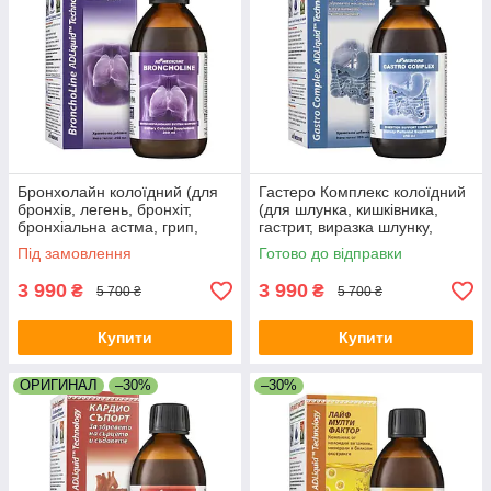
Бронхолайн колоїдний (для
Гастеро Комплекс колоїдний
бронхів, легень, бронхіт,
(для шлунка, кишківника,
бронхіальна астма, грип,
гастрит, виразка шлунку,
пневмонія, запалення
закреп, хелікобактер,
Під замовлення
Готово до відправки
легень, виводить мокроту)
покращує травлення)
3 990
3 990
₴
₴
5 700 ₴
5 700 ₴
Купити
Купити
ОРИГИНАЛ
–30%
–30%