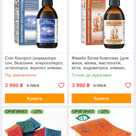
Сліп Контрол (нормалізує
Фімейл Ектив Комплекс (для
сон, безсоння, атеросклероз,
жінок, міома, мастопатія,
остеопороз, імунітет, клімакс,
кіста, ендометріоз, клімакс,
нормалізує тиск, стерс,
нормалізує гормони, цикл)
Під замовлення
Готово до відправки
довголіття)
3 990
3 990
₴
₴
5 700 ₴
5 700 ₴
Купити
Купити
ОРИГИНАЛ
–10%
ОРИГИНАЛ
–10%