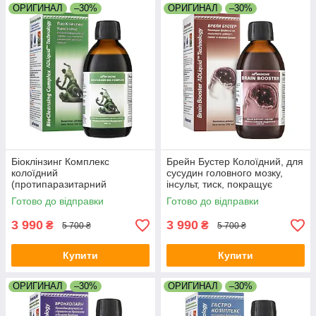
ОРИГИНАЛ
–30%
ОРИГИНАЛ
–30%
Біоклінзинг Комплекс
Брейн Бустер Колоїдний, для
колоїдний
сусудин головного мозку,
(протипаразитарний
інсульт, тиск, покращує
препарат, від глістів, лямблії,
пам'ять, сон, шум у вухах,
Готово до відправки
Готово до відправки
аскариди, опісторхоз, віруси,
атеросклероз, травми мозку
грибок, іммунітет)
3 990
3 990
₴
₴
5 700 ₴
5 700 ₴
Купити
Купити
ОРИГИНАЛ
–30%
ОРИГИНАЛ
–30%