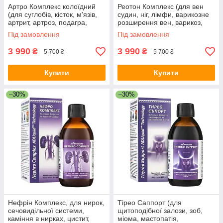
Артро Комплекс колоїдний
Реотон Комплекс (для вен
(для суглобів, кісток, м'язів,
судин, ніг, лімфи, варикозне
артрит, артроз, подагра,
розширення вен, варикоз,
остеохондроз, міжхребцеві
геморой, тромбофлебіт,
Під замовлення
Під замовлення
грижі, травми)
судоми, біль в ногах)
3 990
3 990
₴
₴
5 700 ₴
5 700 ₴
Купити
Купити
–30%
–30%
Нефрін Комплекс, для нирок,
Тірео Саппорт (для
сечовидільної системи,
щитоподібної залози, зоб,
каміння в нирках, цистит,
міома, мастопатія,