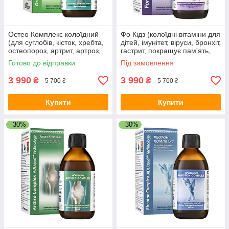
Остео Комплекс колоїдний
Фо Кідз (колоїдні вітаміни для
(для суглобів, кісток, хребта,
дітей, імунітет, віруси, бронхіт,
остеопороз, артрит, артроз,
гастрит, покращує пам'ять,
остеоартроз, мієліт, перелом,
ріст, розвиток)
Готово до відправки
Під замовлення
грижі)
3 990
3 990
₴
₴
5 700 ₴
5 700 ₴
Купити
Купити
–30%
–30%