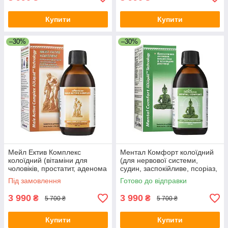
Купити
Купити
–30%
–30%
Мейл Ектив Комплекс
Ментал Комфорт колоїдний
колоїдний (вітаміни для
(для нервової системи,
чоловіків, простатит, аденома
судин, заспокійливе, псоріаз,
простати, онкологія,
нормалізує сон, пам'ять,
Під замовлення
Готово до відправки
покращує ерекцію, статевий
концентрація уваги, стрес)
акт))
3 990
3 990
₴
₴
5 700 ₴
5 700 ₴
Купити
Купити