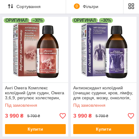
Сортування
0
Фільтри
ОРИГИНАЛ
–30%
ОРИГИНАЛ
–30%
Ангі Омега Комплекс
Антиоксидант колоїдний
колоїдний (для судин, Омега
(очищає судини, кров, лімфу,
3,6,9, регулює холестерин,
для серця, мозку, онкологія,
атеросклероз, інсульт,
інсульт, інфаркт, тиск,
Під замовлення
Під замовлення
гіпертонія, тиск, дистонія)
гіпертонія, аллергія)
3 990
3 990
₴
₴
5 700 ₴
5 700 ₴
Купити
Купити