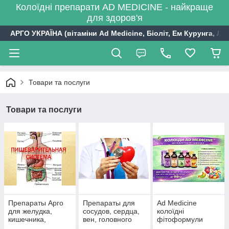
Колоїдні препарати AD MEDICINE - найкраще
для здоров'я
АРГО УКРАЇНА (вітаміни Ad Medicine, Біоліт, Ем Курунга, Лі
Товари та послуги
Товари та послуги
Препараты Арго
Препараты для
Ad Medicine
для желудка,
сосудов, сердца,
колоїдні
кишечника,
вен, головного
фітоформули
печени,
мозга давление,
Арго, США