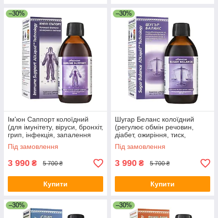
–30%
–30%
Ім'юн Саппорт колоїдний
Шугар Беланс колоїдний
(для імунітету, віруси, бронхіт,
(регулює обмін речовин,
грип, інфекція, запалення
діабет, ожиріння, тиск,
легень, гайморит, ангіна,
нормалізує цукор, для
Під замовлення
Під замовлення
цистит, герпес)
підшлункової залози, судин,
вен)
3 990
3 990
₴
₴
5 700 ₴
5 700 ₴
Купити
Купити
–30%
–30%