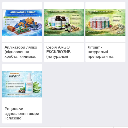
поджелудочной,
варикоз, инсульт,
антипаразитарные
ишемия,
препараты,
атеросклероз
очистка
Аплікатори ляпко
Серія ARGO
Літовіт -
(відновлення
ЕКСКЛЮЗИВ
натуральні
хребта, килимки,
(натуральні
препарати на
пластини, валики,
препарати на
основі цеоліту
пояси)
основі екстрактів
рослин)
Рициниол
відновлення шкіри
і слизової