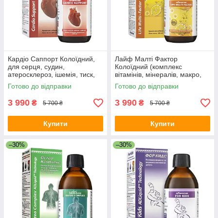
Кардіо Саппорт Колоїдний,
Лайф Малті Фактор
для серця, судин,
Колоїдний (комплекс
атеросклероз, ішемія, тиск,
вітамінів, мінералів, макро,
гіпертонія, інфаркт, аритмія,
мікроелементів, імунітет,
Готово до відправки
Готово до відправки
витаміни, діабет, холестерин
фізичне, розумове
навантаження)
3 990
3 990
₴
₴
5 700 ₴
5 700 ₴
Купити
Купити
–30%
–30%