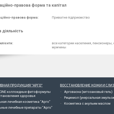
аційно-правова форма та капітал
аційно-правова форма:
Приватне підприємство
 діяльність
клієнти:
все категории населения, пенсионеры,
мужчины
ВНАЯ ПРОДУКЦИЯ "АРГО"
ВОССТАНОВЛЕНИЕ КОЖИ И СЛИ
CINE коллоидные фитоформулы
Арговасна (хитозановый гель)
становления здоровья
Рициниол (унерсальная эмульси
ьная лечебная косметика "Арго"
Косметика с акульим маслом
ьные лечебные препараты "Арго"