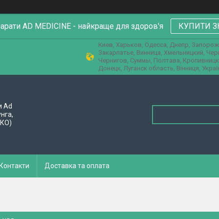
парати AD MEDICINE - найкраще для здоров'я
КУПИТИ З
Киев, Харьков, Одесса, Днепр, Запорож
Закарпатье, Винница, Хмельницкий, Че
Чернигов, Суммы, Полтава, Кропивницк
Донецк, Луганск область, Вінниця, Украї
и Ad
унга,
ПКО)
Контакти
Доставка та оплата