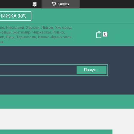
Кошик
НИЖКА 30%
ье, Николаев, Херсон, Львов, Ужгород,
рновцы, Житомир, Черкассы, Ровно,
ий, Луцк, Тернополь, Ивано-Франковск,
на
Пошук...