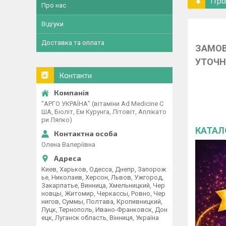
Про
Про нас
Відгуки
Доставка та оплата
ЗАМОВ
УТОЧН
Контакти
"АРГО УКРАЇНА" (вітаміни Ad Medicine С
ША, Біоліт, Ем Курунга, Літовіт, Аплікато
ри Ляпко)
КАТАЛ
Олена Валеріївна
Киев, Харьков, Одесса, Днепр, Запорож
ье, Николаев, Херсон, Львов, Ужгород,
Закарпатье, Винница, Хмельницкий, Чер
новцы, Житомир, Черкассы, Ровно, Чер
нигов, Суммы, Полтава, Кропивницкий,
Луцк, Тернополь, Ивано-Франковск, Дон
ецк, Луганск область, Вінниця, Україна