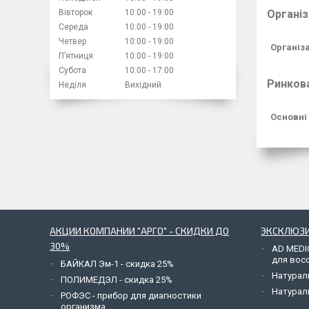
Вівторок
10:00
19:00
Організ
Середа
10:00
19:00
Четвер
10:00
19:00
Організ
Пʼятниця
10:00
19:00
Субота
10:00
17:00
Ринкова
Неділя
Вихідний
Основні 
АКЦИИ КОМПАНИИ "АРГО" - СКИДКИ ДО
ЭКСКЛЮЗИ
30%
AD MEDI
для вос
БАЙКАЛ Эм-1 - скидка 25%
Натурал
ПОЛИМЕДЭЛ - скидка 25%
Натурал
РОФЭС - прибор для диагностики
организма