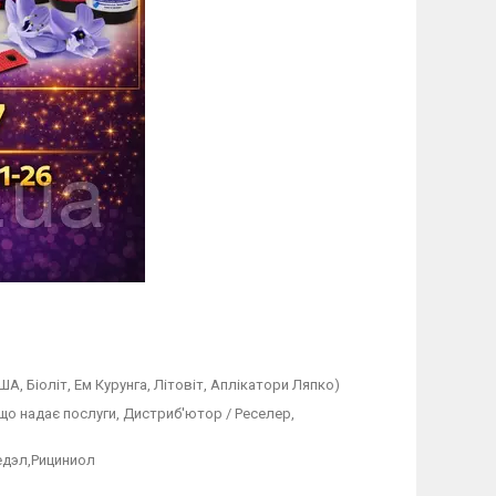
ША, Біоліт, Ем Курунга, Літовіт, Аплікатори Ляпко)
 що надає послуги, Дистриб'ютор / Реселер,
едэл,Рициниол