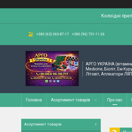
Колоїдні пре
+380 (63) 065-87-17
+380 (96) 701-11-26
АРГО УКРАЇНА (вітамін
Medicine, Біоліт, Ем Кур
Літовіт, Аплікатори ЛЯ
Головна
Асортимент товарів
Про нас
Асортимент товарів