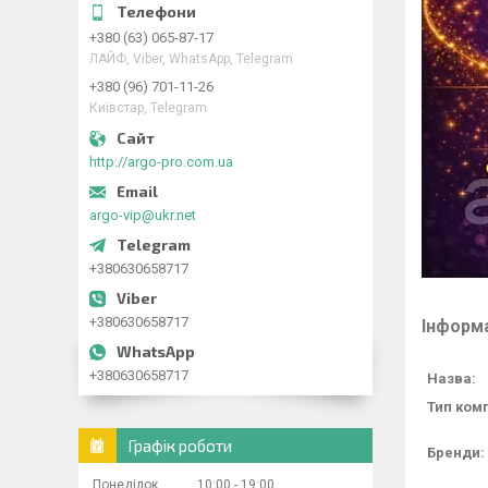
+380 (63) 065-87-17
ЛАЙФ, Viber, WhatsApp, Telegram
+380 (96) 701-11-26
Київстар, Telegram
http://argo-pro.com.ua
argo-vip@ukr.net
+380630658717
+380630658717
Інформа
+380630658717
Назва:
Тип комп
Графік роботи
Бренди:
Понеділок
10:00
19:00