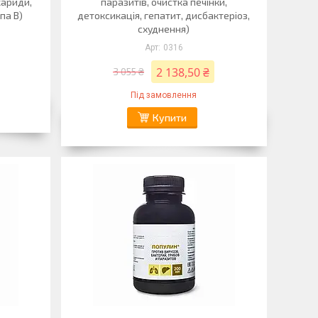
кариди,
паразитів, очистка печінки,
па В)
детоксикація, гепатит, дисбактеріоз,
схуднення)
0316
2 138,50 ₴
3 055 ₴
Під замовлення
Купити