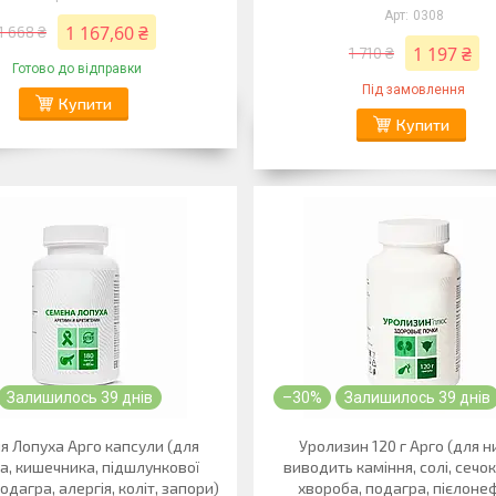
0308
1 167,60 ₴
1 668 ₴
1 197 ₴
1 710 ₴
Готово до відправки
Під замовлення
Купити
Купити
Залишилось 39 днів
–30%
Залишилось 39 днів
я Лопуха Арго капсули (для
Уролизин 120 г Арго (для н
а, кишечника, підшлункової
виводить каміння, солі, сечо
одагра, алергія, коліт, запори)
хвороба, подагра, пієлоне