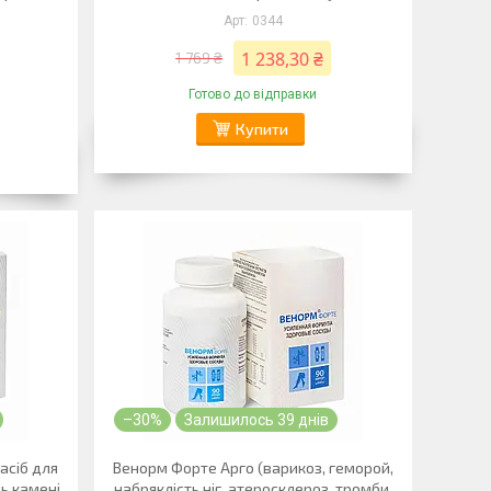
0344
1 238,30 ₴
1 769 ₴
Готово до відправки
Купити
–30%
Залишилось 39 днів
асіб для
Венорм Форте Арго (варикоз, геморой,
ь камені,
набряклість ніг, атеросклероз, тромби,