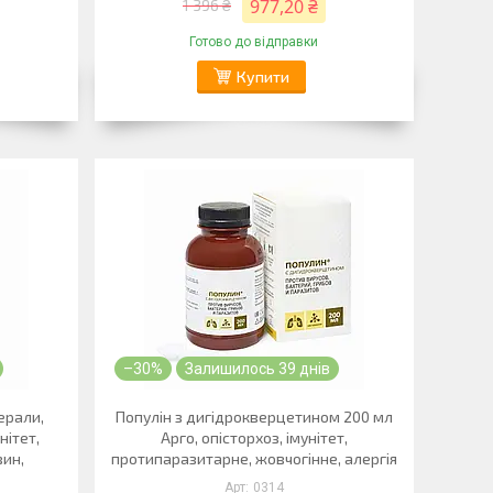
977,20 ₴
1 396 ₴
Готово до відправки
Купити
–30%
Залишилось 39 днів
ерали,
Популін з дигідрокверцетином 200 мл
нітет,
Арго, опісторхоз, імунітет,
вин,
протипаразитарне, жовчогінне, алергія
0314