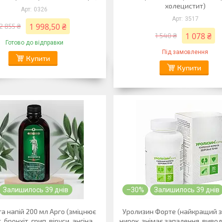
холецистит)
0326
3517
1 998,50 ₴
2 855 ₴
1 078 ₴
1 540 ₴
Готово до відправки
Під замовлення
Купити
Купити
Залишилось 39 днів
–30%
Залишилось 39 днів
а напій 200 мл Арго (зміцнює
Уролизин Форте (найкращий з
, бронхіт, грип, віруси, ангіна,
нирок, знімає запалення, вивод