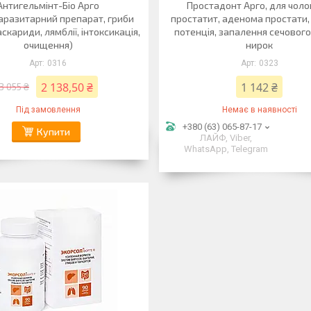
Антигельмінт-Біо Арго
Простадонт Арго, для чолов
аразитарний препарат, гриби
простатит, аденома простати, 
аскариди, лямблії, інтоксикація,
потенція, запалення сечового
очищення)
нирок
0316
0323
2 138,50 ₴
1 142 ₴
3 055 ₴
Під замовлення
Немає в наявності
+380 (63) 065-87-17
Купити
ЛАЙФ, Viber,
WhatsApp, Telegram