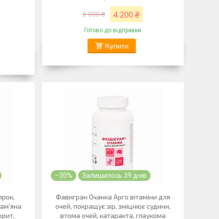
4 200 ₴
6 000 ₴
Готово до відправки
Купити
–30%
Залишилось 39 днів
ирок,
Фавигран Очанка Арго вітаміни для
кам'яна
очей, покращує зір, зміцнює судини,
фрит,
втома очей, катаракта, глаукома