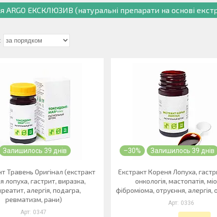
ія ARGO ЕКСКЛЮЗИВ (натуральні препарати на основі екстр
Залишилось 39 днів
–30%
Залишилось 39 днів
т Травень Оригінал (екстракт
Екстракт Кореня Лопуха, гастри
я лопуха, гастрит, виразка,
онкологія, мастопатія, мі
реатит, алергія, подагра,
фіброміома, отруєння, алергія,
ревматизм, рани)
0336
0347