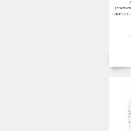
(протип
лисички, 