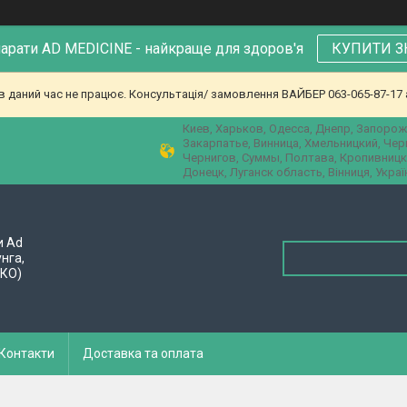
парати AD MEDICINE - найкраще для здоров'я
КУПИТИ З
в даний час не працює. Консультація/ замовлення ВАЙБЕР 063-065-87-17 а
Киев, Харьков, Одесса, Днепр, Запорож
Закарпатье, Винница, Хмельницкий, Че
Чернигов, Суммы, Полтава, Кропивницк
Донецк, Луганск область, Вінниця, Украї
и Ad
унга,
ПКО)
Контакти
Доставка та оплата