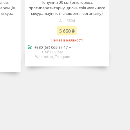
іків,
Популін 200 мл (опісторхоз,
ерекція,
протипаразитарну, дискінезія жовчного
 міхура,
міхура, імунітет, очищення організму)
3504
5 650 ₴
Немає в наявності
+380 (63) 065-87-17
ЛАЙФ, Viber,
WhatsApp, Telegram