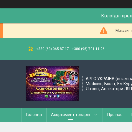
Колоїдні пре
Магазин 
+380 (63) 065-87-17
+380 (96) 701-11-26
АРГО УКРАЇНА (вітамін
Medicine, Біоліт, Ем Кур
Літовіт, Аплікатори ЛЯ
Головна
Асортимент товарів
Про нас