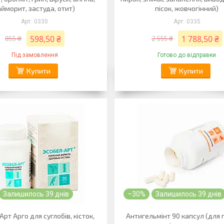
айморит, застуда, отит)
пісок, жовчогінний)
0330
0335
598,50 ₴
1 788,50 ₴
855 ₴
2 555 ₴
Під замовлення
Готово до відправки
Купити
Купити
Залишилось 39 днів
–30%
Залишилось 39 днів
Арт Арго для суглобів, кісток,
Антигельмінт 90 капсул (для 