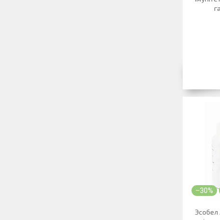
г
–30%
Эсобел 