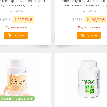
артрит, артроз, остеохондроз,
кишечнику, віруси, глисти, ас
м, розтягнення, остеопороз
покращує зір, вітамін Д, гру
0306
0316
2 397,50 ₴
2 138,50 ₴
3 425 ₴
3 055 ₴
Під замовлення
Під замовлення
Купити
Купити
Залишилось 39 днів