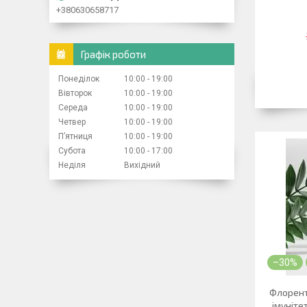
+380630658717
Графік роботи
Понеділок
10:00
19:00
Вівторок
10:00
19:00
Середа
10:00
19:00
Четвер
10:00
19:00
Пʼятниця
10:00
19:00
Субота
10:00
17:00
Неділя
Вихідний
–30%
Флорент
імунітет