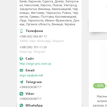
Киев, Харьков, Одесса, Днепр, Запорож
ье, Николаев, Херсон, Львов, Ужгород,
Закарпатье, Винница, Хмельницкий, Чер
новцы, Житомир, Черкассы, Ровно, Чер
нигов, Суммы, Полтава, Кропивницкий,
Луцк, Тернополь, Ивано-Франковск, Дон
ецк, Луганск область, Вінниця, Україна
+380 (63) 065-87-17
ЛАЙФ, Viber, WhatsApp, Telegram
+380 (96) 701-11-26
Київстар, Telegram
http://argo-pro.com.ua
argo-vip@ukr.net
–30%
+380630658717
Насінн
+380630658717
шлунк
залози, п