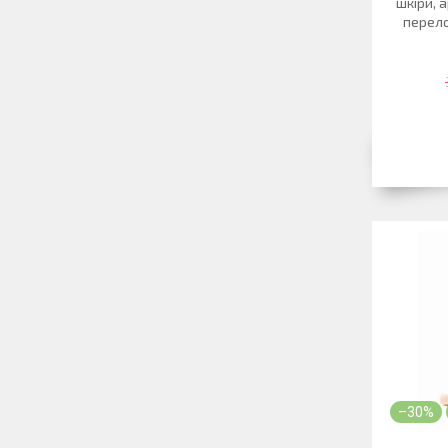
шкіри, 
перело
–30%