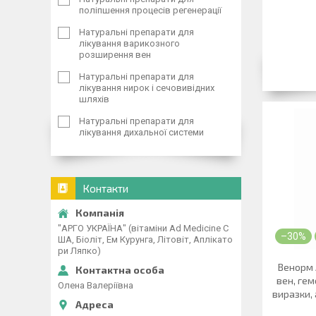
поліпшення процесів регенерації
Натуральні препарати для
лікування варикозного
розширення вен
Натуральні препарати для
лікування нирок і сечовивідних
шляхів
Натуральні препарати для
лікування дихальної системи
Контакти
"АРГО УКРАЇНА" (вітаміни Ad Medicine С
–30%
ША, Біоліт, Ем Курунга, Літовіт, Аплікато
ри Ляпко)
Венорм 
вен, гем
Олена Валеріївна
виразки,