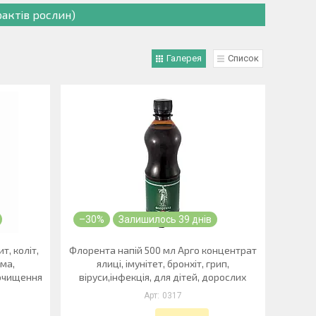
актів рослин)
Галерея
Список
–30%
Залишилось 39 днів
т, коліт,
Флорента напій 500 мл Арго концентрат
ома,
ялиці, імунітет, бронхіт, грип,
 очищення
віруси,інфекція, для дітей, дорослих
0317