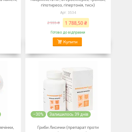
гіпотиреоз, гіпертонія, тиск)
3534
1 788,50 ₴
2 555 ₴
Готово до відправки
Купити
–30%
Залишилось 39 днів
печінки,
Гриби Лисички (препарат проти