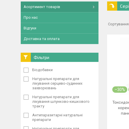
Сер
Асортимент товарів
Про нас
Відгуки
Доставка та оплата
Фільтри
Біодобавки
Натуральні препарати для
лікування серцево-судинних
захворювань
–30%
Натуральні препарати для
лікування шлунково-кишкового
Токсидон
тракту
корен
панк
Антипаразитарні натуральні
препарати
Натуральні препарати для