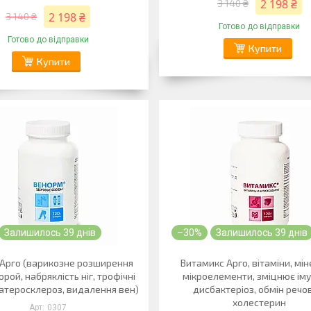
2 198 ₴
3 140 ₴
2 198 ₴
3 140 ₴
Готово до відправки
Готово до відправки
Купити
Купити
Залишилось 39 днів
–30%
Залишилось 39 днів
Арго (варикозне розширення
Витамикс Арго, вітаміни, мін
орой, набряклість ніг, трофічні
мікроелементи, зміцнює іму
 атеросклероз, видалення вен)
дисбактеріоз, обмін речо
холестерин
0307