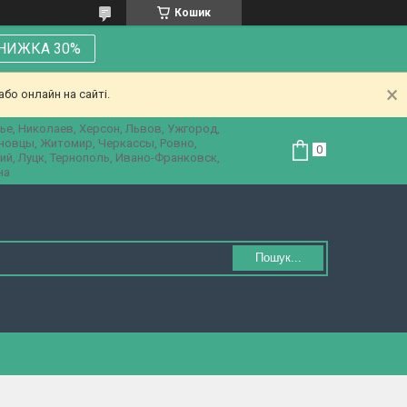
Кошик
НИЖКА 30%
бо онлайн на сайті.
ье, Николаев, Херсон, Львов, Ужгород,
рновцы, Житомир, Черкассы, Ровно,
ий, Луцк, Тернополь, Ивано-Франковск,
на
Пошук...