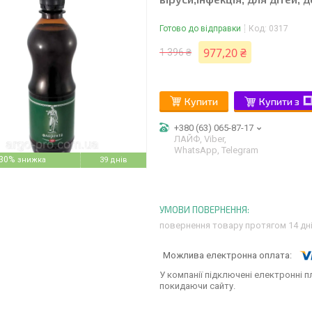
Готово до відправки
Код:
0317
977,20 ₴
1 396 ₴
Купити
Купити з
+380 (63) 065-87-17
ЛАЙФ, Viber,
WhatsApp, Telegram
30%
39 днів
повернення товару протягом 14 дн
У компанії підключені електронні п
покидаючи сайту.