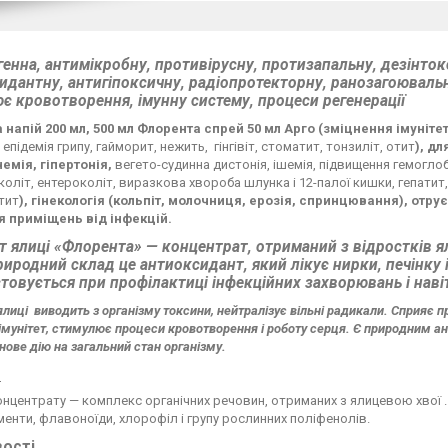
енна, антимікробну, противірусну, протизапальну, дезінток
идантну, антигіпоксичну, радіопротекторну, ранозагоювальн
є кровотворення, імунну систему, процеси регенерації
 напій 200 мл, 500 мл Флорента спрей 50 мл Арго (зміцнення імуніте
, епідемія грипу, гайморит, нежить,
гінгівіт, стоматит, тонзиліт, отит
), дл
емія, гіпертонія,
вегето-судинна дистонія, ішемія, підвищення гемоглобі
 коліт, ентероколіт, виразкова хвороба шлунка і 12-палої кишки, гепатит
тит
), гінекологія (кольпіт, молочниця, ерозія, спринцювання), отру
 приміщень від інфекцій.
т ялиці «Флорента» — концентрат, отриманий з відростків ял
риродний склад це антиоксидант, який лікує нирки, печінк
товується при профілактиці інфекційних захворювань і навіт
лиці виводить з організму токсини, нейтралізує вільні радикали. Сприяє пр
імунітет, стимулює процеси кровотворення і роботу серця. Є природним ан
нове дію на загальний стан організму.
:
нцентрату — комплекс органічних речовин, отриманих з ялицевою хвої . Крім 
енти, флавоноїди, хлорофіл і групу рослинних поліфенолів.
ості.