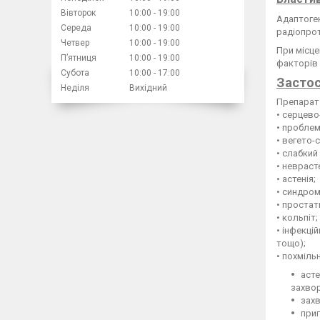
Вівторок
10:00
19:00
Адаптоген
Середа
10:00
19:00
радіопрот
Четвер
10:00
19:00
При місце
Пʼятниця
10:00
19:00
факторів 
Субота
10:00
17:00
Застос
Неділя
Вихідний
Препарат 
• серцево
• проблем
• вегето-
• слабкий 
• невраст
• астенія;
• синдром
• простат
• кольпіт;
• інфекці
тощо);
• похміль
асте
захво
захв
приг