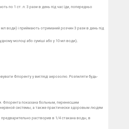
 по 1 ст. л. 3 рази в день під час їди, попередньо
0 мл води) і приймають отриманий розчин 3 рази в день під
рудному молоці або суміші або у 10 мл води);
овувати Флоренту у вигляді аерозолю. Розпиляти будь-
ии. Флорента показана больным, перенесшим
 нервной системы, а также практически здоровым людям
, предварительно растворив в 1/4 стакана воды, в