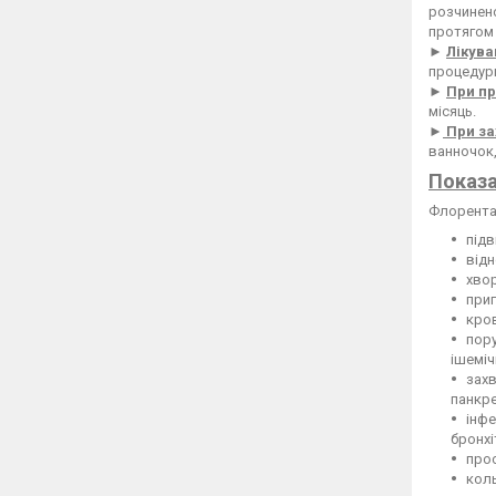
розчинено
протягом 
►
Лікува
процедури
►
При пр
місяць.
►
При за
ванночок,
Показа
Флорента 
підв
відн
хвор
приг
кров
пору
ішеміч
захв
панкре
інфе
бронхі
прос
коль