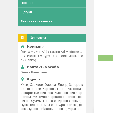
Про нас
Відгуки
Доставка та оплата
Контакти
"АРГО УКРАЇНА" (вітаміни Ad Medicine С
ША, Біоліт, Ем Курунга, Літовіт, Аплікато
–
ри Ляпко)
Олена Валеріївна
Киев, Харьков, Одесса, Днепр, Запорож
ье, Николаев, Херсон, Львов, Ужгород,
Закарпатье, Винница, Хмельницкий, Чер
новцы, Житомир, Черкассы, Ровно, Чер
нигов, Суммы, Полтава, Кропивницкий,
Луцк, Тернополь, Ивано-Франковск, Дон
ецк, Луганск область, Вінниця, Україна