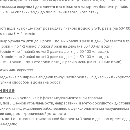
 етиловим спиртом
і для зняття похмільного
синдрому Флоренту приймають
и в 1/4 склянки води до поліпшення загального стану.
сті від віку концентрат розводять питною водою у 5-10 разів (на 50-10
ротягом 3 — 4 тижнів:
народжені та діти до 1 року – по 1-2 краплі 3 рази в день (розвести в г
3 роки – по 1/2 чайної ложки 3 рази на день (на 50-100 мл води);
5 років – по 1 чайній ложці 3 рази на день (на 50-100 мл води);
10 років – по 2 чайні ложці 3 рази на день (на 50-100 мл води);
ше 10 років – по 1 столовій ложці 3 рази в день (на 50-100 мл води);.
ичне застосування
едження поширення епідемій грипу і захворювань під час них використ
упним способом вдома і на роботі.
нение
илактики и усиления эффекта медикаментозной терапии:
ии, повышенной утомляемости, неврастении, вегето-сосудистой дистон
ские или инфекционные заболевания, с функциональными нарушениями
чии синдрома хронической усталости.
ть по 1 ст. л. концентрированной Флоренты 3 раза в день во время еды
-4 недель;