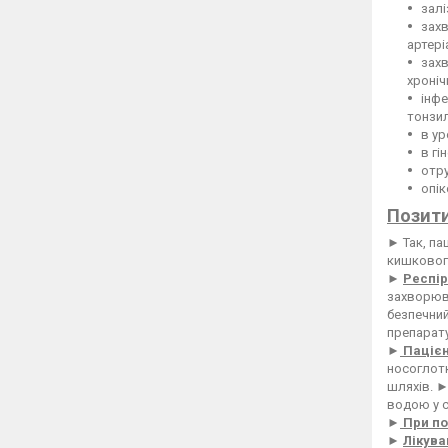
залі
захв
артері
захв
хроніч
інфе
тонзил
в ур
в гі
отру
опік
Позити
► Так, па
кишкового
►
Респір
захворюва
безпечний
препарату
►
Пацієн
носоглотк
шляхів. ►
водою у с
►
При по
►
Лікува