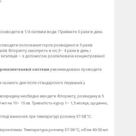
;
озводити в 1/4 склянки води. Приймати 3 рази в день
роводити полоскання горла розведеної в 5 разів
зів Флоренту закопують в ніс 3– 4 рази в день і
 інгаляцій — з допомогою розпилювача концентрованої
бронхолегеневої системи
рекомендовано проводити
 сьомого дня після стандартного лікування у
середину необхідно вводити Флоренту, розведену в 5
 мл на 10– 15 хв. Тривалість курсу 1– 1,5 місяця, щоденно,
ляді ванночок при температурі розчину 37-38 °С.
роклізмах. Температура розчину 37-38 °С, об'єм 40-50 мл