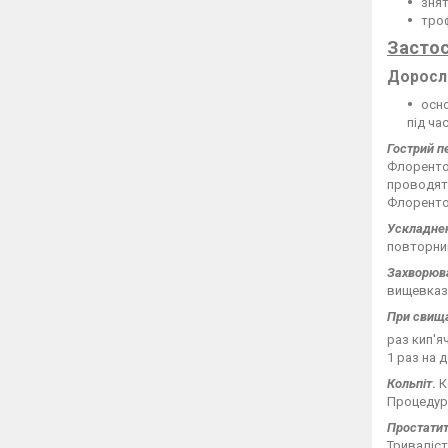
знят
троф
Засто
Доросл
осно
під ча
Гострий пе
Флорентой
проводять
Флоренто
Ускладненн
повторний
Захворюв
вищевказа
При свища
раз кип'я
1 раз на д
Кольпіт
.
К
Процедуру
Простати
Триваліст