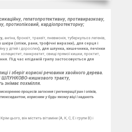
сикаційну, гепатопротективну, противиразкову,
у, протиопіковий, кардіопротекторну;
ту,
ангіна, бронхіт, трахеїт, пневмонія, туберкульоз легенів,
я шкіри (опіки, рани, трофічні виразки), для серця і
ну у дітей і дорослих
), для шлунка, кишечника, печінки
, холецистит, панкреатит, свищі прямої кишки, проктит,
єння. Під час епідемій грипу застосовується для
иці і зберіг корисні речовини хвойного дерева.
у і ШЛУНКОВО-кишкового тракту,
ь знімає похмілля.
искоренню процесів загоєння і регенерації ран і опіків,
тиоксидантом, корисним у будь-якому віці і надають
цього, він містить вітаміни (А, К, С, Е і групи В) і