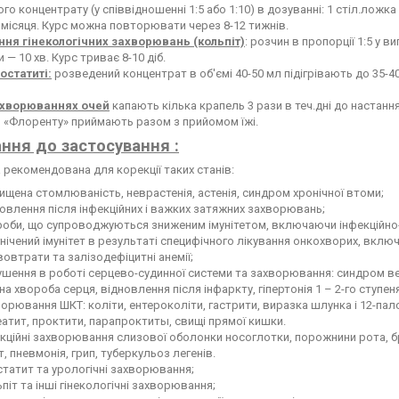
го концентрату (у співвідношенні 1:5 або 1:10) в дозуванні: 1 стіл.ложк
місяця. Курс можна повторювати через 8-12 тижнів.
ння гінекологічних захворювань (кольпіт)
: розчин в пропорції 1:5 у в
 — 10 хв. Курс триває 8-10 діб.
остатиті:
розведений концентрат в об'ємі 40-50 мл підігрівають до 35-4
хворюваннях очей
капають кілька крапель 3 рази в теч.дні до настанн
 «Флоренту» приймають разом з прийомом їжі.
ння до застосування :
рекомендована для корекції таких станів:
ищена стомлюваність, неврастенія, астенія, синдром хронічної втоми;
овлення після інфекційних і важких затяжних захворювань;
оби, що супроводжуються зниженим імунітетом, включаючи інфекційно-з
нічений імунітет в результаті специфічного лікування онкохворих, вк
овтрати та залізодефіцитні анемії;
шення в роботі серцево-судинної системи та захворювання: синдром вег
на хвороба серця, відновлення після інфаркту, гіпертонія 1 – 2-го ступен
орювання ШКТ: коліти, ентероколіти, гастрити, виразка шлунка і 12-пало
атит, проктити, парапроктиты, свищі прямої кишки.
кційні захворювання слизової оболонки носоглотки, порожнини рота, бронхі
т, пневмонія, грип, туберкульоз легенів.
татит та урологічні захворювання;
піт та інші гінекологічні захворювання;