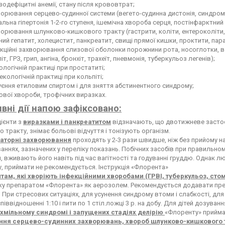
зодефіцитні анемії, стану після крововтрат;
орювання серцево-судинної системи (вегето-судинна дистонія, синдром в
альна гіпертонія 1-2-го ступеня, ішемічна хвороба серця, постінфарктний 
орювання шлунково-кишкового тракту (гастрити, коліти, ентероколіти, 
ний гепатит, холецистит, панкреатит, свищі прямої кишки, проктити, па
кційні захворювання слизової оболонки порожнини рота, носоглотки, верх
іт, ГРЗ, грип, ангіна, бронхіт, трахеїт, пневмонія, туберкульоз легенів);
ологічній практиці при простатиті;
некологічній практиці при кольпіті;
єння етиловим спиртом і для зняття абстинентного синдрому;
ової хвороби, трофічних виразках.
вні дії напою зафіксовано:
цієнти з
виразками і панкреатитом
відзначають, що двотижневе засто
 тракту, знімає больові відчуття і тонізують організм.
аторні захворювання
проходять у 2-3 рази швидше, ніж без прийому н
ннях, зазначених у переліку показань. Побічних засобів при правильно
, вживають його навіть під час вагітності та годуванні груддю. Однак л
, приймати не рекомендується. Інструкція «Флорента»
там, які хворіють інфекційними хворобами (ГРВІ, туберкульоз, сто
у препаратом «Флорента» як аерозолем. Рекомендується додавати преп
 При стресових ситуаціях, для усунення синдрому втоми і слабкості, для
піввідношенні 1:10 і пити по 1 стіл.ложці 3 р. на добу. Для дітей дозуван
хмільному синдромі і запущених стадіях делірію
«Флоренту» приймают
ння серцево-судинних захворювань, хвороб шлунково-кишкового т