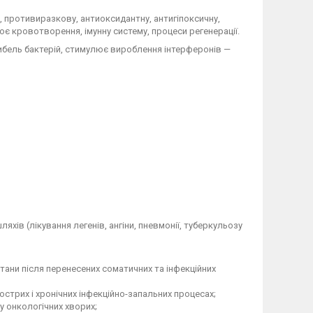
, противиразкову, антиоксидантну, антигіпоксичну,
 кровотворення, імунну систему, процеси регенерації.
ибель бактерій, стимулює вироблення інтерферонів —
яхів (лікування легенів, ангіни, пневмонії, туберкульозу
стани після перенесених соматичних та інфекційних
стрих і хронічних інфекційно-запальних процесах;
 у онкологічних хворих;