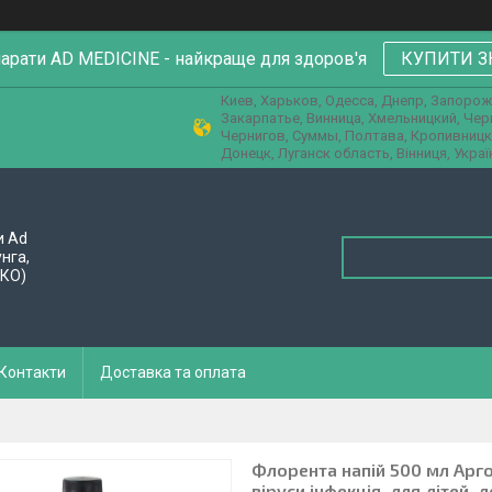
парати AD MEDICINE - найкраще для здоров'я
КУПИТИ З
Киев, Харьков, Одесса, Днепр, Запорож
Закарпатье, Винница, Хмельницкий, Че
Чернигов, Суммы, Полтава, Кропивницк
Донецк, Луганск область, Вінниця, Украї
и Ad
унга,
ПКО)
Контакти
Доставка та оплата
Флорента напій 500 мл Арго 
віруси,інфекція, для дітей, 