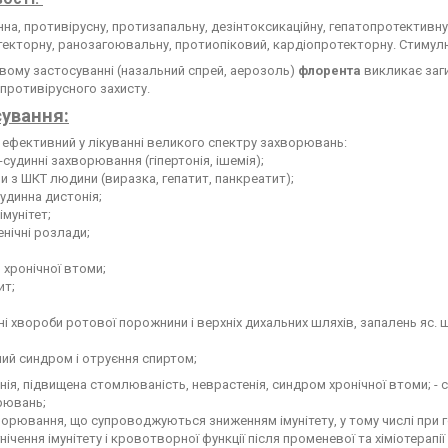
на, противірусну, протизапальну, дезінтоксикаційну, гепатопротективну
екторну, ранозагоювальну, протиопіковий, кардіопротекторну. Стимулює
вому застосуванні (назальний спрей, аерозоль)
флорента
викликає заг
противірусного захисту.
ування:
ефективний у лікуванні великого спектру захворювань:
-судинні захворювання (гіпертонія, ішемія);
и з ШКТ людини (виразка, гепатит, панкреатит);
судинна дистонія;
імунітет;
енічні розлади;
 хронічної втоми;
ит;
йні хвороби ротової порожнини і верхніх дихальних шляхів, запалень яс. шл
ний синдром і отруєння спиртом;
нія, підвищена стомлюваність, неврастенія, синдром хронічної втоми; - 
рювань;
орювання, що супроводжуються зниженням імунітету, у тому числі при го
нічення імунітету і кровотворної функції після променевої та хіміотерапії