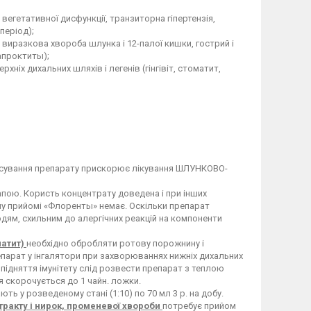
егетативної дисфункції, транзиторна гіпертензія,
період);
виразкова хвороба шлунка і 12-палої кишки, гострий і
рапроктиты);
ніх дихальних шляхів і легенів (гінгівіт, стоматит,
сування препарату прискорює лікування ШЛУНКОВО-
апою. Користь концентрату доведена і при інших
му прийомі «Флоренты» немає. Оскільки препарат
юдям, схильним до алергічних реакцій на компоненти
матит)
необхідно обробляти ротову порожнину і
арат у інгалятори при захворюваннях нижніх дихальних
 підняття імунітету слід розвести препарат з теплою
ня скорочується до 1 чайн. ложки.
ь у розведеному стані (1:10) по 70 мл 3 р. на добу.
ракту і нирок, променевої хвороби
потребує прийом