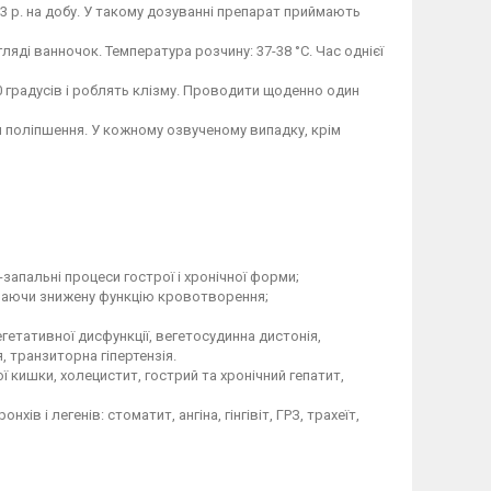
а 3 р. на добу. У такому дозуванні препарат приймають
игляді ванночок. Температура розчину: 37-38 °С. Час однієї
0 градусів і роблять клізму. Проводити щоденно один
я поліпшення. У кожному озвученому випадку, крім
апальні процеси гострої і хронічної форми;
лючаючи знижену функцію кровотворення;
етативної дисфункції, вегетосудинна дистонія,
я, транзиторна гіпертензія.
ї кишки, холецистит, гострий та хронічний гепатит,
в і легенів: стоматит, ангіна, гінгівіт, ГРЗ, трахеїт,