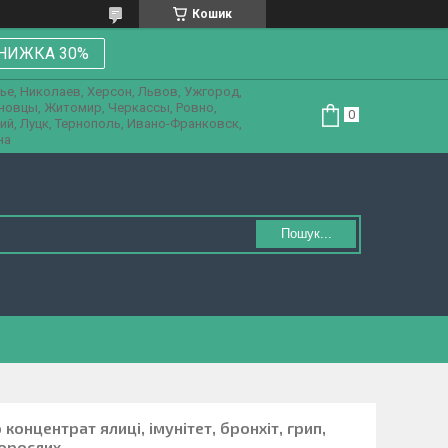
Кошик
НИЖКА 30%
ье, Николаев, Херсон, Львов, Ужгород,
рновцы, Житомир, Черкассы, Ровно,
ий, Луцк, Тернополь, Ивано-Франковск,
на
Пошук...
концентрат ялиці, імунітет, бронхіт, грип,
дорослих