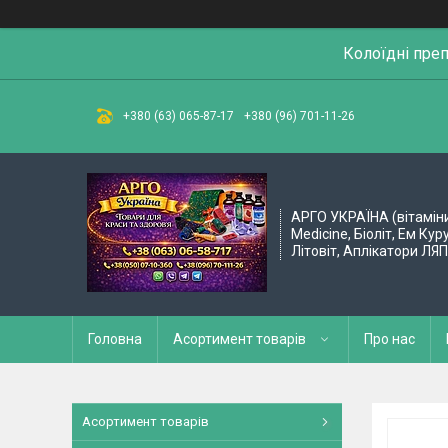
Колоїдні пре
+380 (63) 065-87-17
+380 (96) 701-11-26
АРГО УКРАЇНА (вітамін
Medicine, Біоліт, Ем Кур
Літовіт, Аплікатори ЛЯ
Головна
Асортимент товарів
Про нас
Асортимент товарів