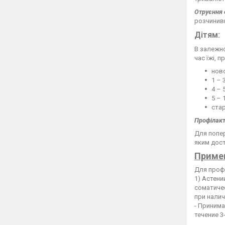
Отруєння
розчинивш
Дітям:
В залежно
час їжі, п
ново
1 – 
4 – 
5 – 
стар
Профілакт
Для попер
яким дост
Приме
Для проф
1) Астен
соматиче
при нали
- Принима
течение 3