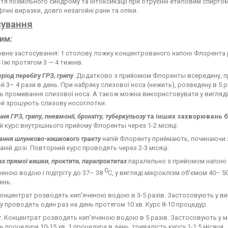
тя похмільного синдрому та інтоксикації при отруєнні етиловим спиртом
ічні виразки, довго незагойні рани та опіки.
сування
им
:
вне застосування: 1 столову ложку концентрованого напою Флорента р
с їжі протягом 3 — 4 тижнів.
ріод перебігу ГРЗ, грипу
. Додатково з прийомом Флоренты всередину, п
 3– 4 рази в день. При набряку слизової носа (нежить), розведену в 5 ра
 промивання слизової носа. А також можна використовувати у вигляді
й зрошують слизову носоглотки.
я ГРЗ, грипу, пневмонії, бронхіту, туберкульозу
та інших захворювань 
 курс внутрішнього прийому Флоренты через 1-2 місяці.
ання шлунково-кишкового тракту
напій Флоренту приймають, починаючи з
ній дозі. Повторний курс проводять через 2-3 місяці.
х прямої кишки, проктити, парапроктитах
паралельно з прийомом напою в
0
ченою водою і підігріту до 37– 38
С, у вигляді мікроклізм об'ємом 40– 50
ень.
онцентрат розводять кип'яченою водою в 3-5 разів. Застосовують у виг
 проводять один раз на день протягом 10 хв. Курс 8-10 процедур.
т
.
Концентрат розводять кип'яченою водою в 5 разів. Застосовують у мік
ь процедури 10-15 хв, 1 процедура в день, тривалість курсу 1-1,5 місяця.