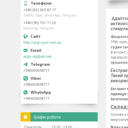
+380 (63) 065-87-17
ЛАЙФ, Viber, WhatsApp, Telegram
Адаптог
+380 (96) 701-11-26
антиокс
стимулю
Київстар, Telegram
Флорента
ГРВІ, грип
http://argo-pro.com.ua
судин (ан
(
гастрит,
argo-vip@ukr.net
парапрок
зрошення
Екстрак
+380630658717
Такий п
викорис
+380630658717
Екстракт я
підвищує 
+380630658717
багатопла
Склад
Основа ко
Графік роботи
мікроелем
Властив
Понеділок
10:00
19:00