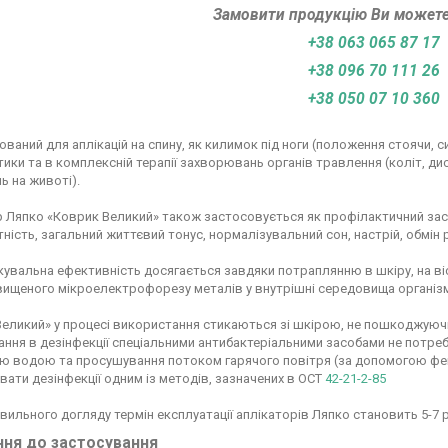
Замовити продукцію Ви может
+38 063 065 87 17
+38 096 70 111 26
+38 050 07 10 360
ваний для аплікацій на спину, як килимок під ноги (положення стоячи, 
ики та в комплексній терапії захворювань органів травлення (коліт, диск
ь на животі).
 Ляпко «Коврик Великий» також застосовується як профілактичний засі
ність, загальний життєвий тонус, нормалізувальний сон, настрій, обмін 
кувальна ефективність досягається завдяки потраплянню в шкіру, на віст
вищеного мікроелектрофорезу металів у внутрішні середовища організм
еликий» у процесі використання стикаються зі шкірою, не пошкоджуючи ї
ння в дезінфекції спеціальними антибактеріальними засобами не потр
 водою та просушування потоком гарячого повітря (за допомогою фена).
вати дезінфекції одним із методів, зазначених в ОСТ
42-21-2-85
авильного догляду термін експлуатації аплікаторів Ляпко становить 5-7 р
ння до застосування