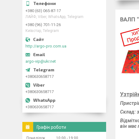
+380 (63) 065-87-17
ЛАЙФ, Viber, WhatsApp, Telegram
ВАЛП "
+380 (96) 701-11-26
Київстар, Telegram
http://argo-pro.com.ua
argo-vip@ukr.net
+380630658717
+380630658717
У
з
трій
Пристрі
+380630658717
Склад: з
Відмітн
він має
Графік роботи
Понеділок
10:00
19:00