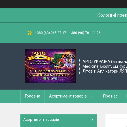
Колоїдні пре
+380 (63) 065-87-17
+380 (96) 701-11-26
АРГО УКРАЇНА (вітамін
Medicine, Біоліт, Ем Кур
Літовіт, Аплікатори ЛЯ
Головна
Асортимент товарів
Про нас
Асортимент товарів