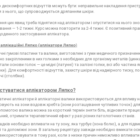
дискомфортних відчуттів можуть бути: неправильне накладення пристр
 з нього, що супроводжується дряпанням шкіри.
ння цих явищ треба піднятися над аплікатором і опуститися на нього знов
ування — 1-2 тижні. Курс можна повторити за 2-4 тижні. Є позитивний пр
щоденного застосування аплікатора.
 аплікаційні Ляпко (аплікатори Ляпко
)
чні гумові пластини та валики, виготовлені з гуми медичного призначенн
но закріпленими в них голками з необхідних для організму металів (цинка, 
тали основи голок — це мідні (латунні) та залізні голки, всі або частина
лки). Для комфортності відчуттів, захисту шкіри від надмірного тиску
і (столбіки).
стуватися аплікатором Ляпко?
атичні аплікатори й аплікаторні валики використовуються для впливу н
вують на зони вздовж хребта (зони розташування чутливих точок) для
допомогою валика можна за короткий термін зняти біль, відновити праце
ний, отримати терапевтичний ефект у разі різних патологічних станів.
адків необхідно впливати на ту зону, яка турбує (зона болю), а для під
 та допоміжні зони. В загальну рецептуру завжди необхідно вмикати осн
використовувати в тому разі, коли з низки причин неможливо впливати 