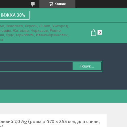
Кошик
НИЖКА 30%
ье, Николаев, Херсон, Львов, Ужгород,
рновцы, Житомир, Черкассы, Ровно,
ий, Луцк, Тернополь, Ивано-Франковск,
на
Пошук...
икий 7,0 Ag (розмір 470 х 255 мм, для спини,
а)