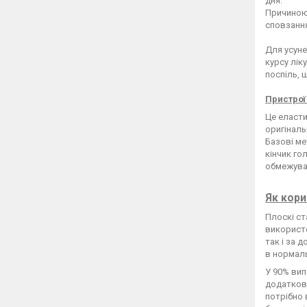
дня.
Причиною 
сповзання
Для усуне
курсу лік
поспіль, 
Пристрої
Це еласти
оригіналь
Базові ме
кінчик го
обмежувач
Як кори
Плоскі ст
використо
так і за 
в нормаль
У 90% вип
додаткові
потрібно 