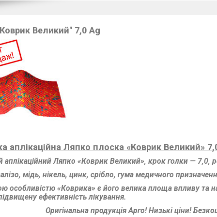
Коврик Великий" 7,0 Ag
ка аплікаційна Ляпко плоска «Коврик Великий»
7,
й аплікаційний Ляпко «Коврик Великий», крок голки — 7,0, р
алізо, мідь, нікель, цинк, срібло, гума медичного призначенн
ою особливістю «Коврика» є його велика площа впливу та н
 підвищену ефективність лікування.
Оригінальна продукція Арго! Низькі ціни! Безко