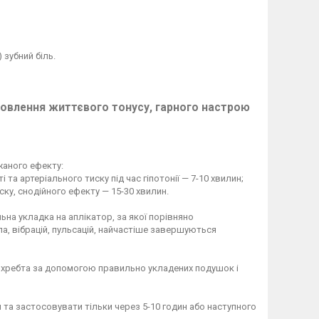
 зубний біль.
новлення життєвого тонусу, гарного настрою
жаного ефекту:
 та артеріального тиску під час гіпотонії — 7-10 хвилин;
ку, снодійного ефекту — 15-30 хвилин.
на укладка на аплікатор, за якої порівняно
а, вібрацій, пульсацій, найчастіше завершуються
 хребта за допомогою правильно укладених подушок і
 та застосовувати тільки через 5-10 годин або наступного