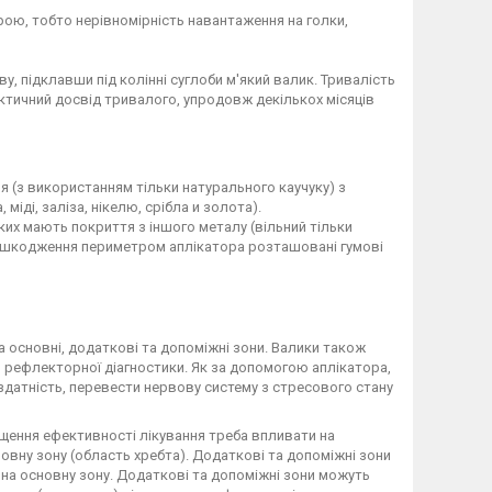
ою, тобто нерівномірність навантаження на голки,
у, підклавши під колінні суглоби м'який валик. Тривалість
актичний досвід тривалого, упродовж декількох місяців
я (з використанням тільки натурального каучуку) з
міді, заліза, нікелю, срібла и золота).
 яких мають покриття з іншого металу (вільний тільки
, пошкодження периметром аплікатора розташовані гумові
а основні, додаткові та допоміжні зони. Валики також
 рефлекторної діагностики. Як за допомогою аплікатора,
здатність, перевести нервову систему з стресового стану
вищення ефективності лікування треба впливати на
овну зону (область хребта). Додаткові та допоміжні зони
на основну зону. Додаткові та допоміжні зони можуть