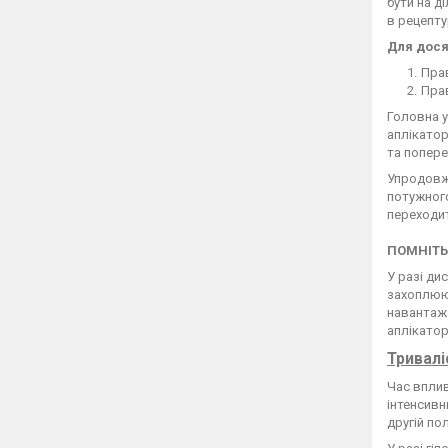
бути на д
в рецепту
Для дося
Прав
Прав
Головна у
аплікатор
та попере
Упродовж 
потужного
переходит
ПОМНІТЬ
У разі ди
захоплююч
навантаже
аплікатор
Тривалі
Час вплив
інтенсивн
другій по