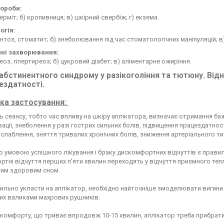
вороби:
ерміт; б) кропивниця; в) шкірний свербіж; г) екзема.
огія:
нтоз, стоматит; б) знеболювання під час стоматологічних маніпуляцій; в)
ні захворювання:
реоз, гіпертиреоз; б) цукровий діабет; в) аліментарне ожиріння.
абстинентного синдрому у разікогоління та тютюну. Від
ездатності.
ка застосування:
ь сеансу, тобто час впливу на шкіру аплікатора, визначає отримання ба
ізації, знеболення у разі гострих сильних болів, підвищення працездатності
слаблення, зняття тривалих хронічних болів, зниження артеріального тис
умовою успішного лікування і браку дискомфортних відчуттів є правиль
тні відчуття перших п'яти хвилин переходять у відчуття приємного тепл
ним здоровим сном.
льно укласти на аплікатор, необхідно найточніше змоделювати вигини
их валиками махрових рушників.
скомфорту, що триває впродовж 10-15 хвилин, аплікатор треба прибрати