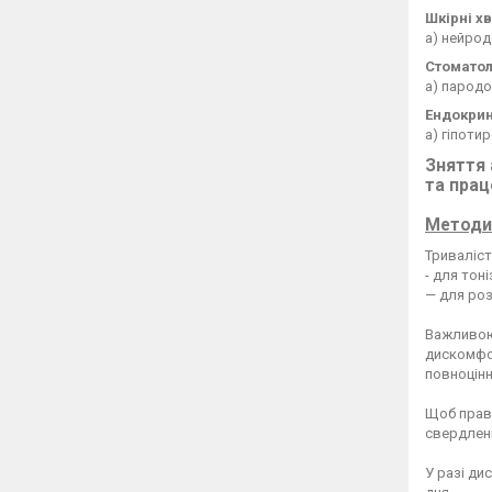
Шкірні х
а) нейрод
Стоматол
а) пародо
Ендокрин
а) гіпоти
Зняття 
та прац
Методи
Триваліст
- для тон
— для роз
Важливою 
дискомфор
повноцін
Щоб прави
свердлен
У разі ди