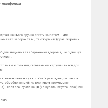
е телефоном
сидячи), на нього зручно лягати животом — для
енезіях, запорах та ін.) та ожиріннях (у разі жирових
б для зміцнення та збереження здоров'я, що підвищує
речовин.
рям і між голками, гальванічних струмів і внаслідок
у.
ї, не має контакту з кров'ю. У разі індивідуального
ебує: оброблення мийним розчином, промивання
 Після сеансу аплікацій (у лікувальних установах) він
оків.