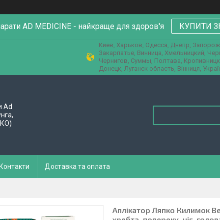
парати AD MEDICINE - найкраще для здоров'я
КУПИТИ З
Киев, Харьков, Одесса, Днепр, Запорож
Закарпатье, Винница, Хмельницкий, Че
Чернигов, Суммы, Полтава, Кропивницк
Донецк, Луганск область, Вінниця, Украї
и Ad
унга,
ПКО)
Контакти
Доставка та оплата
Аплікатор Ляпко Килимок Вел
хребта, попереку, ніг, голов