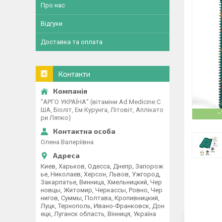
Про нас
Відгуки
Доставка та оплата
Контакти
"АРГО УКРАЇНА" (вітаміни Ad Medicine С
ША, Біоліт, Ем Курунга, Літовіт, Аплікато
–
ри Ляпко)
Олена Валеріївна
Киев, Харьков, Одесса, Днепр, Запорож
ье, Николаев, Херсон, Львов, Ужгород,
Закарпатье, Винница, Хмельницкий, Чер
новцы, Житомир, Черкассы, Ровно, Чер
нигов, Суммы, Полтава, Кропивницкий,
Луцк, Тернополь, Ивано-Франковск, Дон
ецк, Луганск область, Вінниця, Україна