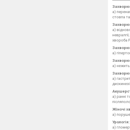
Захворюв
а) перена
стовпа та
Захворюв
а) віднов
невралгії;
хвороба Р
Захворюв
а) гіперт
Захворюв
а) нежить
Захворюв
а) гастри
дискинезі
Акушерс
а) ранні 
післяполо
Жіночі х
а) поруше
Урологія:
а) гломер