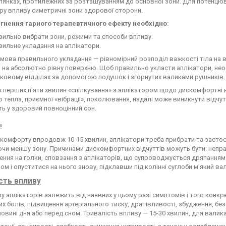
ілянках, протилежних за розташуванням до основної зони. Для потенцю
ру впливу симетричні зони здорової сторони.
гнення гарного терапевтичного ефекту необхідно:
ильно вибрати зони, режими та способи впливу.
ильне укладання на аплікатори.
мова правильного укладання — рівномірний розподіл важкості тіла на вс
 на абсолютно рівну поверхню. Щоб правильно укласти аплікатори, не
ковому відділах за допомогою подушок і згорнутих валиками рушників.
перших п'яти хвилин «спілкування» з аплікатором щодо дискомфортні к
 тепла, приємної «вібрації», поколювання, надалі може виникнути відчу
ь у здоровий повноцінний сон.
!
скомфорту впродовж 10-15 хвилин, аплікатори треба прибрати та застосо
и меншу зону. Причинами дискомфортних відчуттів можуть бути: неправ
ння на голки, сповзання з аплікаторів, що супроводжується дряпанням 
ом і опуститися на нього знову, підклавши під колінні суглоби м'який ва
сть впливу
у аплікаторів залежить від наявних у цьому разі симптомів і того конкр
их болів, підвищення артеріального тиску, дратівливості, збудження, 
ловині дня або перед сном. Тривалість впливу — 15-30 хвилин, для валика