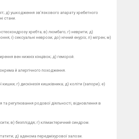
ініт; д) ушкодження зв'язкового апарату хребетного
ні стани.
остеохондрозу хребта; в) люмбаго; г) неврити; д)
соння; і) сексуальні неврози; до) нічний енуріз; л) мігрен; м)
ширення вен нижніх кінцівок; д) геморой.
, зокрема й алергічного походження.
кишки; г) дискінезія кишківника; д) коліти (запори); е)
ення та регулювання родової діяльності, відновлення в
ити; в) безпліддя; г) клімактеричний синдром.
остатити; д) аденома передміхурової залози.