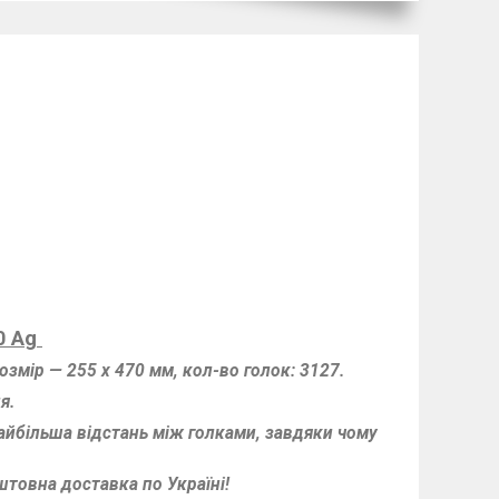
0
A
g
озмір — 255 х 470 мм, кол-во голок: 3127.
я.
айбільша відстань між голками, завдяки чому
штовна доставка по Україні!