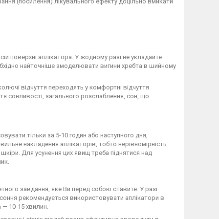
вання (посилення) лікувального ефекту доцільно вмикати
ій поверхні аплікатора. У жодному разі не укладайте
обхідно найточніше змоделювати вигини хребта в шийному
олючі відчуття переходять у комфортні відчуття
ття сонливості, загального розслаблення, сон, що
вувати тільки за 5-10 годин або наступного дня,
ильне накладення аплікаторів, тобто нерівномірність
шкіри. Для усунення цих явищ треба піднятися над
лик.
етного завдання, яке Ви перед собою ставите. У разі
безсоння рекомендується використовувати аплікатори в
 — 10-15 хвилин.