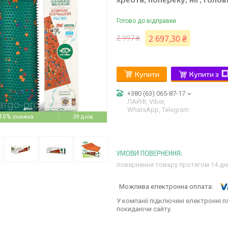
Готово до відправки
2 697,30 ₴
2 997 ₴
Купити
Купити з
+380 (63) 065-87-17
ЛАЙФ, Viber,
WhatsApp, Telegram
10%
39 днів
повернення товару протягом 14 дн
У компанії підключені електронні п
покидаючи сайту.