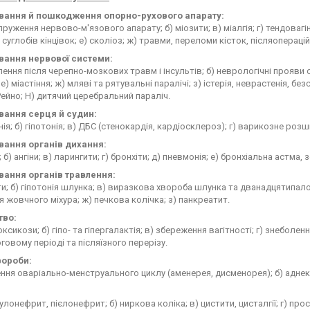
ання й пошкодження опорно-рухового апарату:
пруження нервово-м'язового апарату; б) міозити; в) міалгія; г) тендоваг
 суглобів кінцівок; е) сколіоз; ж) травми, переломи кісток, післяоперацій
ання нервової системи:
лення після черепно-мозкових травм і інсультів; б) неврологічні прояви 
 е) міастіння; ж) мляві та рятувальні паралічі; з) істерія, неврастенія, без
ейно; Н) дитячий церебральний параліч.
ання серця й судин:
онія; б) гіпотонія; в) ДБС (стенокардія, кардіосклероз); г) варикозне роз
ання органів дихання:
; б) ангіни; в) ларингити; г) бронхіти; д) пневмонія; е) бронхіальна астма
ання органів травлення:
ти; б) гіпотонія шлунка; в) виразкова хвороба шлунка та дванадцятипалої 
я жовчного міхура; ж) печкова колічка; з) панкреатит.
тво:
токсикози; б) гіпо- та гіпергалактія; в) збереження вагітності; г) знебол
говому періоді та післяїзного перерізу.
вороби:
ння оваріально-менструального циклу (аменерея, дисменорея); б) аднекс
улонефрит, пієлонефрит; б) ниркова коліка; в) цистити, цисталгії; г) пр