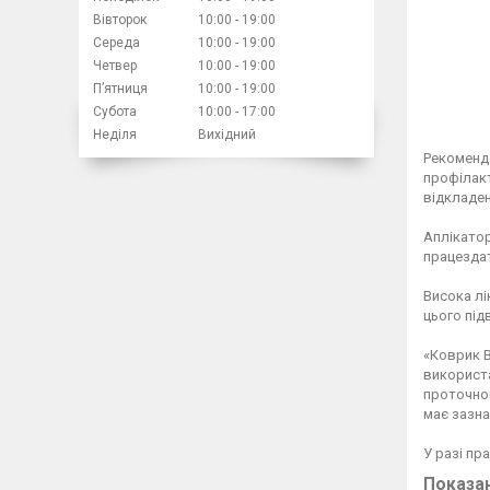
Вівторок
10:00
19:00
Середа
10:00
19:00
Четвер
10:00
19:00
Пʼятниця
10:00
19:00
Субота
10:00
17:00
Неділя
Вихідний
Рекомендо
профілакт
відкладен
Аплікатор
працездат
Висока лі
цього під
«Коврик В
використа
проточною
має зазна
У разі пр
Показа