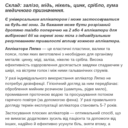
Склад: залізо, мідь, нікель, цинк, срібло, гума
медичного призначення.
Є універсальним аплікатором і може застосовуватися
на будь-які зони. За бажання може бути розрізаний
дротяно та/або поперечно на 2 або 4 аплікатори для
вибіркової дії на окремі зони тіла з індивідуальним
регулюванням тривалості впливу кожного аплікатора.
Аплікатори Ляпко
— це еластичні пластини, валики та
пояси, голки яких виготовлені з необхідних для організму
металів: цинку, міді, заліза, нікелю та срібла. Висока
ефективність оздоровлення досягається завдяки спадаючим у
шкірі, на вістрям голок і між ними гальванічних струмів.
У разі індивідуального використання аплікатор Ляпко не
потребує дезінфекції. Гігієнічний догляд за ним передбачає:
оброблення мийним розчином (шампунь, рідке мило),
промивання проточною водою та просушування потоком
гарячого повітря (за допомогою фена). У разі правильного
догляду термін експлуатації аплікатора становить 5-7 років.
Застосування плоских аплікаторів — оптимальний спосіб, що
не вимагає додаткових зусиль від пацієнта та допомоги від
інших, надійно й ефективно усунути біль, зняти втому, а