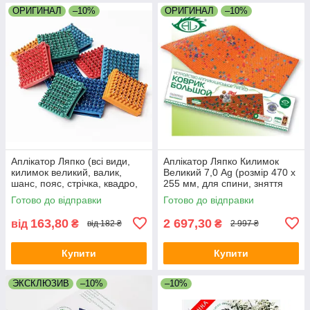
ОРИГИНАЛ
–10%
ОРИГИНАЛ
–10%
Аплікатор Ляпко (всі види,
Аплікатор Ляпко Килимок
килимок великий, валик,
Великий 7,0 Ag (розмір 470 х
шанс, пояс, стрічка, квадро,
255 мм, для спини, зняття
устілки)
болю, остеохондроз,
Готово до відправки
Готово до відправки
защемлення)
163,80
2 697,30
від
₴
₴
від 182 ₴
2 997 ₴
Купити
Купити
ЭКСКЛЮЗИВ
–10%
–10%