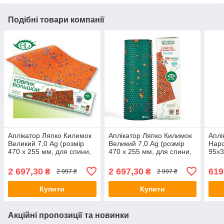
Подібні товари компанії
Аплікатор Ляпко Килимок
Аплікатор Ляпко Килимок
Аплі
Великий 7,0 Ag (розмір
Великий 7,0 Ag (розмір
Наро
470 х 255 мм, для спини,
470 х 255 мм, для спини,
95х3
зняття болю,
хребта, попереку, ніг,
хреб
остеохондроз,
голова)
осте
2 697,30
2 697,30
619
₴
₴
2 997 ₴
2 997 ₴
защемлення)
Купити
Купити
Акційні пропозиції та новинки