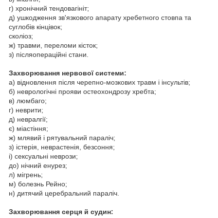
г) хронічний тендовагініт;
д) ушкодження зв'язкового апарату хребетного стовпа та
суглобів кінцівок;
сколіоз;
ж) травми, переломи кісток;
з) післяопераційні стани.
Захворювання нервової системи:
а) відновлення після черепно-мозкових травм і інсультів;
б) неврологічні прояви остеохондрозу хребта;
в) люмбаго;
г) неврити;
д) невралгії;
є) міастіння;
ж) млявий і рятувальний параліч;
з) істерія, неврастенія, безсоння;
і) сексуальні неврози;
до) нічний енурез;
л) мігрень;
м) болезнь Рейно;
н) дитячий церебральний параліч.
Захворювання серця й судин: