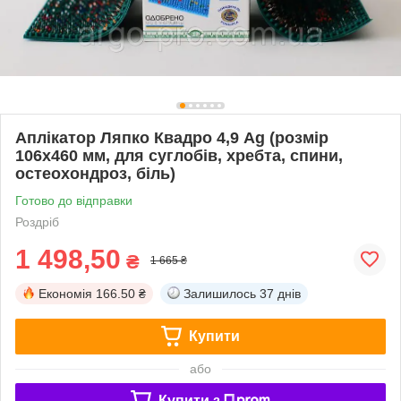
Аплікатор Ляпко Квадро 4,9 Ag (розмір
106х460 мм, для суглобів, хребта, спини,
остеохондроз, біль)
Готово до відправки
Роздріб
1 498,50
₴
1 665 ₴
Економія
166.50 ₴
Залишилось
37 днів
Купити
або
Купити з