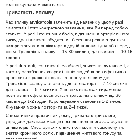
колінні суглоби м'який валик.
Тривалість впливу
Час впливу аплікаторів залежить від наявних у цьому разі
симптомів і того конкретного завдання, яке Ви перед собою
ставите. У разі інтенсивних болів, підвищення артеріального
тиску, дратівливості, збудження, безсоння рекомендується
використовувати аплікатори в другій половині дня або перед
сном. Тривалість впливу — 15-30 хвилин, для валика — 10-15
хвилин.
У разі гіпотонії, сонливості, слабкості, зниження чутливості, а
також у ослаблених хворих і літніх людей вплив ефективно
проводити в ранкові години та першу половину дня.
Тривалість сеансу становить для аплікатора — 7-10 хвилин,
для валика — 5-7 хвилин. У певних випадках виражений
позитивний ефект досягається тривалим впливом від 30
хвилин до 1-2 годин. Курс лікування становить 1-2 тижні.
Лікування можна повторити за 2-4 тижні.
Є позитивний практичний досвід тривалого тривалого,
упродовж декількох місяців поспіль щоденного застосування
аплікаторів. Спостерігали стійке поліпшення самопочуття,
зняття хронічного болю, підвищення життєвого тонусу та