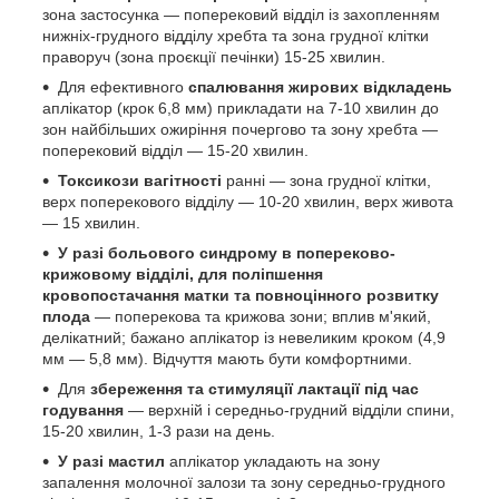
зона застосунка — поперековий відділ із захопленням
нижніх-грудного відділу хребта та зона грудної клітки
праворуч (зона проєкції печінки) 15-25 хвилин.
Для ефективного
спалювання жирових відкладень
аплікатор (крок 6,8 мм) прикладати на 7-10 хвилин до
зон найбільших ожиріння почергово та зону хребта —
поперековий відділ — 15-20 хвилин.
Токсикози вагітності
ранні — зона грудної клітки,
верх поперекового відділу — 10-20 хвилин, верх живота
— 15 хвилин.
У разі больового синдрому в попереково-
крижовому відділі, для поліпшення
кровопостачання матки та повноцінного розвитку
плода
— поперекова та крижова зони; вплив м'який,
делікатний; бажано аплікатор із невеликим кроком (4,9
мм — 5,8 мм). Відчуття мають бути комфортними.
Для
збереження та стимуляції лактації під час
годування
— верхній і середньо-грудний відділи спини,
15-20 хвилин, 1-3 рази на день.
У разі мастил
аплікатор укладають на зону
запалення молочної залози та зону середньо-грудного