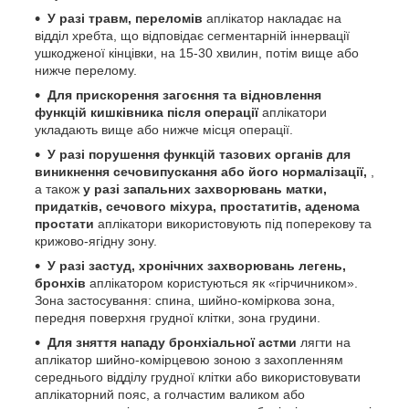
У разі травм, переломів
аплікатор накладає на
відділ хребта, що відповідає сегментарній іннервації
ушкодженої кінцівки, на 15-30 хвилин, потім вище або
нижче перелому.
Для прискорення загоєння та відновлення
функцій кишківника після операції
аплікатори
укладають вище або нижче місця операції.
У разі порушення функцій тазових органів для
виникнення сечовипускання або його нормалізації,
,
а також
у разі запальних захворювань матки,
придатків, сечового міхура, простатитів, аденома
простати
аплікатори використовують під поперекову та
крижово-ягідну зону.
У разі застуд, хронічних захворювань легень,
бронхів
аплікатором користуються як «гірчичником».
Зона застосування: спина, шийно-коміркова зона,
передня поверхня грудної клітки, зона грудини.
Для зняття нападу бронхіальної астми
лягти на
аплікатор шийно-комірцевою зоною з захопленням
середнього відділу грудної клітки або використовувати
аплікаторний пояс, а голчастим валиком або