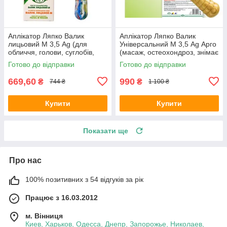
Аплікатор Ляпко Валик
Аплікатор Ляпко Валик
лицьовий М 3,5 Ag (для
Універсальний М 3,5 Ag Арго
обличчя, голови, суглобів,
(масаж, остеохондроз, знімає
масаж, ліфтинг, мезотерапія,
біль, міжхребцеві грижі)
Готово до відправки
Готово до відправки
для дітей)
669,60
990
₴
₴
744 ₴
1 100 ₴
Купити
Купити
Показати ще
Про нас
100% позитивних з 54 відгуків за рік
Працює з 16.03.2012
м. Вінниця
Киев, Харьков, Одесса, Днепр, Запорожье, Николаев,