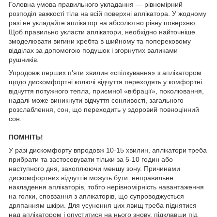
Головна умова правильного укладання — рівномірний
розподіл важкості тіла на всій поверхні аплікатора. У жодному
разі не укладайте аплікатор на абсолютно рівну поверхню.
Щоб правильно укласти аплікатори, необхідно найточніше
змоделювати вигини хребта в шийному та поперековому
відділах за допомогою подушок і згорнутих валиками
рушників.
Упродовж перших п'яти хвилин «спілкування» з аплікатором
щодо дискомфортні колючі відчуття переходять у комфортні
відчуття потужного тепла, приємної «вібрації», поколювання,
надалі може виникнути відчуття сонливості, загального
розслаблення, сон, що переходить у здоровий повноцінний
сон.
ПОМНІТЬ!
У разі дискомфорту впродовж 10-15 хвилин, аплікатори треба
прибрати та застосовувати тільки за 5-10 годин або
наступного дня, захоплюючи меншу зону. Причинами
дискомфортних відчуттів можуть бути: неправильне
накладення аплікаторів, тобто нерівномірність навантаження
на голки, сповзання з аплікаторів, що супроводжується
дряпанням шкіри. Для усунення цих явищ треба піднятися
над аплікатором і опуститися на нього знову, підклавши під