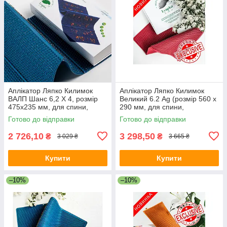
Аплікатор Ляпко Килимок
Аплікатор Ляпко Килимок
ВАЛП Шанс 6,2 Х 4, розмір
Великий 6.2 Ag (розмір 560 х
475х235 мм, для спини,
290 мм, для спини,
хребта, знімає біль,
остеохондроз, знімає біль,
Готово до відправки
Готово до відправки
ущемлення
масаж)
2 726,10
3 298,50
₴
₴
3 029 ₴
3 665 ₴
Купити
Купити
–10%
–10%