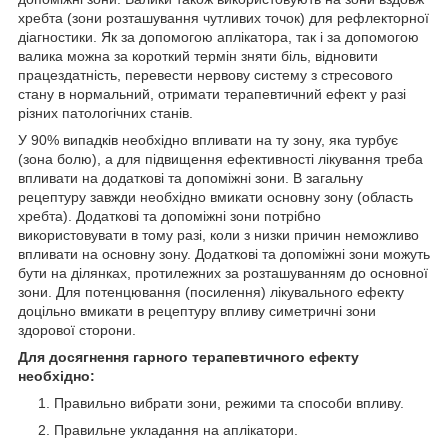
хребта (зони розташування чутливих точок) для рефлекторної
діагностики. Як за допомогою аплікатора, так і за допомогою
валика можна за короткий термін зняти біль, відновити
працездатність, перевести нервову систему з стресового
стану в нормальний, отримати терапевтичний ефект у разі
різних патологічних станів.
У 90% випадків необхідно впливати на ту зону, яка турбує
(зона болю), а для підвищення ефективності лікування треба
впливати на додаткові та допоміжні зони. В загальну
рецептуру завжди необхідно вмикати основну зону (область
хребта). Додаткові та допоміжні зони потрібно
використовувати в тому разі, коли з низки причин неможливо
впливати на основну зону. Додаткові та допоміжні зони можуть
бути на ділянках, протилежних за розташуванням до основної
зони. Для потенцювання (посилення) лікувального ефекту
доцільно вмикати в рецептуру впливу симетричні зони
здорової сторони.
Для досягнення гарного терапевтичного ефекту
необхідно:
Правильно вибрати зони, режими та способи впливу.
Правильне укладання на аплікатори.