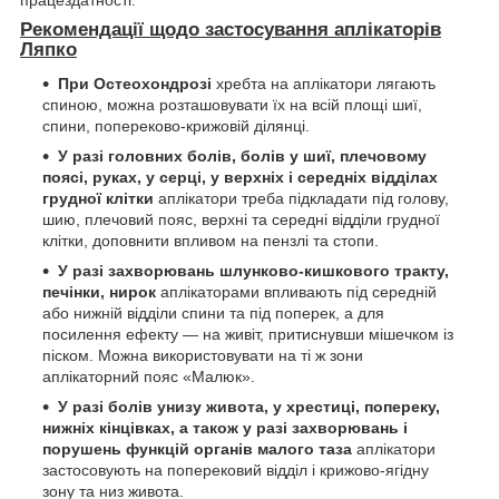
працездатності.
Рекомендації щодо застосування аплікаторів
Ляпко
При Остеохондрозі
хребта на аплікатори лягають
спиною, можна розташовувати їх на всій площі шиї,
спини, попереково-крижовій ділянці.
У разі головних болів, болів у шиї, плечовому
поясі, руках, у серці, у верхніх і середніх відділах
грудної клітки
аплікатори треба підкладати під голову,
шию, плечовий пояс, верхні та середні відділи грудної
клітки, доповнити впливом на пензлі та стопи.
У разі захворювань шлунково-кишкового тракту,
печінки, нирок
аплікаторами впливають під середній
або нижній відділи спини та під поперек, а для
посилення ефекту — на живіт, притиснувши мішечком із
піском. Можна використовувати на ті ж зони
аплікаторний пояс «Малюк».
У разі болів унизу живота, у хрестиці, попереку,
нижніх кінцівках, а також у разі захворювань і
порушень функцій органів малого таза
аплікатори
застосовують на поперековий відділ і крижово-ягідну
зону та низ живота.