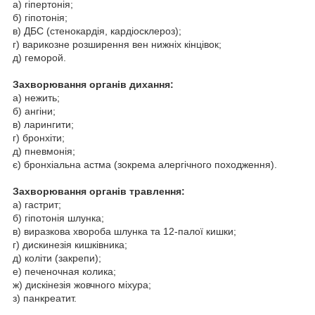
а) гіпертонія;
б) гіпотонія;
в) ДБС (стенокардія, кардіосклероз);
г) варикозне розширення вен нижніх кінцівок;
д) геморой.
Захворювання органів дихання:
а) нежить;
б) ангіни;
в) ларингити;
г) бронхіти;
д) пневмонія;
є) бронхіальна астма (зокрема алергічного походження).
Захворювання органів травлення:
а) гастрит;
б) гіпотонія шлунка;
в) виразкова хвороба шлунка та 12-палої кишки;
г) дискинезія кишківника;
д) коліти (закрепи);
е) печеночная колика;
ж) дискінезія жовчного міхура;
з) панкреатит.