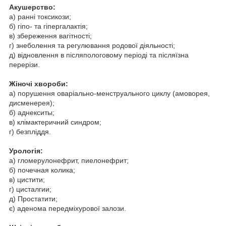
Акушерство:
а) ранні токсикози;
б) гіпо- та гіпергалактія;
в) збереження вагітності;
г) знеболення та регулювання родової діяльності;
д) відновлення в післяпологовому періоді та післяїзна
перерізи.
Жіночі хвороби:
а) порушення оваріально-менструального циклу (амоворея,
дисменерея);
б) аднекситы;
в) клімактеричний синдром;
г) безпліддя.
Урологія:
а) гломерулонефрит, пиелонефрит;
б) почечная колика;
в) цистити;
г) цисталгии;
д) Простатити;
є) аденома передміхурової залози.