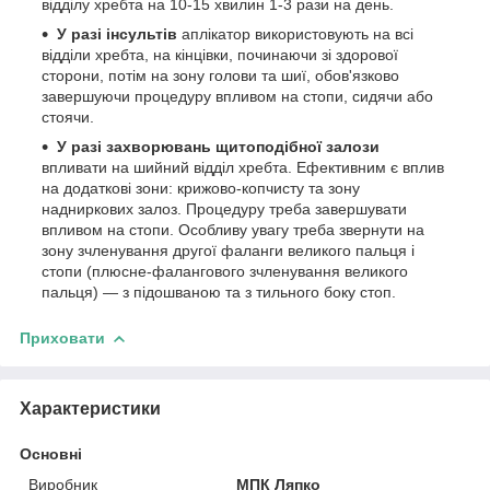
відділу хребта на 10-15 хвилин 1-3 рази на день.
У разі інсультів
аплікатор використовують на всі
відділи хребта, на кінцівки, починаючи зі здорової
сторони, потім на зону голови та шиї, обов'язково
завершуючи процедуру впливом на стопи, сидячи або
стоячи.
У разі захворювань щитоподібної залози
впливати на шийний відділ хребта. Ефективним є вплив
на додаткові зони: крижово-копчисту та зону
надниркових залоз. Процедуру треба завершувати
впливом на стопи. Особливу увагу треба звернути на
зону зчленування другої фаланги великого пальця і
стопи (плюсне-фалангового зчленування великого
пальця) — з підошваною та з тильного боку стоп.
Приховати
Характеристики
Основні
Виробник
МПК Ляпко