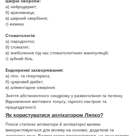
Шкірні хвороби:
а) нейродерміт;
б) крапивница;
в) шкірний свербіння;
г) екзема.
Стоматологія
:
а) пародонтоз;
б) стоматит;
в) знеболення під час стоматологічних маніпуляцій;
г) зубний біль.
Ендокринні захворювання:
а) гіпо- та гіпертиреоз;
б) цукровий діабет;
в) аліментарне ожиріння.
Зняття абстинентного синдрому у разікогоління та тютюну.
Відновлення життєвого тонусу, гарного настрою та
працездатності.
Як користуватися аплікатором Ляпко?
Плоскі статичні аплікатори й аплікаторні валики
використовуються для впливу на основні, додаткові та
допоміжні зони. Валики також використовують на зони вздовж