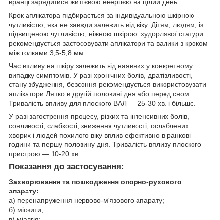
вранці зарядитися життєвою енергією на цілий день.
Крок аплікатора підбирається за індивідуальною шкірною
чутливістю, яка не завжди залежить від віку. Дітям, людям, із
підвищеною чутливістю, ніжною шкірою, худорлявої статури
рекомендується застосовувати аплікатори та валики з кроком
між голками 3,5-5,8 мм.
Час впливу на шкіру залежить від наявних у конкретному
випадку симптомів. У разі хронічних болів, дратівливості,
стану збудження, безсоння рекомендується використовувати
аплікатори Ляпко в другій половині дня або перед сном.
Тривалість впливу для плоского ВАЛ — 25-30 хв. і більше.
У разі загострення процесу, різких та інтенсивних болів,
сонливості, слабкості, зниження чутливості, ослаблених
хворих і людей похилого віку вплив ефективно в ранкові
години та першу половину дня. Тривалість впливу плоского
пристрою — 10-20 хв.
Показання до застосування
:
Захворювання та пошкодження опорно-рухового
апарату:
а) перенапруження нервово-м'язового апарату;
б) міозити;
в) міалгія;