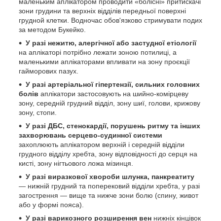
маленьким аплікатором проводити «болісні» притискачі
зони грудини та верхніх відділів передньої поверхні
грудной клетки. Водночас обов'язково стримувати подих
за методом Букейко.
У разі нежитю, алергічної або застудної етіології
на аплікаторі потрібно лежати зоною потилиці, а
маленькими аплікаторами впливати на зону проєкції
гайморових пазух.
У разі артеріальної гіпертензії, сильних головних
болів
аплікатори застосовують на шийно-комірцеву
зону, середній грудний відділ, зону шиї, голови, крижову
зону, стопи.
У разі ДБС, стенокардії, порушень ритму та інших
захворювань серцево-судинної системи
захоплюють аплікатором верхній і середній відділи
грудного відділу хребта, зону відповідності до серця на
кисті, зону нігтьового ложа мізинця.
У разі виразкової хвороби шлунка, панкреатиту
— нижній грудний та поперековий відділи хребта, у разі
загострення — вище та нижче зони болю (спину, живот
або у формі пояса).
У разі варикозного розширення вен
нижніх кінцівок