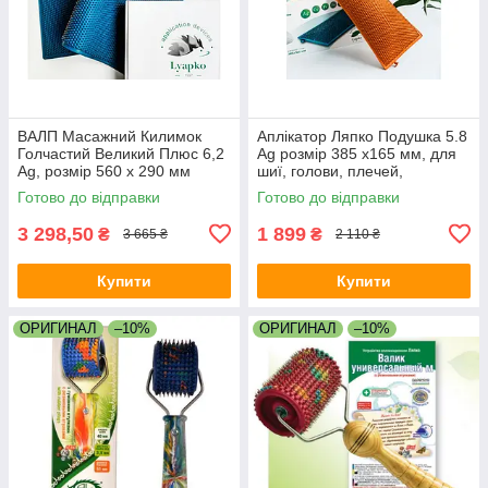
ВАЛП Масажний Килимок
Аплікатор Ляпко Подушка 5.8
Голчастий Великий Плюс 6,2
Ag розмір 385 х165 мм, для
Ag, розмір 560 х 290 мм
шиї, голови, плечей,
(знімає біль, остеохондроз,
попереку, живота, ніг, рук,
Готово до відправки
Готово до відправки
грижі)
спини
3 298,50
1 899
₴
₴
3 665 ₴
2 110 ₴
Купити
Купити
ОРИГИНАЛ
–10%
ОРИГИНАЛ
–10%