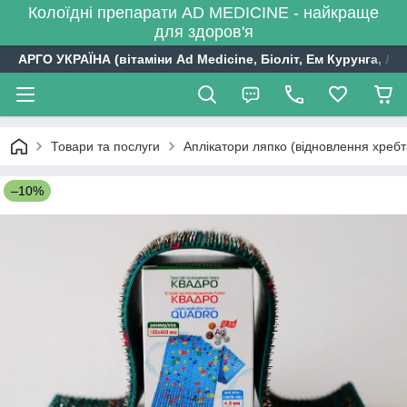
Колоїдні препарати AD MEDICINE - найкраще
для здоров'я
АРГО УКРАЇНА (вітаміни Ad Medicine, Біоліт, Ем Курунга, Лі
Товари та послуги
Аплікатори ляпко (відновлення хребт
–10%