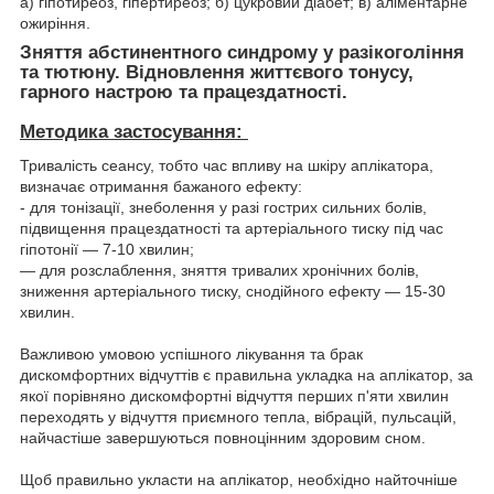
а) гіпотиреоз, гіпертиреоз; б) цукровий діабет; в) аліментарне
ожиріння.
Зняття абстинентного синдрому у разікогоління
та тютюну. Відновлення життєвого тонусу,
гарного настрою та працездатності.
Методика застосування:
Тривалість сеансу, тобто час впливу на шкіру аплікатора,
визначає отримання бажаного ефекту:
- для тонізації, знеболення у разі гострих сильних болів,
підвищення працездатності та артеріального тиску під час
гіпотонії — 7-10 хвилин;
— для розслаблення, зняття тривалих хронічних болів,
зниження артеріального тиску, снодійного ефекту — 15-30
хвилин.
Важливою умовою успішного лікування та брак
дискомфортних відчуттів є правильна укладка на аплікатор, за
якої порівняно дискомфортні відчуття перших п'яти хвилин
переходять у відчуття приємного тепла, вібрацій, пульсацій,
найчастіше завершуються повноцінним здоровим сном.
Щоб правильно укласти на аплікатор, необхідно найточніше