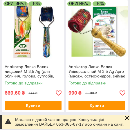
ОРИГИНАЛ
–10%
ОРИГИНАЛ
–10%
Аплікатор Ляпко Валик
Аплікатор Ляпко Валик
лицьовий М 3,5 Ag (для
Універсальний М 3,5 Ag Арго
обличчя, голови, суглобів,
(масаж, остеохондроз, знімає
масаж, ліфтинг, мезотерапія,
біль, міжхребцеві грижі)
Готово до відправки
Готово до відправки
для дітей)
669,60
990
₴
₴
744 ₴
1 100 ₴
Купити
Купити
Магазин в даний час не працює. Консультація/
Показати ще
замовлення ВАЙБЕР 063-065-87-17 або онлайн на сайті.