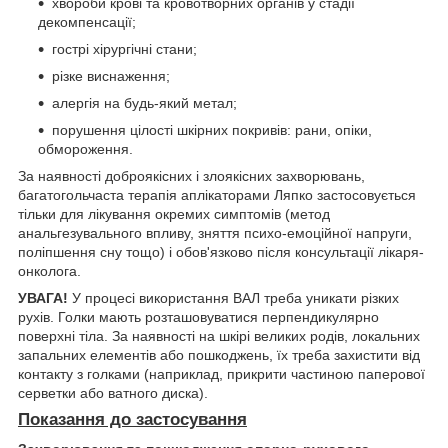
хвороби крові та кровотворних органів у стадії
декомпенсації;
гострі хірургічні стани;
різке виснаження;
алергія на будь-який метал;
порушення цілості шкірних покривів: рани, опіки,
обмороження.
За наявності доброякісних і злоякісних захворювань,
багатогольчаста терапія аплікаторами Ляпко застосовується
тільки для лікування окремих симптомів (метод
анальгезувального впливу, зняття психо-емоційної напруги,
поліпшення сну тощо) і обов'язково після консультації лікаря-
онколога.
УВАГА!
У процесі використання ВАЛ треба уникати різких
рухів. Голки мають розташовуватися перпендикулярно
поверхні тіла. За наявності на шкірі великих родів, локальних
запальних елементів або пошкоджень, їх треба захистити від
контакту з голками (наприклад, прикрити частиною паперової
серветки або ватного диска).
Показання до застосування