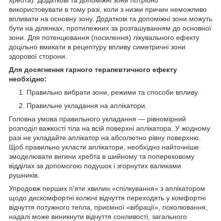
використовувати в тому разі, коли з низки причин неможливо
впливати на основну зону. Додаткові та допоміжні зони можуть
бути на ділянках, протилежних за розташуванням до основної
зони. Для потенцювання (посилення) лікувального ефекту
доцільно вмикати в рецептуру впливу симетричні зони
здорової сторони.
Для досягнення гарного терапевтичного ефекту
необхідно:
Правильно вибрати зони, режими та способи впливу.
Правильне укладання на аплікатори.
Головна умова правильного укладання — рівномірний
розподіл важкості тіла на всій поверхні аплікатора. У жодному
разі не укладайте аплікатор на абсолютно рівну поверхню.
Щоб правильно укласти аплікатори, необхідно найточніше
змоделювати вигини хребта в шийному та поперековому
відділах за допомогою подушок і згорнутих валиками
рушників.
Упродовж перших п'яти хвилин «спілкування» з аплікатором
щодо дискомфортні колючі відчуття переходять у комфортні
відчуття потужного тепла, приємної «вібрації», поколювання,
надалі може виникнути відчуття сонливості, загального