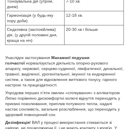
Тонізувальна дія (утром,
7-10 хв.
днем)
Гармонізація (у будь-яку
12-18 хв.
пору доби)
Седативна (заспокійлива)
20-30 хв і більше
дія, (у другій половині дня,
краща на ніч)
Унаслідок застосування
Масажної подушки
голчастої
нормалізується діяльність опорно-рухового
апарату, нервової, серцево-судинної, лімфатичної, дихальної,
травної, виділеної, урогенітальної, імунної та ендокринної
систем, а також для відновлення життєвого тонусу, гарного
настрою та працездатності.
Упродовж перших п'яти хвилин «спілкування» з аплікатором
Ляпко порівняно дискомфортні колючі відчуття переходять у
приємні поколювання, приплив потужного тепла, надалі
настає сонливість, загальне розслаблення, що переходить у
здоровий повноцінний сон.
Дезінфекція
! ВАЛ у процесі використання стикаються зі
шкірою, не пошкоджуючи її, і не мають контакту з кров'ю. У