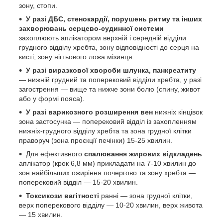
зону, стопи.
У разі ДБС, стенокардії, порушень ритму та інших
захворювань серцево-судинної системи
захоплюють аплікатором верхній і середній відділи
грудного відділу хребта, зону відповідності до серця на
кисті, зону нігтьового ложа мізинця.
У разі виразкової хвороби шлунка, панкреатиту
— нижній грудний та поперековий відділи хребта, у разі
загострення — вище та нижче зони болю (спину, живот
або у формі пояса).
У разі варикозного розширення вен
нижніх кінцівок
зона застосунка — поперековий відділ із захопленням
нижніх-грудного відділу хребта та зона грудної клітки
праворуч (зона проєкції печінки) 15-25 хвилин.
Для ефективного
спалювання жирових відкладень
аплікатор (крок 6,8 мм) прикладати на 7-10 хвилин до
зон найбільших ожиріння почергово та зону хребта —
поперековий відділ — 15-20 хвилин.
Токсикози вагітності
ранні — зона грудної клітки,
верх поперекового відділу — 10-20 хвилин, верх живота
— 15 хвилин.