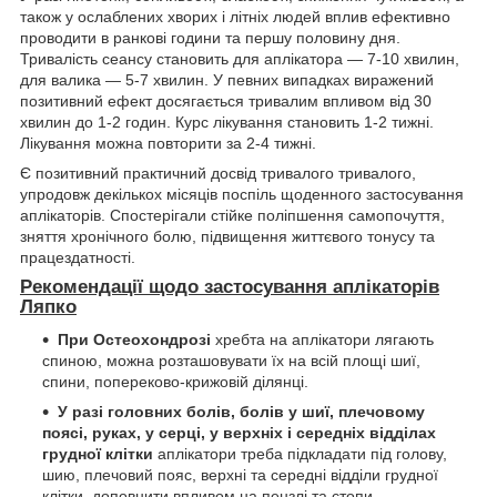
також у ослаблених хворих і літніх людей вплив ефективно
проводити в ранкові години та першу половину дня.
Тривалість сеансу становить для аплікатора — 7-10 хвилин,
для валика — 5-7 хвилин. У певних випадках виражений
позитивний ефект досягається тривалим впливом від 30
хвилин до 1-2 годин. Курс лікування становить 1-2 тижні.
Лікування можна повторити за 2-4 тижні.
Є позитивний практичний досвід тривалого тривалого,
упродовж декількох місяців поспіль щоденного застосування
аплікаторів. Спостерігали стійке поліпшення самопочуття,
зняття хронічного болю, підвищення життєвого тонусу та
працездатності.
Рекомендації щодо застосування аплікаторів
Ляпко
При Остеохондрозі
хребта на аплікатори лягають
спиною, можна розташовувати їх на всій площі шиї,
спини, попереково-крижовій ділянці.
У разі головних болів, болів у шиї, плечовому
поясі, руках, у серці, у верхніх і середніх відділах
грудної клітки
аплікатори треба підкладати під голову,
шию, плечовий пояс, верхні та середні відділи грудної
клітки, доповнити впливом на пензлі та стопи.