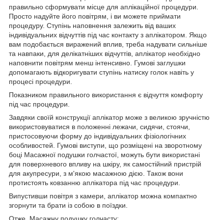
правильно сформувати місце для аплікаційної процедури.
Просто надуйте його повітрям, і ви можете приймати
процедуру. Ступінь наповнення залежить від ваших
індивідуальних відчуттів під час контакту з аплікатором. Якщо
вам подобається виражений вплив, треба надувати сильніше
та навпаки, для делікатніших відчуттів, аплікатор необхідно
наповнити повітрям менш інтенсивно. Гумові заглушки
допомагають відкоригувати ступінь натиску голок навіть у
процесі процедури.
Показником правильного використання є відчуття комфорту
під час процедури.
Завдяки своїй конструкції аплікатор може з великою зручністю
використовуватися в положенні лежачи, сидячи, стоячи,
пристосовуючи форму до індивідуальних фізіологічних
особливостей. Гумові виступи, що розміщені на зворотному
боці Масажної подушки голчастої, можуть бути використані
для поверхневого впливу на шкіру, як самостійний пристрій
для акупресури, з м'якою масажною дією. Також вони
протистоять ковзанню аплікатора під час процедури.
Випустивши повітря з камери, аплікатор можна компактно
згорнути та брати із собою в поїздки.
Отже, Масажну подушку голчасту: