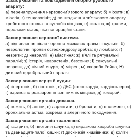
Захворювання та пошкодження опорно-рухового
апарату:
а) перенапруження нервово-м'язового апарату; б) міозити; в)
міалгія; г) тендовагініт; д) пошкодження зв'язкового апарату
хребетного стовпа та суглобів кінцівок; е) сколіоз; ж) травми,
переломи кісток, післяопераційні стани.
Захворювання нервової системи:
а) відновлення після черепно-мозкових травм і інсультів; б)
неврологічні прояви остеохондрозу хребта; в) люмбаго; г)
неврити; д) невралгії; е) міастіння; ж) в'ялі та рятувальні
паралічі; з) істерія, неврастенія, безсоння; і) сексуальні
неврози; до) нічний енуріз; л) мігрен; м) хвороба Рейно; Н)
дитячий церебральний параліч.
Захворювання серця й судин:
а) гіпертонія; б) гіпотонія; в) ДБС (стенокардія, кардіосклероз);
г) варикозне розширення вен нижніх кінцівок; д) геморой.
Захворювання органів дихання:
а) нежить; б) ангіни; в) ларингити; г) бронхіти; д) пневмонія; е)
бронхіальна астма, зокрема й алергічного походження.
Захворювання органів травлення:
а) гастрити; б) гіпотонія шлунка; в) виразкова хвороба шлунка
та дванадцятипалої кишки; г) дискінезія кишківника; д) коліти