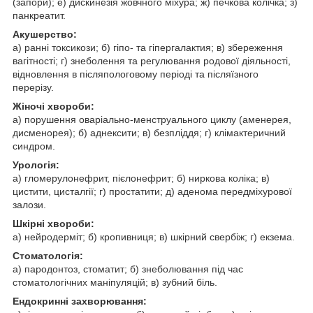
(запори); е) дискинезія жовчного міхура; ж) печкова колічка; з)
панкреатит.
Акушерство:
а) ранні токсикози; б) гіпо- та гіпергалактия; в) збереження
вагітності; г) знеболення та регулювання родової діяльності,
відновлення в післяпологовому періоді та післяїзного
перерізу.
Жіночі хвороби:
а) порушення оваріально-менструального циклу (аменерея,
дисменорея); б) аднексити; в) безпліддя; г) клімактеричний
синдром.
Урологія:
а) гломерулонефрит, пієлонефрит; б) ниркова коліка; в)
цистити, цисталгії; г) простатити; д) аденома передміхурової
залози.
Шкірні хвороби:
а) нейродерміт; б) кропивниця; в) шкірний свербіж; г) екзема.
Стоматологія:
а) пародонтоз, стоматит; б) знеболювання під час
стоматологічних маніпуляцій; в) зубний біль.
Ендокринні захворювання: