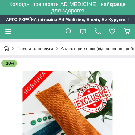
Колоїдні препарати AD MEDICINE - найкраще
для здоров'я
АРГО УКРАЇНА (вітаміни Ad Medicine, Біоліт, Ем Курунга, Лі
Товари та послуги
Аплікатори ляпко (відновлення хребт
–10%