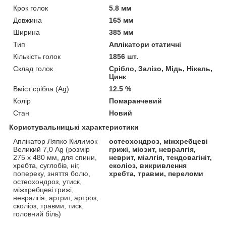
Крок голок
5.8 мм
Довжина
165 мм
Ширина
385 мм
Тип
Аплікатори статичні
Кількість голок
1856 шт.
Склад голок
Срібло, Залізо, Мідь, Нікель,
Цинк
Вміст срібла (Ag)
12.5 %
Колір
Помаранчевий
Стан
Новий
Користувальницькі характеристики
Аплікатор Ляпко Килимок
остеохондроз, міжхребцеві
Великий 7,0 Ag (розмір
грижі, міозит, невралгія,
275 х 480 мм, для спини,
неврит, міалгія, тендовагініт,
хребта, суглобів, ніг,
сколіоз, викривлення
попереку, зняття болю,
хребта, травми, переломи
остеохондроз, утиск,
міжхребцеві грижі,
невралгія, артрит, артроз,
сколіоз, травми, тиск,
головний біль)