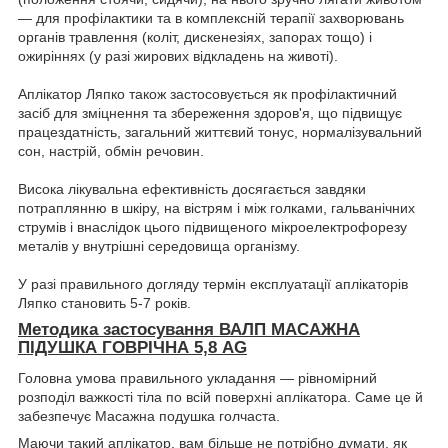
— для профілактики та в комплексній терапії захворювань
органів травлення (коліт, дискенезіях, запорах тощо) і
ожиріннях (у разі жирових відкладень на животі).
Аплікатор Ляпко також застосовується як профілактичний
засіб для зміцнення та збереження здоров'я, що підвищує
працездатність, загальний життєвий тонус, нормалізувальний
сон, настрій, обмін речовин.
Висока лікувальна ефективність досягається завдяки
потраплянню в шкіру, на вістрям і між голками, гальванічних
струмів і внаслідок цього підвищеного мікроелектрофорезу
металів у внутрішні середовища організму.
У разі правильного догляду термін експлуатації аплікаторів
Ляпко становить 5-7 років.
Методика застосування ВАЛП МАСАЖНА
ПІДУШКА ГОВРІЧНА 5,8 AG
Головна умова правильного укладання — рівномірний
розподіл важкості тіла по всій поверхні аплікатора. Саме це й
забезпечує Масажна подушка голчаста.
Маючи такий аплікатор, вам більше не потрібно думати, як