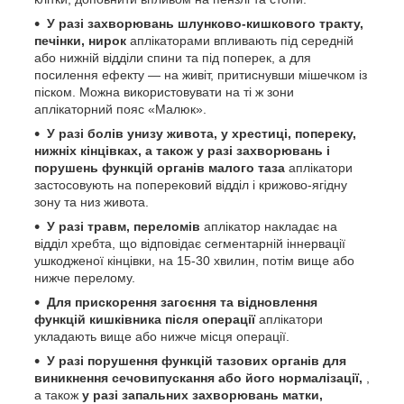
У разі захворювань шлунково-кишкового тракту,
печінки, нирок
аплікаторами впливають під середній
або нижній відділи спини та під поперек, а для
посилення ефекту — на живіт, притиснувши мішечком із
піском. Можна використовувати на ті ж зони
аплікаторний пояс «Малюк».
У разі болів унизу живота, у хрестиці, попереку,
нижніх кінцівках, а також у разі захворювань і
порушень функцій органів малого таза
аплікатори
застосовують на поперековий відділ і крижово-ягідну
зону та низ живота.
У разі травм, переломів
аплікатор накладає на
відділ хребта, що відповідає сегментарній іннервації
ушкодженої кінцівки, на 15-30 хвилин, потім вище або
нижче перелому.
Для прискорення загоєння та відновлення
функцій кишківника після операції
аплікатори
укладають вище або нижче місця операції.
У разі порушення функцій тазових органів для
виникнення сечовипускання або його нормалізації,
,
а також
у разі запальних захворювань матки,