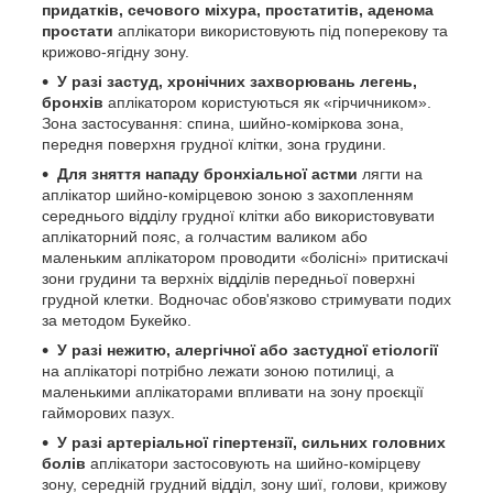
придатків, сечового міхура, простатитів, аденома
простати
аплікатори використовують під поперекову та
крижово-ягідну зону.
У разі застуд, хронічних захворювань легень,
бронхів
аплікатором користуються як «гірчичником».
Зона застосування: спина, шийно-коміркова зона,
передня поверхня грудної клітки, зона грудини.
Для зняття нападу бронхіальної астми
лягти на
аплікатор шийно-комірцевою зоною з захопленням
середнього відділу грудної клітки або використовувати
аплікаторний пояс, а голчастим валиком або
маленьким аплікатором проводити «болісні» притискачі
зони грудини та верхніх відділів передньої поверхні
грудной клетки. Водночас обов'язково стримувати подих
за методом Букейко.
У разі нежитю, алергічної або застудної етіології
на аплікаторі потрібно лежати зоною потилиці, а
маленькими аплікаторами впливати на зону проєкції
гайморових пазух.
У разі артеріальної гіпертензії, сильних головних
болів
аплікатори застосовують на шийно-комірцеву
зону, середній грудний відділ, зону шиї, голови, крижову