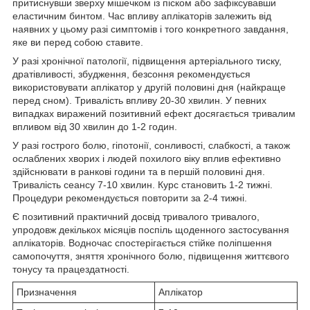
притиснувши зверху мішечком із піском або зафіксувавши
еластичним бинтом. Час впливу аплікаторів залежить від
наявних у цьому разі симптомів і того конкретного завдання,
яке ви перед собою ставите.
У разі хронічної патології, підвищення артеріального тиску,
дратівливості, збудження, безсоння рекомендується
використовувати аплікатор у другій половині дня (найкраще
перед сном). Тривалість впливу 20-30 хвилин. У певних
випадках виражений позитивний ефект досягається тривалим
впливом від 30 хвилин до 1-2 годин.
У разі гострого болю, гіпотонії, сонливості, слабкості, а також
ослаблених хворих і людей похилого віку вплив ефективно
здійснювати в ранкові години та в першій половині дня.
Тривалість сеансу 7-10 хвилин. Курс становить 1-2 тижні.
Процедури рекомендується повторити за 2-4 тижні.
Є позитивний практичний досвід тривалого тривалого,
упродовж декількох місяців поспіль щоденного застосування
аплікаторів. Водночас спостерігається стійке поліпшення
самопочуття, зняття хронічного болю, підвищення життєвого
тонусу та працездатності.
Призначення
Аплікатор