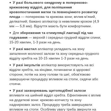
У разі больового синдрому в попереково-
крижовому відділі, для поліпшення
кровопостачання матки та повноцінного розвитку
плода
— поперекова та крижова зони; вплив м'який,
делікатний; бажано аплікатор із невеликим кроком (4,9
мм — 5,8 мм). Відчуття мають бути комфортними.
Для
збереження та стимуляції лактації під час
годування
— верхній і середньо-грудний відділи спини,
15-20 хвилин, 1-3 рази на день.
У разі мастил
аплікатор укладають на зону
запалення молочної залози та зону середньо-грудного
відділу хребта на 10-15 хвилин 1-3 рази на день.
У разі інсультів
аплікатор використовують на всі
відділи хребта, на кінцівки, починаючи зі здорової
сторони, потім на зону голови та шиї, обов'язково
завершуючи процедуру впливом на стопи, сидячи або
стоячи.
У разі захворювань щитоподібної залози
впливати на шийний відділ хребта. Ефективним є вплив
на додаткові зони: крижово-копчисту та зону
надниркових залоз. Процедуру треба завершувати
впливом на стопи. Особливу увагу треба звернути на