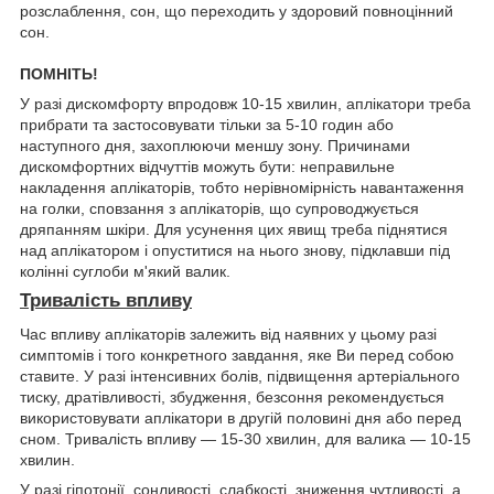
розслаблення, сон, що переходить у здоровий повноцінний
сон.
ПОМНІТЬ!
У разі дискомфорту впродовж 10-15 хвилин, аплікатори треба
прибрати та застосовувати тільки за 5-10 годин або
наступного дня, захоплюючи меншу зону. Причинами
дискомфортних відчуттів можуть бути: неправильне
накладення аплікаторів, тобто нерівномірність навантаження
на голки, сповзання з аплікаторів, що супроводжується
дряпанням шкіри. Для усунення цих явищ треба піднятися
над аплікатором і опуститися на нього знову, підклавши під
колінні суглоби м'який валик.
Тривалість впливу
Час впливу аплікаторів залежить від наявних у цьому разі
симптомів і того конкретного завдання, яке Ви перед собою
ставите. У разі інтенсивних болів, підвищення артеріального
тиску, дратівливості, збудження, безсоння рекомендується
використовувати аплікатори в другій половині дня або перед
сном. Тривалість впливу — 15-30 хвилин, для валика — 10-15
хвилин.
У разі гіпотонії, сонливості, слабкості, зниження чутливості, а