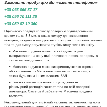
Замовити продукцію Ви можете телефоном
+38 063 065 87 17
+38 096 70 111 26
+38 050 07 10 360
Одночасно поєднує голчасту поверхню з універсальним
кроком голки 5,8 мм, а також камеру для заповнення
повітрям, завдяки чому ідеально повторює фізіологічні вигини
тіла та дає змогу регулювати ступінь тиску голок на шкіру.
Масажна подушка голчаста найзручніша для
використання на зону шиї, плечового пояса, попереку, а
також на інші ділянки тіла.
Масажна подушка може використовуватися окремо
або в комплекті з Масажним килимком голчастим, а
також будь-яким іншим плоским ВАЛ.
Головна умова правильного укладання —
рівномірний розподіл важкості тіла по всій поверхні
аплікатора. Саме це й забезпечує Масажна подушка
голчаста.
Рекомендований для аплікацій на спину, як килимок під ноги
(положення стоячи, сидячи), на нього зручно лягати животом