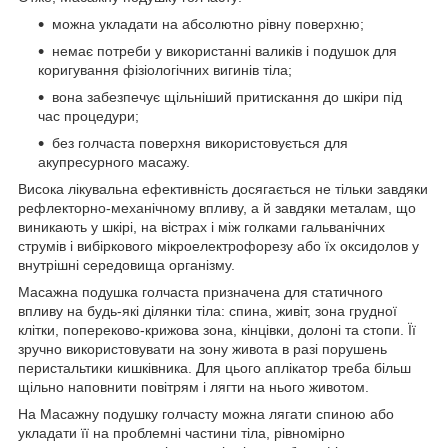
можна укладати на абсолютно рівну поверхню;
немає потреби у використанні валиків і подушок для
коригування фізіологічних вигинів тіла;
вона забезпечує щільніший притискання до шкіри під
час процедури;
без голчаста поверхня використовується для
акупресурного масажу.
Висока лікувальна ефективність досягається не тільки завдяки
рефлекторно-механічному впливу, а й завдяки металам, що
виникають у шкірі, на вістрах і між голками гальванічних
струмів і вибіркового мікроелектрофорезу або їх оксидолов у
внутрішні середовища організму.
Масажна подушка голчаста призначена для статичного
впливу на будь-які ділянки тіла: спина, живіт, зона грудної
клітки, попереково-крижова зона, кінцівки, долоні та стопи. Її
зручно використовувати на зону живота в разі порушень
перистальтики кишківника. Для цього аплікатор треба більш
щільно наповнити повітрям і лягти на нього животом.
На Масажну подушку голчасту можна лягати спиною або
укладати її на проблемні частини тіла, рівномірно