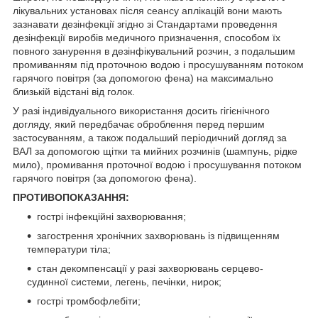
лікувальних установах після сеансу аплікацій вони мають
зазнавати дезінфекції згідно зі Стандартами проведення
дезінфекції виробів медичного призначення, способом їх
повного занурення в дезінфікувальний розчин, з подальшим
промиванням під проточною водою і просушуванням потоком
гарячого повітря (за допомогою фена) на максимально
близькій відстані від голок.
У разі індивідуального використання досить гігієнічного
догляду, який передбачає оброблення перед першим
застосуванням, а також подальший періодичний догляд за
ВАЛ за допомогою щітки та мийних розчинів (шампунь, рідке
мило), промивання проточної водою і просушування потоком
гарячого повітря (за допомогою фена).
ПРОТИВОПОКАЗАННЯ:
гострі інфекційні захворювання;
загострення хронічних захворювань із підвищенням
температури тіла;
стан декомпенсації у разі захворювань серцево-
судинної системи, легень, печінки, нирок;
гострі тромбофлебіти;