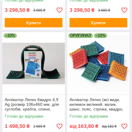
Готово до відправки
Готово до відправки
масаж)
грижі)
3 298,50
3 298,50
₴
₴
3 665 ₴
3 665 ₴
Купити
Купити
–10%
ОРИГИНАЛ
–10%
Аплікатор Ляпко Квадро 4,9
Аплікатор Ляпко (всі види,
Ag (розмір 106х460 мм, для
килимок великий, валик,
суглобів, хребта, спини,
шанс, пояс, стрічка, квадро,
остеохондроз, біль)
устілки)
Готово до відправки
Готово до відправки
1 498,50
163,80
₴
від
₴
1 665 ₴
від 182 ₴