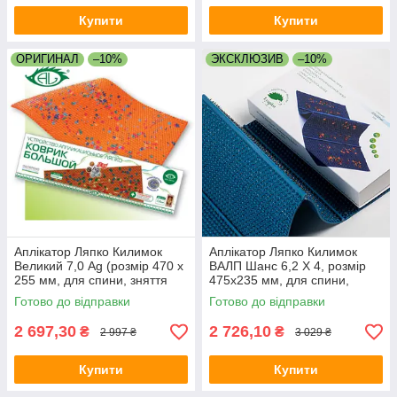
Купити
Купити
ОРИГИНАЛ
–10%
ЭКСКЛЮЗИВ
–10%
Аплікатор Ляпко Килимок
Аплікатор Ляпко Килимок
Великий 7,0 Ag (розмір 470 х
ВАЛП Шанс 6,2 Х 4, розмір
255 мм, для спини, зняття
475х235 мм, для спини,
болю, остеохондроз,
хребта, знімає біль,
Готово до відправки
Готово до відправки
защемлення)
ущемлення
2 697,30
2 726,10
₴
₴
2 997 ₴
3 029 ₴
Купити
Купити