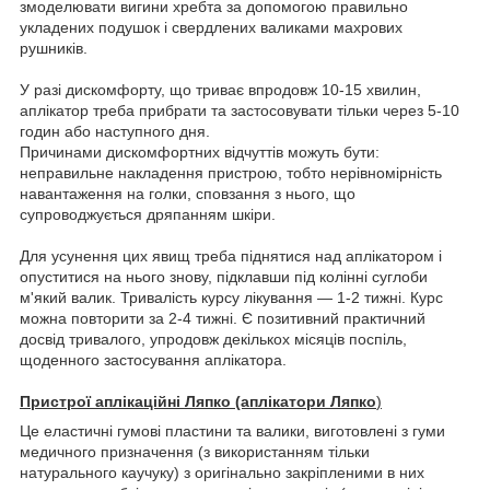
змоделювати вигини хребта за допомогою правильно
укладених подушок і свердлених валиками махрових
рушників.
У разі дискомфорту, що триває впродовж 10-15 хвилин,
аплікатор треба прибрати та застосовувати тільки через 5-10
годин або наступного дня.
Причинами дискомфортних відчуттів можуть бути:
неправильне накладення пристрою, тобто нерівномірність
навантаження на голки, сповзання з нього, що
супроводжується дряпанням шкіри.
Для усунення цих явищ треба піднятися над аплікатором і
опуститися на нього знову, підклавши під колінні суглоби
м'який валик. Тривалість курсу лікування — 1-2 тижні. Курс
можна повторити за 2-4 тижні. Є позитивний практичний
досвід тривалого, упродовж декількох місяців поспіль,
щоденного застосування аплікатора.
Пристрої аплікаційні Ляпко (аплікатори Ляпко
)
Це еластичні гумові пластини та валики, виготовлені з гуми
медичного призначення (з використанням тільки
натурального каучуку) з оригінально закріпленими в них