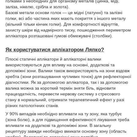
голками з необхідних для організму металів (цинка, міді,
заліза, нікелю, срібла и золота).
Базові метали основи голок — це мідні (латунні) та залізні
голки, всі або частина яких мають покриття з іншого металу
(вільний тільки кінчик голки). Для комфортності відчуттів,
захисту шкіри від надмірного тиску, пошкодження периметром
аплікатора розташовані гумові обмежувачі (столбіки).
Як користуватися аплікатором Ляпко?
Плоскі статичні аплікатори й аплікаторні валики
використовуються для впливу на основні, додаткові та
допоміжні зони. Валики також використовують на зони вздовж
хребта (зони розташування чутливих точок) для рефлекторної
діагностики. Як за допомогою аплікатора, так і за допомогою
валика можна за короткий термін зняти біль, відновити
працездатність, перевести нервову систему з стресового
стану в нормальний, отримати терапевтичний ефект у разі
різних патологічних станів.
У 90% випадків необхідно впливати на ту зону, яка турбує
(зона болю), а для підвищення ефективності лікування треба
впливати на додаткові та допоміжні зони. В загальну
рецептуру завжди необхідно вмикати основну зону (область
хребта). Додаткові та допоміжні зони потрібно