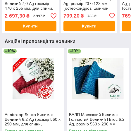
Великий 7,0 Ag (розмір
Ag, розмір 237х123 мм
Ag, 
470 х 255 мм, для спини,
(остеохондроз, шийний,
(ост
зняття болю,
грудний відділ, поперек,
груд
2 697,30
709,20
769
₴
₴
2 997 ₴
788 ₴
остеохондроз,
знімає біль)
знім
защемлення)
Купити
Купити
Акційні пропозиції та новинки
–10%
–10%
Аплікатор Ляпко Килимок
ВАЛП Масажний Килимок
Великий 6.2 Ag (розмір 560 х
Голчастий Великий Плюс 6,2
290 мм, для спини,
Ag, розмір 560 х 290 мм
остеохондроз, знімає біль,
(знімає біль, остеохондроз,