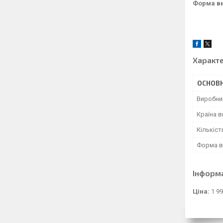
Форма ви
Характ
ОСНОВН
Виробни
Країна 
Кількіст
Форма в
Інформ
Ціна:
1 99