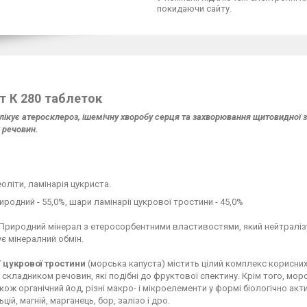
покидаючи сайту.
т К 280 таблеток
лікує атеросклероз, ішемічну хворобу серця та захворювання щитовидної 
 речовин.
:
оліти, ламінарія цукриста.
иродний - 55,0%, шари ламінарії цукрової тростини - 45,0%
Природний мінерал з етеросорбентними властивостями, який нейтралізує
є мінералний обмін.
ї цукрової тростини
(морська капуста) містить цілий комплекс корисних
складником речовин, які подібні до фруктової спектину. Крім того, морськ
також органічний йод, різні макро- і мікроелементи у формі біологічно ак
ьцій, магній, марганець, бор, залізо і дро.