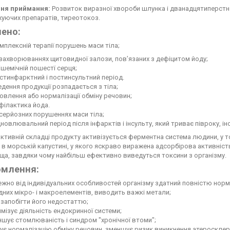
ня приймання:
Розвиток виразної хвороби шлунка і дванадцятиперстно
уючих препаратів, тиреотокоз.
ено:
мплексній терапії порушень маси тіла;
захворюваннях щитовидної залози, пов’язаних з дефіцитом йоду;
ішемічній пошестї серця;
стинфарктний і постинсультний період.
дення продукції розпадається з тіла;
овлення або нормалізації обміну речовин;
філактика йода.
серйозних порушеннях маси тіла;
дновлювальний період після інфарктів і інсульту, який триває півроку, інод
ктивній складці продукту активізується ферментна система людини, у то
 в морській капустині, у якого яскраво виражена адсорбірова активніс
а, завдяки чому найбільш ефективно виведуться токсини з організму.
омлення:
жно від індивідуальних особливостей організму здатний повністю норм
дних мікро- і макроелементів, виводить важкі метали;
запобігти його недостаттю;
мізує діяльність ендокринної системи;
шує стомлюваність і синдром "хронічної втоми";
ує нормалізацію обміну речовин, зменшує ризик виникнення атеросклеро