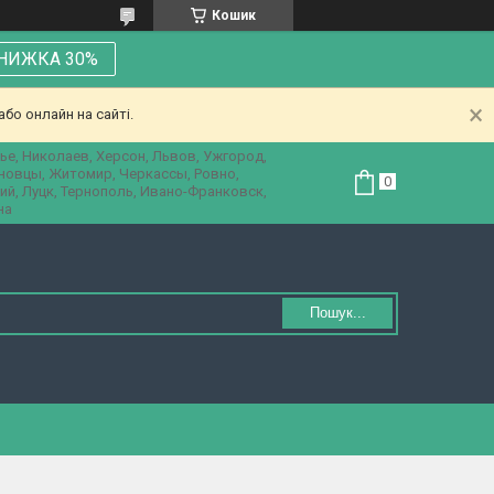
Кошик
НИЖКА 30%
бо онлайн на сайті.
ье, Николаев, Херсон, Львов, Ужгород,
рновцы, Житомир, Черкассы, Ровно,
ий, Луцк, Тернополь, Ивано-Франковск,
на
Пошук...