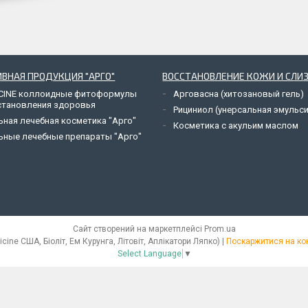
ВНАЯ ПРОДУКЦИЯ "АРГО"
ВОССТАНОВЛЕНИЕ КОЖИ И СЛИ
CINE коллоидные фитоформулы
Арговасна (хитозановый гель)
становления здоровья
Рициниол (унерсальная эмульси
ьная лечебная косметика "Арго"
Косметика с акульим маслом
ьные лечебные препараты "Арго"
Сайт створений на маркетплейсі
Prom.ua
"АРГО УКРАЇНА" (вітаміни Ad Medicine США, Біоліт, Ем Курунга, Літовіт, Аплікатори Ляпко) |
Поскаржитися на ко
Select Language
▼