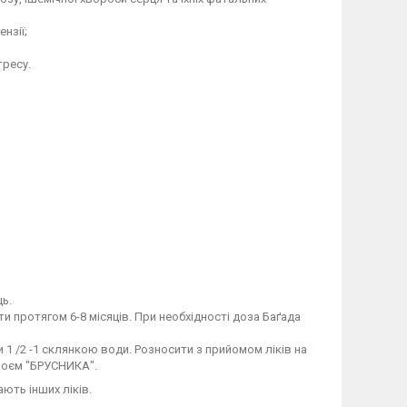
нзії;
тресу.
ь.
 протягом 6-8 місяців. При необхідності доза Баґада
чи 1 /2 -1 склянкою води. Розносити з прийомом ліків на
апоєм "БРУСНИКА".
ють інших ліків.