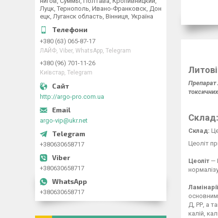
нигов, Суммы, Полтава, Кропивницкий,
Луцк, Тернополь, Ивано-Франковск, Дон
ецк, Луганск область, Вінниця, Україна
+380 (63) 065-87-17
ЛАЙФ, Viber, WhatsApp, Telegram
+380 (96) 701-11-26
Литові
Київстар, Telegram
Препарат 
токсичних
http://argo-pro.com.ua
Склад
argo-vip@ukr.net
Склад:
Це
Цеоліт пр
+380630658717
Цеоліт
— 
+380630658717
нормалізу
Ламінарі
+380630658717
основним 
Д, РР, а 
калій, кал