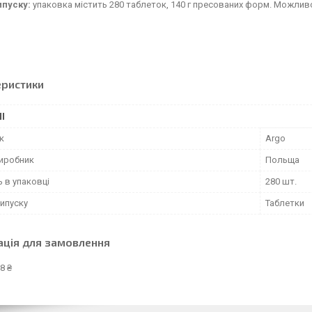
пуску:
упаковка містить 280 таблеток, 140 г пресованих форм. Можливо
еристики
І
к
Argo
виробник
Польща
ь в упаковці
280 шт.
ипуску
Таблетки
ація для замовлення
8 ₴