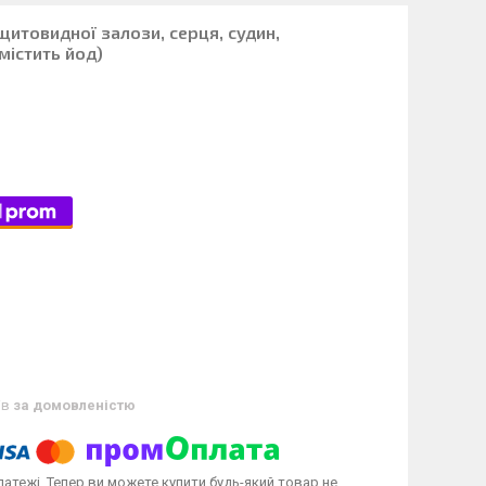
 щитовидної залози, серця, судин,
 містить йод)
ів
за домовленістю
латежі. Тепер ви можете купити будь-який товар не