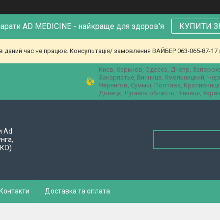
парати AD MEDICINE - найкраще для здоров'я
КУПИТИ З
в даний час не працює. Консультація/ замовлення ВАЙБЕР 063-065-87-17 а
Киев, Харьков, Одесса, Днепр, Запорож
Закарпатье, Винница, Хмельницкий, Че
Чернигов, Суммы, Полтава, Кропивницк
Донецк, Луганск область, Вінниця, Украї
и Ad
унга,
ПКО)
Контакти
Доставка та оплата