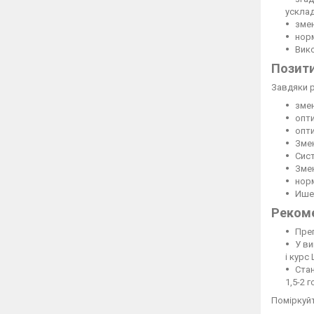
усклад
змен
норм
Вико
Позити
Завдяки р
зме
опти
опти
Зме
Сис
Зме
нор
Ишем
Рекоме
Преп
У ви
і курс
Стан
1,5-2 
Поміркуйт