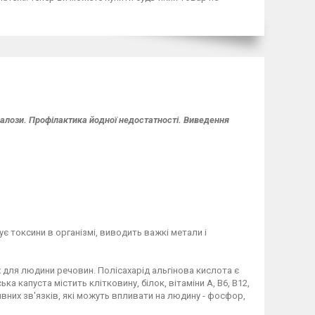
залози. Профілактика йодної недостатності. Виведення
 токсини в організмі, виводить важкі метали і
 для людини речовин. Полісахарід альгінова кислота є
а капуста містить клітковину, білок, вітаміни А, В6, В12,
тивних зв'язків, які можуть впливати на людину - фосфор,