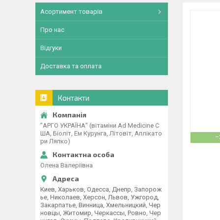
Асортимент товарів
Про нас
Відгуки
Доставка та оплата
Контакти
"АРГО УКРАЇНА" (вітаміни Ad Medicine С
ША, Біоліт, Ем Курунга, Літовіт, Аплікато
–
ри Ляпко)
Олена Валеріївна
Киев, Харьков, Одесса, Днепр, Запорож
ье, Николаев, Херсон, Львов, Ужгород,
Закарпатье, Винница, Хмельницкий, Чер
новцы, Житомир, Черкассы, Ровно, Чер