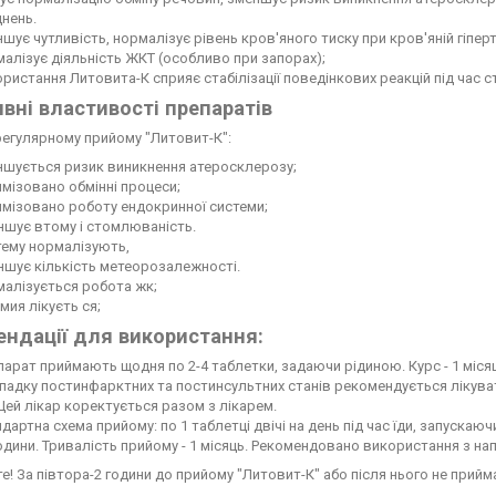
нень.
шує чутливість, нормалізує рівень кров'яного тиску при кров'яній гіперте
алізує діяльність ЖКТ (особливо при запорах);
ристання Литовита-К сприяє стабілізації поведінкових реакцій під час с
вні властивості препаратів
егулярному прийому "Литовит-К":
ншується ризик виникнення атеросклерозу;
мізовано обмінні процеси;
мізовано роботу ендокринної системи;
ншує втому і стомлюваність.
тему нормалізують,
ншує кількість метеорозалежності.
малізується робота жк;
ия лікуєть ся;
ндації для використання:
арат приймають щодня по 2-4 таблетки, задаючи рідиною. Курс - 1 місяц
падку постинфарктних та постинсультних станів рекомендується лікувати
 Цей лікар коректується разом з лікарем.
дартна схема прийому: по 1 таблетці двічі на день під час їди, запускаю
години. Тривалість прийому - 1 місяць. Рекомендовано використання з н
е! За півтора-2 години до прийому "Литовит-К" або після нього не прийма