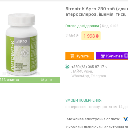
Літовіт К Арго 280 таб (для
атеросклероз, ішемія, тиск,
Готово до відправки
Код:
0102
1 998 ₴
2 664 ₴
Купити
Купити з
+380 (63) 065-87-17
ЛАЙФ, Viber,
WhatsApp, Telegram
25%
36 днів
повернення товару протягом 14 дн
У компанії підключені електронні п