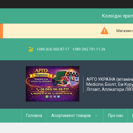
Колоїдні пре
Магазин 
+380 (63) 065-87-17
+380 (96) 701-11-26
АРГО УКРАЇНА (вітамін
Medicine, Біоліт, Ем Кур
Літовіт, Аплікатори ЛЯ
Головна
Асортимент товарів
Про нас