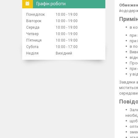
Графік роботи
Обмежен
йододерж
Понеділок
10:00
19:00
Примін
Вівторок
10:00
19:00
в ко
Середа
10:00
19:00
Четвер
10:00
19:00
при 
Пʼятниця
10:00
19:00
при 
в по
Субота
10:00
17:00
Виве
Неділя
Вихідний
відн
Про
при 
у ві
Завдяки а
міститься
середовищ
Повід
Зале
необхі
щоб 
опти
змен
згад