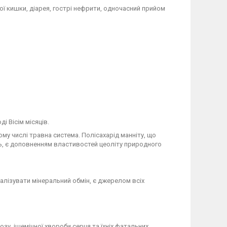
ї кишки, діарея, гострі нефрити, одночасний прийом
і Вісім місяців.
му числі травна система. Полісахарід манніту, що
ть, є доповненням властивостей цеоліту природного
алізувати мінеральний обмін, є джерелом всіх
зу, ішемічної хвороби серця та їхніх фатальних