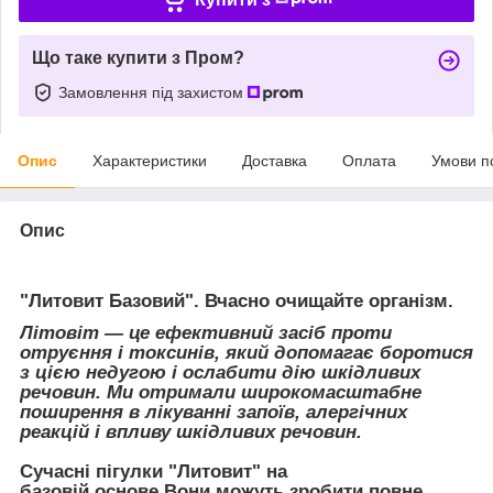
Що таке купити з Пром?
Замовлення під захистом
Опис
Характеристики
Доставка
Оплата
Умови п
Опис
"Литовит Базовий". Вчасно очищайте організм.
Літовіт — це ефективний засіб проти
отруєння і токсинів, який допомагає боротися
з цією недугою і ослабити дію шкідливих
речовин. Ми отримали широкомасштабне
поширення в лікуванні запоїв, алергічних
реакцій і впливу шкідливих речовин.
Сучасні
пігулки "Литовит" на
базовій основе Вони можуть зробити повне