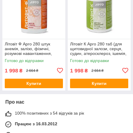
Літовіт Ф Арго 280 штук
Літовіт К Арго 280 таб (для
анемія, залізо, фізичні,
щитовидної залози, серця,
розумові навантаження,
судин, атеросклероз, ішемія,
очищення, імунітет, пам'ять,
тиск, містить йод)
Готово до відправки
Готово до відправки
для дітей
1 998
1 998
₴
₴
2 664 ₴
2 664 ₴
Купити
Купити
Про нас
100% позитивних з 54 відгуків за рік
Працює з 16.03.2012