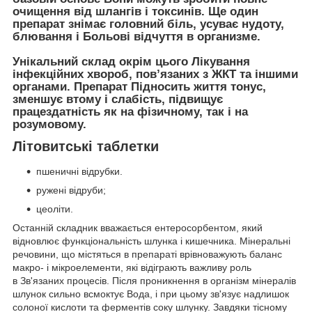
очищення від шлангів і токсинів. Ще один
препарат знімає головний біль, усуває нудоту,
блювання і Больові відчуття в организме.
Унікальний склад окрім цього Лікування
інфекційних хвороб, пов’язаних з ЖКТ та іншими
органами. Препарат Підносить життя тонус,
зменшує втому і слабість, підвищує
працездатність як на фізичному, так і на
розумовому.
Літовитські таблетки
пшеничні відрубки.
ружені відруби;
цеоліти.
Останній складник вважається ентеросорбентом, який
відновлює функціональність шлунка і кишечника. Мінеральні
речовини, що містяться в препараті врівноважують баланс
макро- і мікроелементи, які відіграють важливу роль
в Зв'язаних процесів. Після проникнення в організм мінералів
шлунок сильно всмоктує Вода, і при цьому зв'язує надлишок
солоної кислоти та ферментів соку шлунку. Завдяки тісному