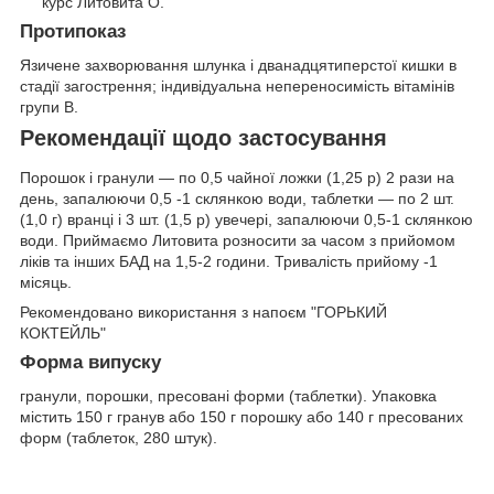
курс Литовита О.
Протипоказ
Язичене захворювання шлунка і дванадцятиперстої кишки в
стадії загострення; індивідуальна непереносимість вітамінів
групи В.
Рекомендації щодо застосування
Порошок і гранули — по 0,5 чайної ложки (1,25 р) 2 рази на
день, запалюючи 0,5 -1 склянкою води, таблетки — по 2 шт.
(1,0 г) вранці і 3 шт. (1,5 р) увечері, запалюючи 0,5-1 склянкою
води. Приймаємо Литовита розносити за часом з прийомом
ліків та інших БАД на 1,5-2 години. Тривалість прийому -1
місяць.
Рекомендовано використання з напоєм "ГОРЬКИЙ
КОКТЕЙЛЬ"
Форма випуску
гранули, порошки, пресовані форми (таблетки). Упаковка
містить 150 г гранув або 150 г порошку або 140 г пресованих
форм (таблеток, 280 штук).