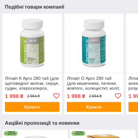
Подібні товари компанії
Літовіт К Арго 280 таб (для
Літовіт О Арго 280 таб
Літо
щитовидної залози, серця,
(для кишечника, печінки,
анем
судин, атеросклероз,
жовтого, холецистит, коліт,
розу
ішемія, тиск, містить йод)
запори, прищі, лямблії,
очищ
1 998
1 998
1 9
₴
₴
2 664 ₴
2 664 ₴
сорбент)
пам'
Купити
Купити
Акційні пропозиції та новинки
–25%
–25%