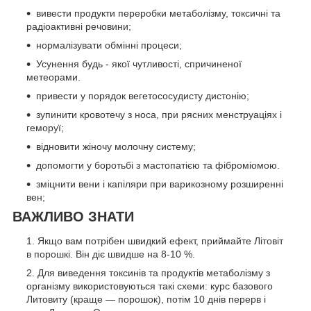
вивести продукти переробки метаболізму, токсичні та
радіоактивні речовини;
нормалізувати обмінні процеси;
Усунення будь - якої чутливості, спричиненої
метеорами.
привести у порядок вегетососудисту дистонію;
зупинити кровотечу з носа, при рясних менструаціях і
геморуї;
відновити жіночу молочну систему;
допомогти у боротьбі з мастопатією та фіброміомою.
зміцнити вени і капіляри при варикозному розширенні
вен; ​
ВАЖЛИВО ЗНАТИ
Якщо вам потрібен швидкий ефект, приймайте Літовіт
в порошкі. Він діє швидше на 8-10 %.
Для виведення токсинів та продуктів метаболізму з
організму використовуються такі схеми: курс базового
Литовиту (краще — порошок), потім 10 днів перерв і