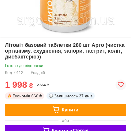
Літовіт базовий таблетки 280 шт Арго (чистка
організму, схуднення, запори, гастрит, коліт,
дисбактеріоз)
Готово до відправки
Код: 0112
Роздріб
1 998
₴
2 664 ₴
Економія
666 ₴
Залишилось
37 днів
Купити
або
Купити з