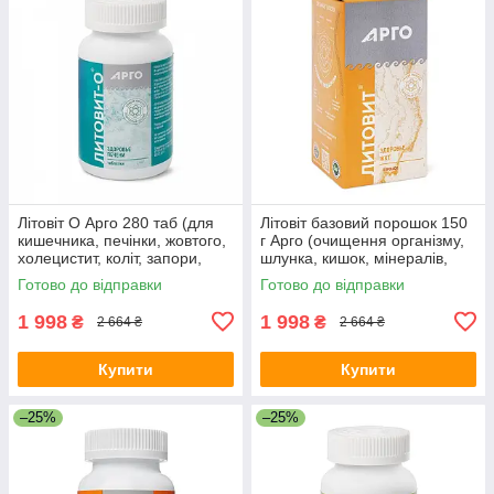
Літовіт О Арго 280 таб (для
Літовіт базовий порошок 150
кишечника, печінки, жовтого,
г Арго (очищення організму,
холецистит, коліт, запори,
шлунка, кишок, мінералів,
прищі, лямблії, сорбент)
схуднення, подагра)
Готово до відправки
Готово до відправки
1 998
1 998
₴
₴
2 664 ₴
2 664 ₴
Купити
Купити
–25%
–25%