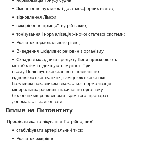
нормалізація тонусу судин;
Зменшення чутливості до атмосферних виявів;
відновлення Лімфи.
викорінення прыщої, вугрій і акне;
тонізування і нормалізація жіночої статевої системи;
Розвиток гормонального рівня;
Виведення шкідливих речовин з організму.
Складові складники продукту Вони прискорюють
метаболізм і підвищують імунітет. При
цьому Поліпшується стан вен: повноцінно
відновлюються тканини, і зміцнюються стінки.
Важливим показником вважається нормалізація
мінеральних речовин і насичення організму
біологічними речовинами. Крім того, препарат
допомагає в Зайвої ваги.
Вплив на Литовититу
Профілактика та лікування Потрібно, щоб:
стабілізувати артеріальний тиск;
Розвиток ожиріння;