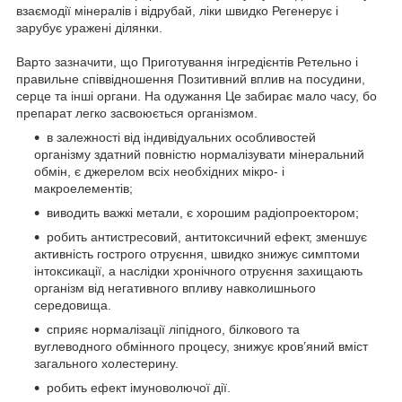
взаємодії мінералів і відрубай, ліки швидко Регенерує і
зарубує уражені ділянки.
Варто зазначити, що Приготування інгредієнтів Ретельно і
правильне співвідношення Позитивний вплив на посудини,
серце та інші органи. На одужання Це забирає мало часу, бо
препарат легко засвоюється організмом.
в залежності від індивідуальних особливостей
організму здатний повністю нормалізувати мінеральний
обмін, є джерелом всіх необхідних мікро- і
макроелементів;
виводить важкі метали, є хорошим радіопроектором;
робить антистресовий, антитоксичний ефект, зменшує
активність гострого отруєння, швидко знижує симптоми
інтоксикації, а наслідки хронічного отруєння захищають
організм від негативного впливу навколишнього
середовища.
сприяє нормалізації ліпідного, білкового та
вуглеводного обмінного процесу, знижує кров’яний вміст
загального холестерину.
робить ефект імуноволючої дії.