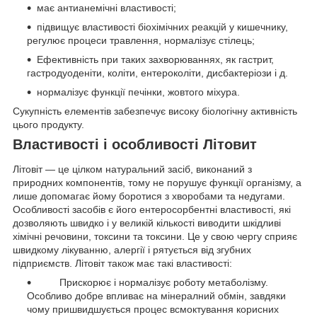
має антианемічні властивості;
підвищує властивості біохімічних реакцій у кишечнику,
регулює процеси травлення, нормалізує стілець;
Ефективність при таких захворюваннях, як гастрит,
гастродуоденіти, коліти, ентероколіти, дисбактеріози і д.
нормалізує функції печінки, жовтого міхура.
Сукупність елементів забезпечує високу біологічну активність
цього продукту.
Властивості і особливості Літовит
Літовіт — це цілком натуральний засіб, виконаний з
природних компонентів, тому не порушує функції організму, а
лише допомагає йому боротися з хворобами та недугами.
Особливості засобів є його ентеросорбентні властивості, які
дозволяють швидко і у великій кількості виводити шкідливі
хімічні речовини, токсини та токсини. Це у свою чергу сприяє
швидкому лікуванню, алергії і рятується від згубних
підприємств. Літовіт також має такі властивості:
Прискорює і нормалізує роботу метаболізму.
Особливо добре впливає на мінералний обмін, завдяки
чому пришвидшується процес всмоктування корисних