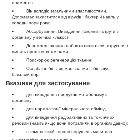
елементів.
Він володіє загальними властивостями.
Допомагає захиститися від вірусів і бактерій навіть у
холодні пори року;
Абсорбування. Виведення токсинів і отрути з
організму у великій кількості;
Допомагає швидко набрати сили після отруєння і
живить організм вітамінами.
Прискорює регенерацію тканин;
Ослаблює біль, знімає спазми і збільшує
більовий поріг.
Вказівки для застосування
для виведення продуктів метаболізму з
організму;
для нормалізації мінерального обміну;
для виведення радіоактивних та токсичних
речовин (навіть якщо вони потрапили в організм давно);
в комплексній терапії порушень маси тіла