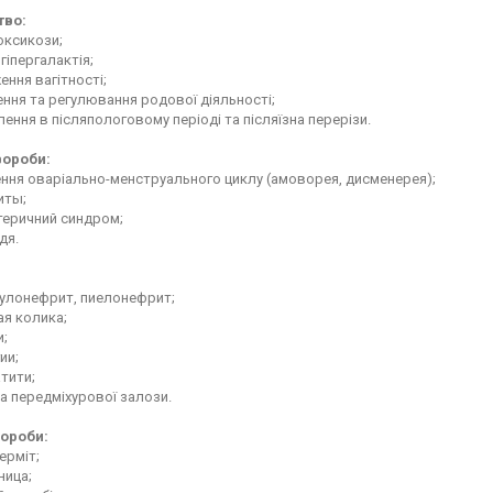
тво:
токсикози;
а гіпергалактія;
ення вагітності;
ення та регулювання родової діяльності;
лення в післяпологовому періоді та післяїзна перерізи.
вороби:
ння оваріально-менструального циклу (амоворея, дисменерея);
иты;
теричний синдром;
дя.
рулонефрит, пиелонефрит;
ая колика;
и;
гии;
атити;
а передміхурової залози.
вороби:
ерміт;
ница;