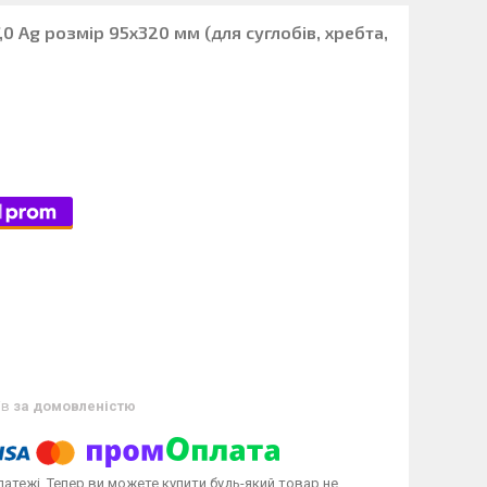
,0 Ag розмір 95х320 мм (для суглобів, хребта,
ів
за домовленістю
латежі. Тепер ви можете купити будь-який товар не