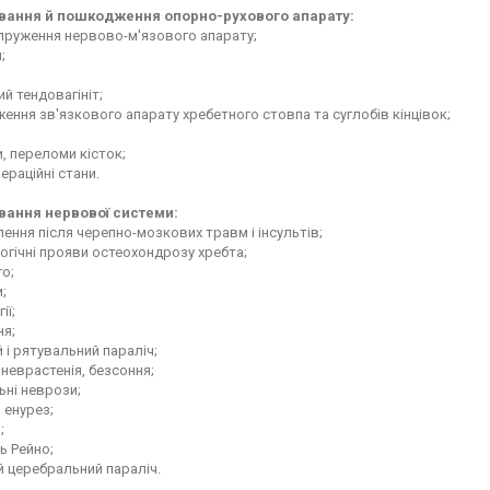
ання й пошкодження опорно-рухового апарату:
апруження нервово-м'язового апарату;
и;
;
ий тендовагініт;
ення зв'язкового апарату хребетного стовпа та суглобів кінцівок;
, переломи кісток;
ераційні стани.
ання нервової системи:
лення після черепно-мозкових травм і інсультів;
огічні прояви остеохондрозу хребта;
го;
и;
ії;
ня;
 і рятувальний параліч;
, неврастенія, безсоння;
льні неврози;
й енурез;
ь;
ь Рейно;
й церебральний параліч.