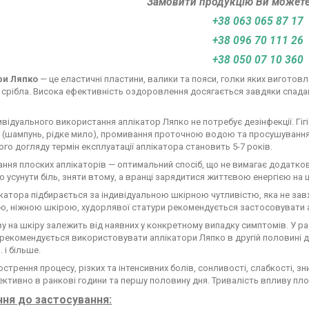
Замовити продукцію Ви может
+38 063 065 87 17
+38 096 70 111 26
+38 050 07 10 360
ри Ляпко
— це еластичні пластини, валики та пояси, голки яких виготовлен
 срібла. Висока ефективність оздоровлення досягається завдяки спадаюч
дивідуального використання аплікатор Ляпко не потребує дезінфекції. Гі
(шампунь, рідке мило), промивання проточною водою та просушування 
го догляду термін експлуатації аплікатора становить 5-7 років.
ння плоских аплікаторів — оптимальний спосіб, що не вимагає додаткових
 усунути біль, зняти втому, а вранці зарядитися життєвою енергією на ц
катора підбирається за індивідуальною шкірною чутливістю, яка не зав
ю, ніжною шкірою, худорлявої статури рекомендується застосовувати ап
у на шкіру залежить від наявних у конкретному випадку симптомів. У раз
рекомендується використовувати аплікатори Ляпко в другій половині д
. і більше.
гострення процесу, різких та інтенсивних болів, сонливості, слабкості, з
ктивно в ранкові години та першу половину дня. Тривалість впливу пло
ння до застосування
: