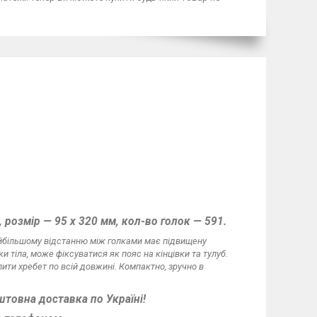
 розмір — 95 х 320 мм, кол-во голок — 591.
айбільшому відстанню між голками має підвищену
и тіла, може фіксуватися як пояс на кінцівки та тулуб.
ити хребет по всій довжині. Компактно, зручно в
штовна доставка по Україні!