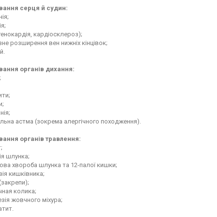
ання серця й судин:
нія;
ія;
тенокардія, кардіосклероз);
зне розширення вен нижніх кінцівок;
й.
ання органів дихання:
;
ити;
и;
нія;
альна астма (зокрема алергічного походження).
ання органів травлення:
т;
ія шлунка;
ова хвороба шлунка та 12-палої кишки;
езія кишківника;
 (закрепи);
чная колика;
езія жовчного міхура;
атит.