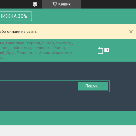
Кошик
НИЖКА 30%
бо онлайн на сайті.
ье, Николаев, Херсон, Львов, Ужгород,
рновцы, Житомир, Черкассы, Ровно,
ий, Луцк, Тернополь, Ивано-Франковск,
на
Пошук...