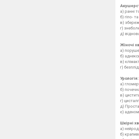
Акушерс
а) ранні 
б) гіпо- т
в) збереж
г) знебол
д) віднов
Жіночі х
а) поруше
б) аднекс
в) клімак
г) безплід
Урологія:
а) гломе
б) почечн
в) цистит
г) цистал
д) Прост
є) аденом
Шкірні х
а) нейрод
б) крапив