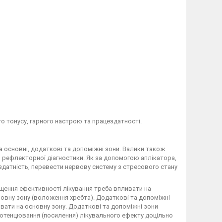
о тонусу, гарного настрою та працездатності.
а основні, додаткові та допоміжні зони. Валики також
 рефлекторної діагностики. Як за допомогою аплікатора,
здатність, перевести нервову систему з стресового стану
вищення ефективності лікування треба впливати на
новну зону (воложення хребта). Додаткові та допоміжні
вати на основну зону. Додаткові та допоміжні зони
потенцювання (посилення) лікувального ефекту доцільно