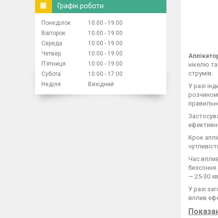
Графік роботи
Понеділок
10:00
19:00
Вівторок
10:00
19:00
Середа
10:00
19:00
Четвер
10:00
19:00
Аплікато
Пʼятниця
10:00
19:00
нікелю та
струмів.
Субота
10:00
17:00
Неділя
Вихідний
У разі ін
розчином 
правильно
Застосува
ефективно
Крок аплі
чутливіст
Час вплив
безсоння 
— 25-30 хв
У разі за
вплив ефе
Показа