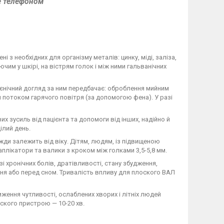
е телефоном
і з необхідних для організму металів: цинку, міді, заліза,
им у шкірі, на вістрям голок і між ними гальванічних
гієнічний догляд за ним передбачає: оброблення мийним
потоком гарячого повітря (за допомогою фена). У разі
 зусиль від пацієнта та допомоги від інших, надійно й
ілий день.
жди залежить від віку. Дітям, людям, із підвищеною
лікатори та валики з кроком між голками 3,5-5,8 мм.
і хронічних болів, дратівливості, стану збудження,
ня або перед сном. Тривалість впливу для плоского ВАЛ
ниження чутливості, ослаблених хворих і літніх людей
ского пристрою — 10-20 хв.