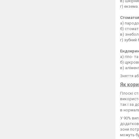
в) шкірни
г) екзема.
Стоматол
а) парод
б) стомат
в) знебол
г) зубний 
Ендокрин
а) гіпо- т
б) цукров
в) алімен
Зняття аб
Як кори
Плоскі ст
використо
так і за 
в нормаль
У 90% вип
додаткові
зони потр
можуть бу