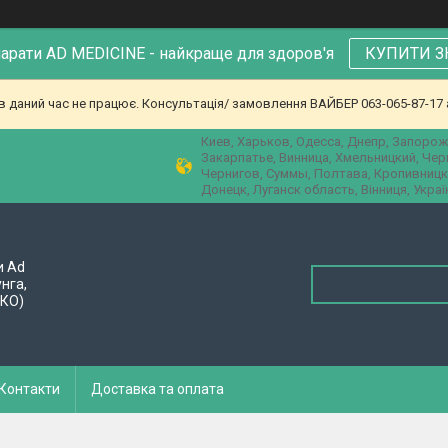
парати AD MEDICINE - найкраще для здоров'я
КУПИТИ З
в даний час не працює. Консультація/ замовлення ВАЙБЕР 063-065-87-17 а
Киев, Харьков, Одесса, Днепр, Запорож
Закарпатье, Винница, Хмельницкий, Че
Чернигов, Суммы, Полтава, Кропивницк
Донецк, Луганск область, Вінниця, Украї
и Ad
унга,
ПКО)
Контакти
Доставка та оплата