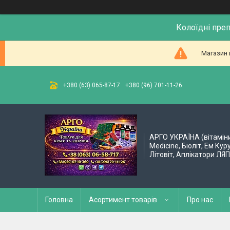
Колоїдні пре
Магазин 
+380 (63) 065-87-17
+380 (96) 701-11-26
АРГО УКРАЇНА (вітамін
Medicine, Біоліт, Ем Кур
Літовіт, Аплікатори ЛЯ
Головна
Асортимент товарів
Про нас