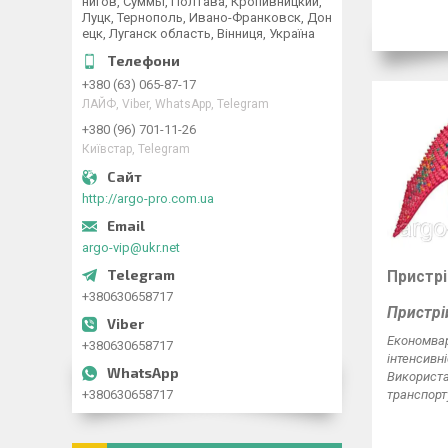
нигов, Суммы, Полтава, Кропивницкий,
Луцк, Тернополь, Ивано-Франковск, Дон
ецк, Луганск область, Вінниця, Україна
+380 (63) 065-87-17
ЛАЙФ, Viber, WhatsApp, Telegram
+380 (96) 701-11-26
Київстар, Telegram
http://argo-pro.com.ua
argo-vip@ukr.net
Пристрі
+380630658717
Пристрі
Економвар
+380630658717
інтенсивні
Використа
+380630658717
транспорт