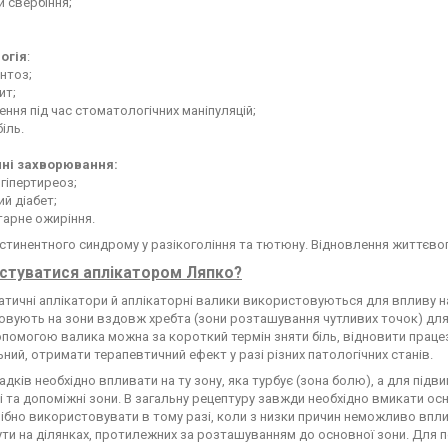
й свербіння;
огія
:
онтоз;
ит;
ення під час стоматологічних маніпуляцій;
біль.
ні захворювання:
а гіпертиреоз;
ий діабет;
тарне ожиріння.
стинентного синдрому у разікогоління та тютюну. Відновлення життєвог
стуватися аплікатором Ляпко?
атичні аплікатори й аплікаторні валики використовуються для впливу н
вують на зони вздовж хребта (зони розташування чутливих точок) для
допомогою валика можна за короткий термін зняти біль, відновити праце
ний, отримати терапевтичний ефект у разі різних патологічних станів.
адків необхідно впливати на ту зону, яка турбує (зона болю), а для під
 та допоміжні зони. В загальну рецептуру завжди необхідно вмикати ос
ібно використовувати в тому разі, коли з низки причин неможливо впли
ти на ділянках, протилежних за розташуванням до основної зони. Для 