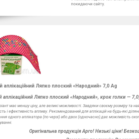
покидаючи сайту.
й аплікаційний Ляпко плоский «Народний» 7,0 Ag
й аплікаційний Ляпко плоский «Народний», крок голки — 7,0,
іант має меншу ціну, але великі можливості. Завдяки своєму розміру та н
сть і ефективність впливу. Рекомендований для аплікацій на будь-які ділянк
ння одного аплікатора (по черзі) або двох (одночасно) дає можливість охоп
уванні.
Оригінальна продукція Арго! Низькі ціни! Безко