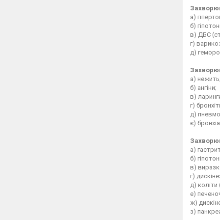
Захворюв
а) гіперто
б) гіпотон
в) ДБС (с
г) варико
д) геморо
Захворюв
а) нежить
б) ангіни;
в) ларинг
г) бронхіт
д) пневмо
є) бронхі
Захворюв
а) гастри
б) гіпотон
в) виразк
г) дискін
д) коліти
е) печено
ж) дискін
з) панкре