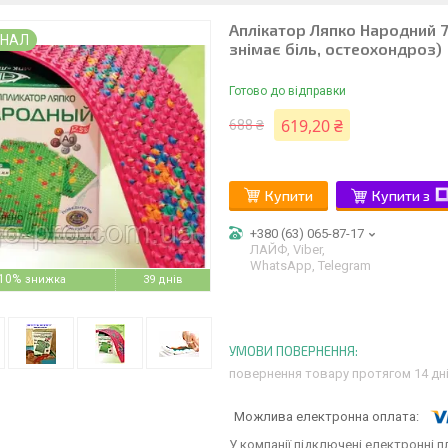
Аплікатор Ляпко Народний 7
ИНАЛ
знімає біль, остеохондроз)
Готово до відправки
619,20 ₴
688 ₴
Купити
Купити з
+380 (63) 065-87-17
ЛАЙФ, Viber,
WhatsApp, Telegram
10%
39 днів
повернення товару протягом 14 дн
У компанії підключені електронні п