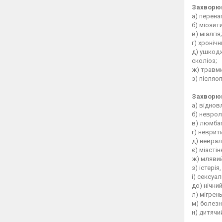
Захворюв
а) перен
б) міозит
в) міалгія
г) хронічн
д) ушкодж
сколіоз;
ж) травми
з) післяоп
Захворюв
а) віднов
б) неврол
в) люмба
г) неврит
д) невралг
є) міастін
ж) млявий
з) істерія
і) сексуа
до) нічни
л) мігрен
м) болезн
н) дитячи