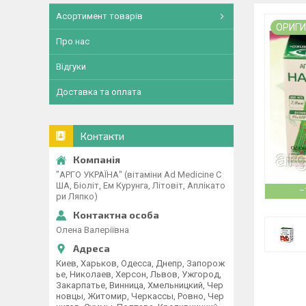
Асортимент товарів
ОРИГ
Про нас
Відгуки
Доставка та оплата
Контакти
"АРГО УКРАЇНА" (вітаміни Ad Medicine С
ША, Біоліт, Ем Курунга, Літовіт, Аплікато
–
ри Ляпко)
Олена Валеріївна
Киев, Харьков, Одесса, Днепр, Запорож
ье, Николаев, Херсон, Львов, Ужгород,
Закарпатье, Винница, Хмельницкий, Чер
новцы, Житомир, Черкассы, Ровно, Чер