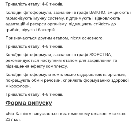
Тривалість етапу: 4-6 тижнів.
Колоїдні фітоформули, зазначені в графі ВАЖНО, зміцнюють і
гармонізують імунну систему, підтримують і відновлюють
адаптаційні ресурси організму, підвищують стійкість до
грибків, вірусів і бактерій.
Призначаються другим етапом, після основного.
Тривалість етапу: 4-6 тижнів.
Колоїдні фітоформули, зазначені в графі ЖОРСТВА,
рекомендуються наступним етапом для закріплення та
підвищення ефекту комплексу.
Колоїдні фітоформули комплексно оздоровлюють організм,
покращують обмін речовин, сприяють формуванню здорової
мікрофлори.
Тривалість етапу: 4-6 тижнів.
Форма випуску
«Біо-Клінінг» випускається в затемненому флаконі місткістю
237 мл.