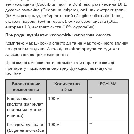
великоплідний (Cucurbita maxima Dch), екстракт насіння 10:1;
духовка звичайна (Origanum vulgare), олійний екстракт трави
(55% карвакролу); імбир аптечний (Zingiber officinale Rose),
екстракт кореня (5% гінгеролу); олива європейська (Olea
europaea L.), екстракт листя (18% оуропеїну).
Природні нутрієнти:
хлорофілін; каприлова кислота.
Комплекс має широкий спектр дії та не має токсичного впливу
на організм людини. А колоїдна фітоформула «стедит» за
засвоюваністю цих компонентів.
Цінні жирні амінокислоти, вітаміни та мінерали в складі
препарату підсилюють бар'єрну функцію, підвищуючи
імунітет.
Биоактивные
Количество
РСН, %*
компоненты
в 5 мл
Каприловая
100 мг
**
кислота (каприлат
ы кальция, магния
и цинка)
Гвоздика душистая
100 мг
**
(
Eugenia aromatica