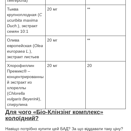
гингерола)
Тыква
20 мг
**
крупноплодная (
C
ucurbita maxima
Duch
.), экстракт
семян 10:1
Олива
20 мг
**
европейская (
Olea
europaea L.
),
экстракт листьев
Хлорофиллин
20 мг
20
Премикс® –
концентрированны
й экстракт из
хлореллы
(
Chlorella
vulgaris Beyerink
),
спирулина
Для чого «Біо-Клінзінг комплекс»
колоїдний?
Навіщо потрібно купити цей БАД? За що віддавати таку ціну?