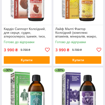
Кардіо Саппорт Колоїдний,
Лайф Малті Фактор
для серця, судин,
Колоїдний (комплекс
атеросклероз, ішемія, тиск,
вітамінів, мінералів, макро,
гіпертонія, інфаркт, аритмія,
мікроелементів, імунітет,
Готово до відправки
Готово до відправки
витаміни, діабет, холестерин
фізичне, розумове
навантаження)
3 990
3 990
₴
₴
5 700 ₴
5 700 ₴
Купити
Купити
–30%
–30%