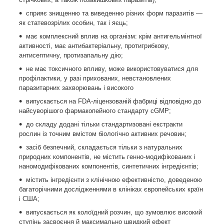
сприяє знищенню та виведенню різних форм паразитів —
як статевозрілих особин, так і яєць;
має комплексний вплив на організм: крім антигельмінтної
активності, має антибактеріальну, протигрибкову,
антисептичну, протизапальну дію;
не має токсичного впливу, може використовуватися для
профілактики, у разі прихованих, невстановлених
паразитарних захворювань і високого
випускається на FDA-ліцензованій фабриці відповідно до
найсуворішого фармакопейного стандарту cGMP;
до складу додані тільки стандартизовані екстракти
рослин із точним вмістом біологічно активних речовин;
засіб безпечний, складається тільки з натуральних
природних компонентів, не містить генно-модифікованих і
наномодифікованих компонентів, синтетичних інгредієнтів;
містить інгредієнти з клінічною ефективністю, доведеною
багаторічними дослідженнями в клініках європейських країн
і США;
випускається як колоїдний розчин, що зумовлює високий
ступінь засвоєння й максимально швидкий ефект