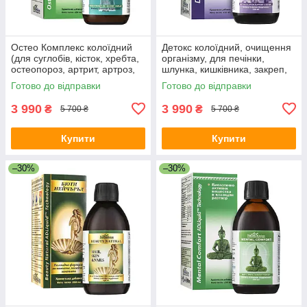
Остео Комплекс колоїдний
Детокс колоїдний, очищення
(для суглобів, кісток, хребта,
організму, для печінки,
остеопороз, артрит, артроз,
шлунка, кишківника, закреп,
остеоартроз, мієліт, перелом,
алергія, дерматит, гастрит,
Готово до відправки
Готово до відправки
грижі)
дисбактеріоз, схуднення
3 990
3 990
₴
₴
5 700 ₴
5 700 ₴
Купити
Купити
–30%
–30%