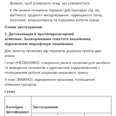
флакон, щоб розмішати осад, що утворюється.
Не можна гельмінти лікувати Цей препарат під час
вагітності, грудного вигодовування, підвищеного тиску,
безсоння, атеросклерозу та порушень роботи серця.
Схеми застосування
1. Детоксикація й протипаразитарний
комплекс.
Захворювання товстого кишківника,
відновлення мікрофлори кишківника
Для захисту організму від паразитів доцільно пройти два
етапи:
I етап (НЕОБХОМО): створення умов в організмі для загибелі
та виведення гельмінтів з одночасним оздоровленням і
поліпшенням роботи шлунково-кишкового тракту.
II етап (ВАЖНО): відновлення організму, поліпшення
обмінних процесів.
І етап
Колоїдна
Застосування
фітоформул