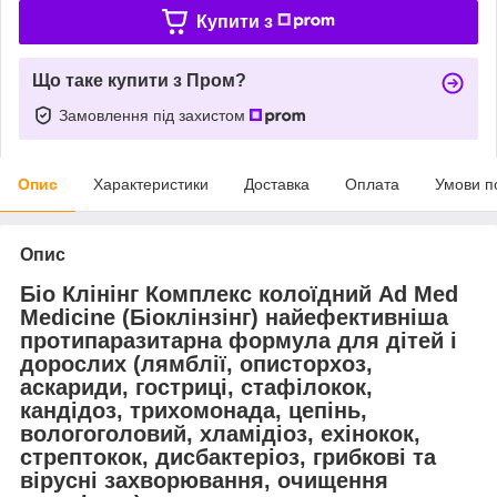
Купити з
Що таке купити з Пром?
Замовлення під захистом
Опис
Характеристики
Доставка
Оплата
Умови п
Опис
Біо Клінінг Комплекс колоїдний Ad Med
Medicine (Біоклінзінг) найефективніша
протипаразитарна формула для дітей і
дорослих (лямблії, описторхоз,
аскариди, гостриці, стафілокок,
кандідоз, трихомонада, цепінь,
вологоголовий, хламідіоз, ехінокок,
стрептокок, дисбактеріоз, грибкові та
вірусні захворювання, очищення