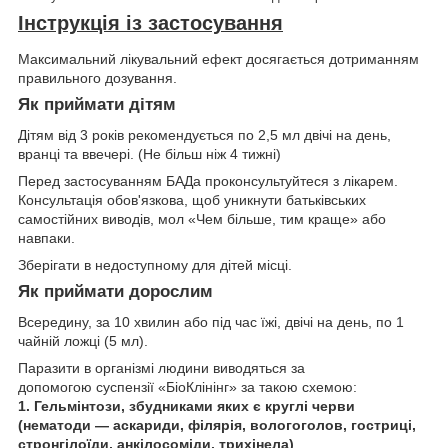
Інструкція із застосування
Максимальний лікувальний ефект досягається дотриманням
правильного дозування.
Як приймати дітям
Дітям від 3 років рекомендується по 2,5 мл двічі на день,
вранці та ввечері. (Не більш ніж 4 тижні)
Перед застосуванням БАДа проконсультуйтеся з лікарем.
Консультація обов'язкова, щоб уникнути батьківських
самостійних виводів, мол «Чем більше, тим краще» або
навпаки.
Зберігати в недоступному для дітей місці.
Як приймати дорослим
Всередину, за 10 хвилин або під час їжі, двічі на день, по 1
чайній ложці (5 мл).
Паразити в організмі людини виводяться за
допомогою суспензії «БіоКлінінг» за такою схемою:
1. Гельмінтози, збудниками яких є круглі черви
(нематоди — аскариди, філярія, вологоголов, гостриці,
стронгілоїди, анкілосоміди, трихінела)