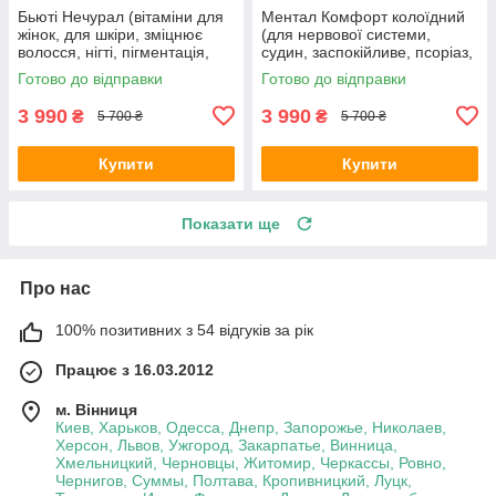
Бьюті Нечурал (вітаміни для
Ментал Комфорт колоїдний
жінок, для шкіри, зміцнює
(для нервової системи,
волосся, нігті, пігментація,
судин, заспокійливе, псоріаз,
зморшки, омолодження)
нормалізує сон, пам'ять,
Готово до відправки
Готово до відправки
концентрація уваги, стрес)
3 990
3 990
₴
₴
5 700 ₴
5 700 ₴
Купити
Купити
Показати ще
Про нас
100% позитивних з 54 відгуків за рік
Працює з 16.03.2012
м. Вінниця
Киев, Харьков, Одесса, Днепр, Запорожье, Николаев,
Херсон, Львов, Ужгород, Закарпатье, Винница,
Хмельницкий, Черновцы, Житомир, Черкассы, Ровно,
Чернигов, Суммы, Полтава, Кропивницкий, Луцк,