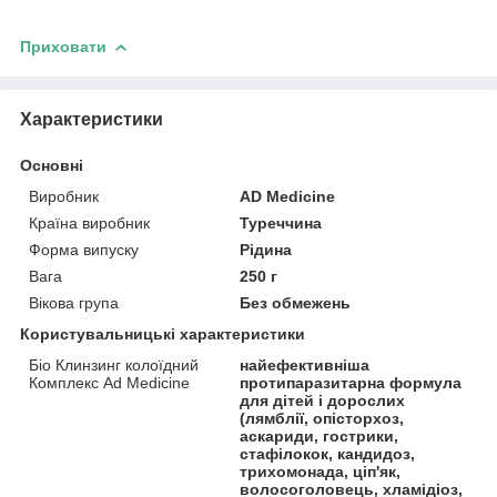
Приховати
Характеристики
Основні
Виробник
AD Medicine
Країна виробник
Туреччина
Форма випуску
Рідина
Вага
250 г
Вікова група
Без обмежень
Користувальницькі характеристики
Біо Клинзинг колоїдний
найефективніша
Комплекс Ad Medicine
протипаразитарна формула
для дітей і дорослих
(лямблії, опісторхоз,
аскариди, гострики,
стафілокок, кандидоз,
трихомонада, ціп'як,
волосоголовець, хламідіоз,