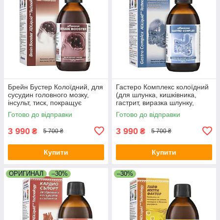
Брейн Бустер Колоїдний, для
Гастеро Комплекс колоїдний
сусудин головного мозку,
(для шлунка, кишківника,
інсульт, тиск, покращує
гастрит, виразка шлунку,
пам'ять, сон, шум у вухах,
закреп, хелікобактер,
Готово до відправки
Готово до відправки
атеросклероз, травми мозку
покращує травлення)
3 990
3 990
₴
₴
5 700 ₴
5 700 ₴
Купити
Купити
ОРИГИНАЛ
–30%
–30%