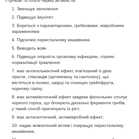
стрічкові та плоскі черви) активністю.
Зменшує запалення
Підвищує імунітет
Бореться з паразитарними, грибковими, мікробними
зараженнями
Підсилює перистальтику кишківника
Виводить жовч
Підвищує опірність організму інфекціям, сприяє
нормалізації травлення.
має антигельмінтний ефект, пов'язаний із дією
гіркоти, глікозидів (артемізину та сантоніну), що
містяться в полині, шкірці та січницях грейпфрута,
чорному горіху;
має антимікотичний ефект завдяки фенольних сполук
чорного горіха, що блокують дихальні ферменти грибів,
у такий спосіб пригнічують їх ріст;
має антисептичний, антимікробний ефект;
надає жовчогінний вплив і покращує перистальтику
кишківника;