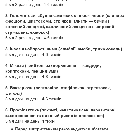
5 мл 2 раз на день, 4-6 тижнів
2.
Гельмінтози, збудниками яких є плоскі черви (клонорх,
фасціоли, шистосоми, стрічкові глисти — бичий і
свинячий ланцюжі, карликовий ланцюжок, широкий
стрічковик, ехінокок)
5 мл 2 раз на день, 4-6 тижнів
3.
Інвазія найпростішими (лямблії, амеби, трихомонади)
5 мл двічі на день, 4-6 тижнів
4.
Мікози (грибкові захворювання — кандиди,
криптококи, пеніциліуми)
5 мл двічі на день, 4-6 тижнів
5. Бактеріози (лептоспіри, стафілокок, стрептокок,
шигела)
5 мл двічі на день, 4-6 тижнів
6.
Профілактика (покриті, невстановлені паразитарні
захворювання та високий ризик їх виникнення)
5 мл двічі на день, 4 тижні
Перед використанням рекомендується збовтати