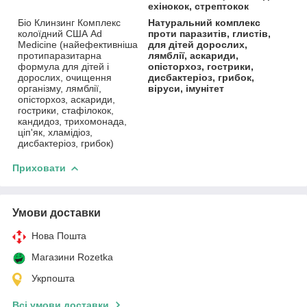
ехінокок, стрептокок
Біо Клинзинг Комплекс
Натуральний комплекс
колоїдний США Ad
проти паразитів, глистів,
Medicine (найефективніша
для дітей дорослих,
протипаразитарна
лямблії, аскариди,
формула для дітей і
опісторхоз, гострики,
дорослих, очищення
дисбактеріоз, грибок,
організму, лямблії,
віруси, імунітет
опісторхоз, аскариди,
гострики, стафілокок,
кандидоз, трихомонада,
ціп'як, хламідіоз,
дисбактеріоз, грибок)
Приховати
Умови доставки
Нова Пошта
Магазини Rozetka
Укрпошта
Всі умови доставки