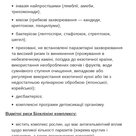
інвазія найпростішими (лямблії, амеби,
трихомонади);
мікози (грибкові захворювання — кандиди,
криптококи, пініциліуми);
бактеріози (лептоспіри, стафілокок, стрептокок,
шегел);
приховані, не встановлені паразитарні захворювання
та високий ризик їх виникнення (прожування в
небезпечному каміні, поїздка до екзотичної країни,
використання необроблених овочів і фруктів, води
сумнівного ступеня очищення, випадкове або
регулярне використання екзотичної кухні або їжі з
недостатньою кулінарною обробкою (японської,
корейської);
дисбактеріоз;
комплексні програми детоксикації організму.
Відмітні риси Біоклінінг комплексу:
містить комплекс рослин, що має антигельмінтний вплив
щодо великої кількості паразитів (зокрема круглих і
стрічкових, а також позакишкових паразитів);