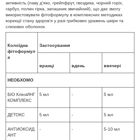
активність (паву д'яко, грейпфрут, гвоздика, чорний горіх,
гарбуз, полин гірка, запашник звичайний), що дає змогу
використовувати фітоформулу в комплексних методиках
корекції стану здоров'я у разі грибкових уражень шкіри та
слизових оболонок.
Колоїдна
Застосування
фітоформул
а
вранці
вдень
ввечері
НЕОБХОМО
БІО КлінзИНГ
5 мл
-
5 мл
КОМПЛЕКС
ДЕТОКС
5 мл
-
5 мл
АНТИОКСИД
-
-
5-10 мл
АНТ