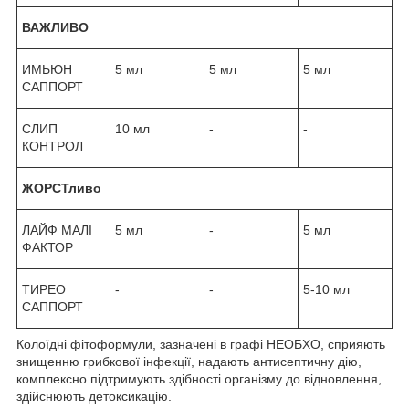
ВАЖЛИВО
ИМЬЮН
5 мл
5 мл
5 мл
САППОРТ
СЛИП
10 мл
-
-
КОНТРОЛ
ЖОРСТливо
ЛАЙФ МАЛІ
5 мл
-
5 мл
ФАКТОР
ТИРЕО
-
-
5-10 мл
САППОРТ
Колоїдні фітоформули, зазначені в графі НЕОБХО, сприяють
знищенню грибкової інфекції, надають антисептичну дію,
комплексно підтримують здібності організму до відновлення,
здійснюють детоксикацію.