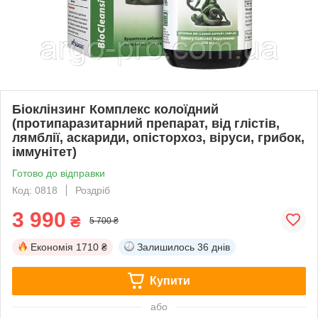
Біоклінзинг Комплекс колоїдний
(протипаразитарний препарат, від глістів,
лямблії, аскариди, опісторхоз, віруси, грибок,
іммунітет)
Готово до відправки
Код: 0818
Роздріб
3 990
₴
5 700 ₴
Економія
1710 ₴
Залишилось
36 днів
Купити
або