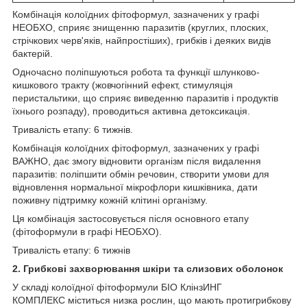
Комбінація колоїдних фітоформул, зазначених у графі
НЕОБХО, сприяє знищенню паразитів (круглих, плоских,
стрічкових черв'яків, найпростіших), грибків і деяких видів
бактерій.
Одночасно поліпшуються робота та функції шлунково-
кишкового тракту (жовчогінний ефект, стимуляція
перистальтики, що сприяє виведенню паразитів і продуктів
їхнього розпаду), проводиться активна детоксикація.
Тривалість етапу: 6 тижнів.
Комбінація колоїдних фітоформул, зазначених у графі
ВАЖНО, дає змогу відновити організм після видалення
паразитів: поліпшити обмін речовин, створити умови для
відновлення нормальної мікрофлори кишківника, дати
поживну підтримку кожній клітині організму.
Ця комбінація застосовується після основного етапу
(фітоформули в графі НЕОБХО).
Тривалість етапу: 6 тижнів
2. Грибкові захворювання шкіри та слизових оболонок
У складі колоїдної фітоформули БІО КлінзИНГ
КОМПЛЕКС міститься низка рослин, що мають протигрибкову