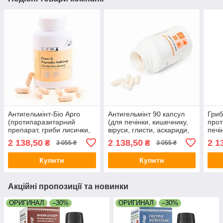
Антигельмінт-Біо Арго
Антигельмінт 90 капсул
Гриб
(протипаразитарний
(для печінки, кишечнику,
прот
препарат, гриби лисички,
віруси, глисти, аскариди,
печі
аскариди, лямблії,
покращує зір, вітамін Д,
гепа
2 138,50
2 138,50
2 1
₴
₴
3 055 ₴
3 055 ₴
інтоксикація, очищення)
група В)
схуд
Купити
Купити
Акційні пропозиції та новинки
ОРИГИНАЛ
–30%
ОРИГИНАЛ
–30%