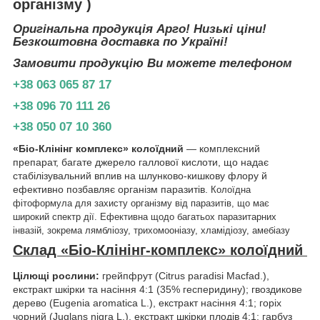
організму )
Оригінальна продукція Арго! Низькі ціни!
Безкоштовна доставка по Україні!
Замовити продукцію Ви можете телефоном
+38 063 065 87 17
+38 096 70 111 26
+38 050 07 10 360
«Біо-Клінінг комплекс» колоїдний
— комплексний
препарат, багате джерело галлової кислоти, що надає
стабілізувальний вплив на шлунково-кишкову флору й
ефективно позбавляє організм паразитів.
Колоїдна
фітоформула для захисту організму від паразитів, що має
широкий спектр дії. Ефективна щодо багатьох паразитарних
інвазій, зокрема лямбліозу, трихомооніазу, хламідіозу, амебіазу
Склад «Біо-Клінінг-комплекс» колоїдний
Цілющі рослини:
грейпфрут (Citrus paradisi Macfad.),
екстракт шкірки та насіння 4:1 (35% гесперидину); гвоздикове
дерево (Eugenia aromatica L.), екстракт насіння 4:1; горіх
чорний (Juglans nigra L.), екстракт шкірки плодів 4:1; гарбуз