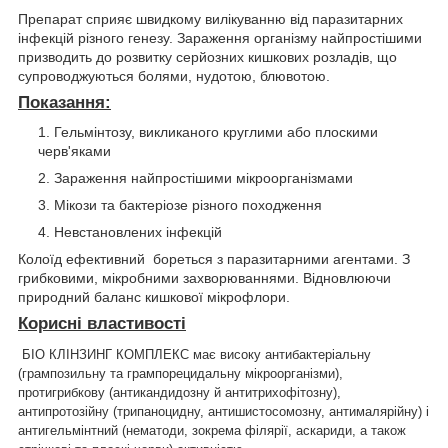
Препарат сприяє швидкому вилікуванню від паразитарних
інфекцій різного генезу. Зараження організму найпростішими
призводить до розвитку серйозних кишкових розладів, що
супроводжуються болями, нудотою, блювотою.
Показання:
Гельмінтозу, викликаного круглими або плоскими
черв'яками
Зараження найпростішими мікроорганізмами
Мікози та бактеріозе різного походження
Невстановлених інфекцій
Колоїд ефективний бореться з паразитарними агентами. З
грибковими, мікробними захворюваннями. Відновлюючи
природний баланс кишкової мікрофлори.
Корисні властивості
БІО КЛІНЗИНГ КОМПЛЕКС має високу антибактеріальну
(грампозильну та грампорецидальну мікроорганізми),
протигрибкову (антикандидозну й антитрихофітозну),
антипротозійну (трипаноцидну, антишистосомозну, антималярійну) і
антигельмінтний (нематоди, зокрема філярії, аскариди, а також