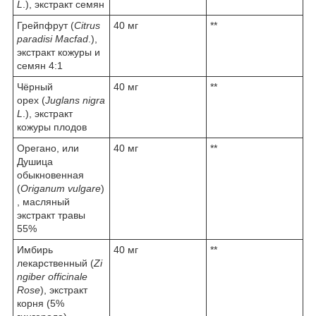
L
.), экстракт семян
Грейпфрут (
Citrus
40 мг
**
paradisi Macfad
.),
экстракт кожуры и
семян 4:1
Чёрный
40 мг
**
орех (
Juglans nigra
L
.), экстракт
кожуры плодов
Орегано, или
40 мг
**
Душица
обыкновенная
(
Origanum vulgare
)
, масляный
экстракт травы
55%
Имбирь
40 мг
**
лекарственный (
Zi
ngiber officinale
Rose
), экстракт
корня (5%