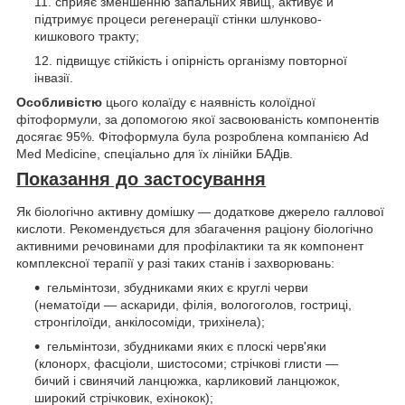
сприяє зменшенню запальних явищ, активує й
підтримує процеси регенерації стінки шлунково-
кишкового тракту;
підвищує стійкість і опірність організму повторної
інвазії.
Особливістю
цього колаїду є наявність колоїдної
фітоформули, за допомогою якої засвоюваність компонентів
досягає 95%. Фітоформула була розроблена компанією Ad
Med Medicine, спеціально для їх лінійки БАДів.
Показання до застосування
Як біологічно активну домішку — додаткове джерело галлової
кислоти. Рекомендується для збагачення раціону біологічно
активними речовинами для профілактики та як компонент
комплексної терапії у разі таких станів і захворювань:
гельмінтози, збудниками яких є круглі черви
(нематоїди — аскариди, філія, вологоголов, гостриці,
стронгілоїди, анкілосоміди, трихінела);
гельмінтози, збудниками яких є плоскі черв'яки
(клонорх, фасціоли, шистосоми; стрічкові глисти —
бичий і свинячий ланцюжка, карликовий ланцюжок,
широкий стрічковик, ехінокок);