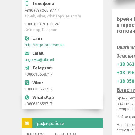
+380 (63) 065-87-17
ЛАЙФ, Viber, WhatsApp, Telegram
Брейн 
атерос
+380 (96) 701-11-26
головн
Київстар, Telegram
http://argo-pro.com.ua
Оригіна
Замовит
argo-vip@ukr.net
+38 063
+38 096
+380630658717
+38 050
Власти
+380630658717
Брейн Бус
в клітини
+380630658717
несприятл
Нейротран
Графік роботи
Наші фахі
період «п
Понеділок
10:00
19:00