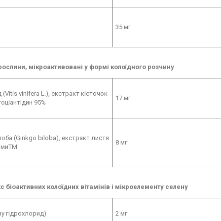
35 мг
рослини, мікроактивовані у формі колоїдного розчину
(Vitis vinifera L.), екстракт кісточок
17 мг
оціантідин 95%
ілоба (Ginkgo biloba), екстракт листя
8 мг
омиTM
с біоактивних колоїдних вітамінів і мікроелементу селену
іну гідрохлорид)
2 мг