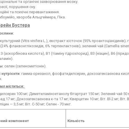
ціональні та органічні захворювання мозку.
есії, порушення сну.
ційні та психічні перевантаження.
боумійо, хвороба Альцгеймера, Піка.
рейн Бустера
ослини:
культурний (Vitis vinifera L.), екстракт кісточок (95% проантоціанідинів);
(24% флаквонглікозидів, 6% терпенлактонів); зелений чай (Camellia sinens
: З (аскорбінова кислота), B1 (тіаміну гідрохлорид), B3 (ніацин), B6 (піри
аламін).
лы
: селен (селенометіонін).
 нутрієнти
: гамма-оризанол, фосфатидилсерин, докозагексаєнова кисло
н.
 мл міститься:
лсерин 100 мг; Диметиламіноетанолу бітартрат 150 мг; Зелений чай 50 мг;
ад 17 мг; Докозагексаєнова к-та 17 мг; Кверцетин 10 мг; Віт. Bl-2 мг; Віт. B3-7
цин — 3,5 мг; Віт. С-50 мг; Селен - 70 мкг.
вний компонент
Кількість