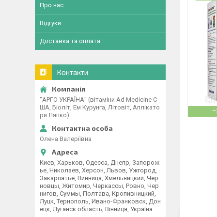
Про нас
Відгуки
Доставка та оплата
Контакти
"АРГО УКРАЇНА" (вітаміни Ad Medicine С
ША, Біоліт, Ем Курунга, Літовіт, Аплікато
–
ри Ляпко)
Олена Валеріївна
Киев, Харьков, Одесса, Днепр, Запорож
ье, Николаев, Херсон, Львов, Ужгород,
Закарпатье, Винница, Хмельницкий, Чер
новцы, Житомир, Черкассы, Ровно, Чер
нигов, Суммы, Полтава, Кропивницкий,
Луцк, Тернополь, Ивано-Франковск, Дон
ецк, Луганск область, Вінниця, Україна