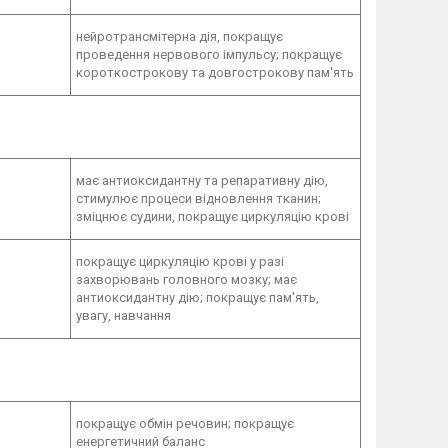
нейротрансмітерна дія, покращує
проведення нервового імпульсу; покращує
короткострокову та довгострокову пам'ять
має антиоксидантну та репаративну дію,
стимулює процеси відновлення тканин;
зміцнює судини, покращує циркуляцію крові
покращує циркуляцію крові у разі
захворювань головного мозку; має
антиоксидантну дію; покращує пам'ять,
увагу, навчання
покращує обмін речовин; покращує
енергетичний баланс