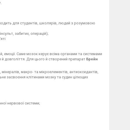
.
дходить для студентів, школярів, людей з розумовою
сульт, забитих, операцій);
яті
ій, емоції. Саме мозок керує всіма органами та системами
я й довголіття. Для цього й створений препарат
Брейн
, мінералів, макро- та мікроелементів, антиоксидантів,
не засвоєння клітинами мозку та судин цілющих
ної нервової системи;