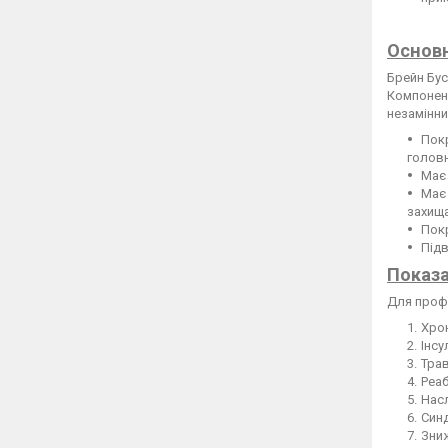
Основн
Брейн Бус
Компонент
незамінни
Покр
головн
Має 
Має 
захища
Покр
Підв
Показа
Для профі
Хрон
Інсу
Трав
Реаб
Насл
Синд
Зниж