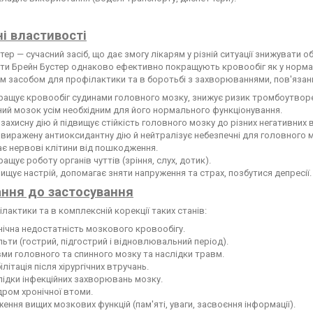
і властивості
тер — сучасний засіб, що дає змогу лікарям у різній ситуації знижувати об
и Брейн Бустер однаково ефективно покращують кровообіг як у нормальні
м засобом для профілактики та в боротьбі з захворюваннями, пов'яза
ащує кровообіг судинами головного мозку, знижує ризик тромбоутворен
ий мозок усім необхідним для його нормального функціонування.
захисну дію й підвищує стійкість головного мозку до різних негативних в
виражену антиоксидантну дію й нейтралізує небезпечні для головного мо
є нервові клітини від пошкодження.
ащує роботу органів чуттів (зріння, слух, дотик).
ищує настрій, допомагає зняти напруження та страх, позбутися депресії.
ння до застосування
лактики та в комплексній корекції таких станів:
ічна недостатність мозкового кровообігу.
льти (гострий, підгострий і відновлювальний період).
ми головного та спинного мозку та наслідки травм.
ілітація після хірургічних втручань.
ідки інфекційних захворювань мозку.
ром хронічної втоми.
ення вищих мозкових функцій (пам'яті, уваги, засвоєння інформації).