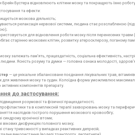
 Брейн Бустера відновлюють клітини мозку та покращують їхню роботу
тосування та ефекти:
ищується мозкова діяльність;
увається релаксація нервової системи, людина стає розслабленою (пі
ою);
ристовується для відновлення роботи мозку після перенесених травм (ін
бігає старінню мозкових клітин, розвитку атеросклерозу, поганому пам'
 мозку залежать пам'ять, працездатність, соціальна ефективність, настр
 людини. Ясність розуму та думки — головна ознака молодості, здоров'
стер
— це унікальне збалансоване поєднання лікувальних трав, вітамінів
х для живлення мозку та судин. Колоїдна форма уможливлює максималь
о активних компонентів препарату.
ння до застосування:
підвищення розумової та фізичної працездатності;
профілактики та в комплексній терапії захворювань мозку та периферич
зняття наслідків гострого порушення мозкового кровообігу;
зі синдрому хронічної втоми;
зі вікових дисфункціях головного мозку;
зі стану тривожності у випадках реактивних депресій;
ладне використання (воделі транспорту, диспетчери).