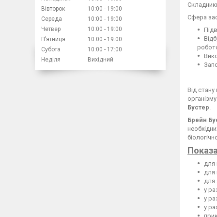
Складники
Вівторок
10:00
19:00
Сфера зас
Середа
10:00
19:00
Четвер
10:00
19:00
Підв
Відб
Пʼятниця
10:00
19:00
робот
Субота
10:00
17:00
Вико
Неділя
Вихідний
Запо
Від стану
організму
Бустер
.
Брейн Бу
необхідни
біологічн
Показа
для 
для 
для 
у ра
у ра
у ра
прик