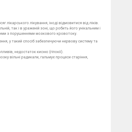
сяг лікарського лікування, іноді відмовитися від ліків.
й, так і в ураженій зоні, що робить його унікальним і
ними з порушеннями мозкового кровотоку.
ня, у такий спосіб забезпечуючи нервову систему та
пливів, недостаток кисню (гіпокії).
зку вільні радикали, гальмує процеси старіння,