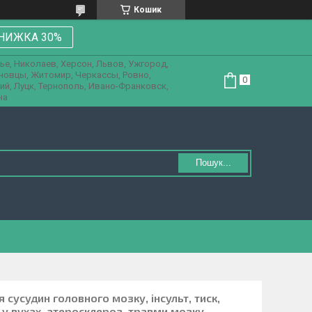
Кошик
НИЖКА 30%
ье, Николаев, Херсон, Львов, Ужгород,
рновцы, Житомир, Черкассы, Ровно,
ий, Луцк, Тернополь, Ивано-Франковск,
на
Пошук...
 сусудин головного мозку, інсульт, тиск,
 у вухах, атеросклероз, травми мозку