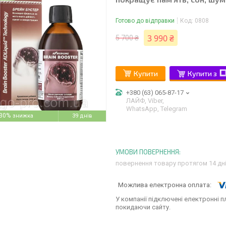
Готово до відправки
Код:
0808
3 990 ₴
5 700 ₴
Купити
Купити з
+380 (63) 065-87-17
ЛАЙФ, Viber,
WhatsApp, Telegram
30%
39 днів
повернення товару протягом 14 дн
У компанії підключені електронні п
покидаючи сайту.