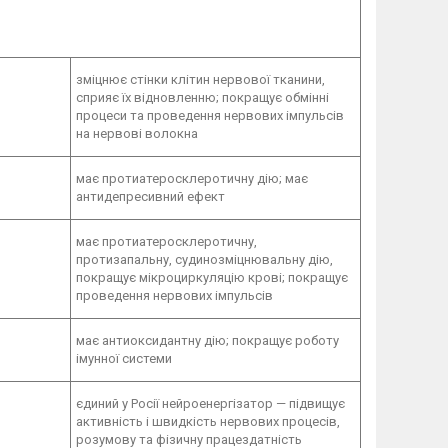
зміцнює стінки клітин нервової тканини,
сприяє їх відновленню; покращує обмінні
процеси та проведення нервових імпульсів
на нервові волокна
має протиатеросклеротичну дію; має
антидепресивний ефект
має протиатеросклеротичну,
протизапальну, судинозміцнювальну дію,
покращує мікроциркуляцію крові; покращує
проведення нервових імпульсів
має антиоксидантну дію; покращує роботу
імунної системи
єдиний у Росії нейроенергізатор — підвищує
активність і швидкість нервових процесів,
розумову та фізичну працездатність