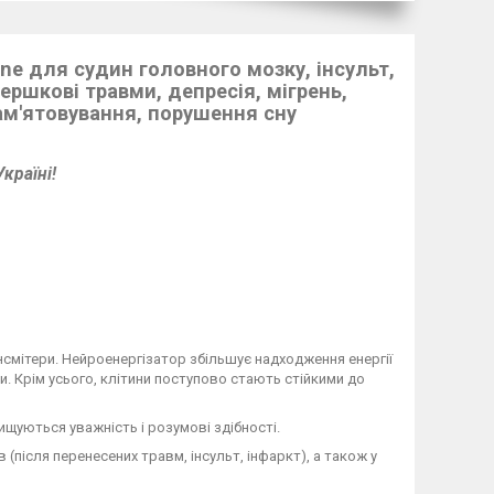
ne для судин головного мозку, інсульт,
вершкові травми, депресія, мігрень,
пам'ятовування, порушення сну
країні!
нсмітери. Нейроенергізатор збільшує надходження енергії
и. Крім усього, клітини поступово стають стійкими до
щуються уважність і розумові здібності.
(після перенесених травм, інсульт, інфаркт), а також у