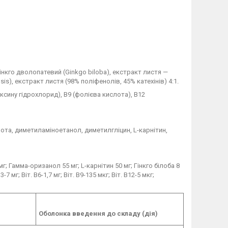
 гінкго дволопатевий (Ginkgo biloba), екстракт листя —
is), екстракт листя (98% поліфенолів, 45% катехінів) 4:1.
доксину гідрохлорид), B9 (фолієва кислота), B12
та, диметиламіноетанол, диметилгліцин, L-карнітин,
 Гамма-оризанол 55 мг; L-карнітин 50 мг; Гінкго білоба 8
 мг; Віт. B6-1,7 мг; Віт. B9-135 мкг; Віт. B12-5 мкг;
Оболонка введення до складу (дія)