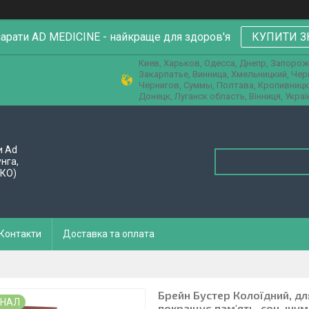
парати AD MEDICINE - найкраще для здоров'я
КУПИТИ З
Киев, Харьков, Одесса, Днепр, Запорож
Закарпатье, Винница, Хмельницкий, Че
Чернигов, Суммы, Полтава, Кропивницк
Донецк, Луганск область, Вінниця, Украї
и Ad
унга,
ПКО)
Контакти
Доставка та оплата
Брейн Бустер Колоїдний, для
ИНАЛ
покращує пам'ять, сон, шум