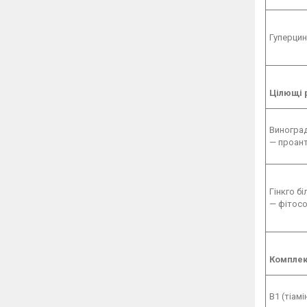
Гуперцин
Цілющі 
Виноград 
— проант
Гінкго б
— фітос
Комплек
В1 (тіам