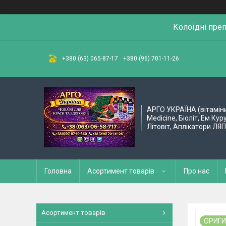
Колоїдні пре
+380 (63) 065-87-17
+380 (96) 701-11-26
АРГО УКРАЇНА (вітамін
Medicine, Біоліт, Ем Кур
Літовіт, Аплікатори ЛЯ
Головна
Асортимент товарів
Про нас
Асортимент товарів
ОРИГ