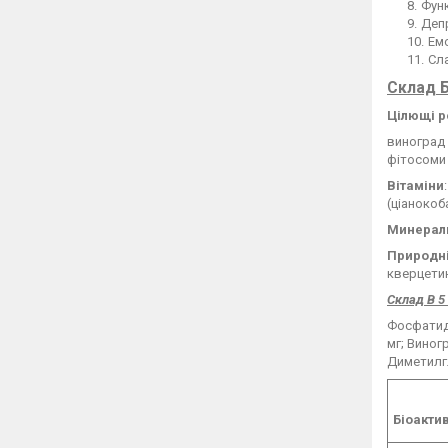
Функ
Депр
Емо
Сла
Склад Б
Цілющі р
виноград 
фітосоми 
Вітаміни
(ціанокоб
Минера
Природні
кверцети
Склад В 5
Фосфатиди
мг; Виногр
Диметилглі
Біоакти