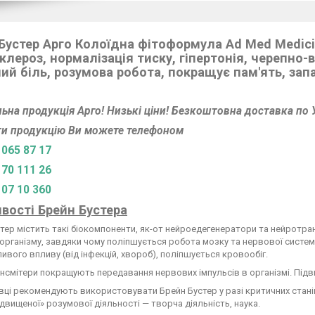
Бустер Арго Колоїдна фітоформула Ad Med Medici
клероз, нормалізація тиску, гіпертонія, черепно-
ий біль, розумова робота, покращує пам'ять, за
льна продукція Арго! Низькі ціни! Безкоштовна доставка по У
и продукцію Ви можете телефоном
 065 87 17
 70 111 26
 07 10 360
вості Брейн Бустера
тер містить такі біокомпоненти, як-от нейроедегенератори та нейротра
 організму, завдяки чому поліпшується робота мозку та нервової систем
ивого впливу (від інфекцій, хвороб), поліпшується кровообіг.
смітери покращують передавання нервових імпульсів в організмі. Підви
вці рекомендують використовувати Брейн Бустер у разі критичних станів 
ідвищеної» розумової діяльності — творча діяльність, наука.