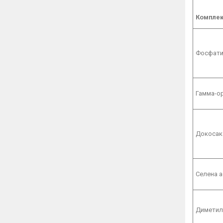
Комплек
Фосфати
Гамма-о
Докосак
Селена а
Диметил