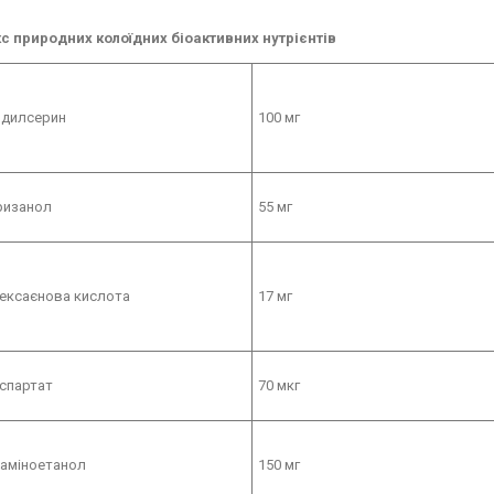
с природних колоїдних біоактивних нутрієнтів
дилсерин
100 мг
ризанол
55 мг
ексаєнова кислота
17 мг
спартат
70 мкг
аміноетанол
150 мг