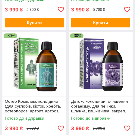
покращує травлення)
фізичне, розумове
навантаження)
3 990
3 990
₴
₴
5 700 ₴
5 700 ₴
Купити
Купити
–30%
–30%
Остео Комплекс колоїдний
Детокс колоїдний, очищення
(для суглобів, кісток, хребта,
організму, для печінки,
остеопороз, артрит, артроз,
шлунка, кишківника, закреп,
остеоартроз, мієліт, перелом,
алергія, дерматит, гастрит,
Готово до відправки
Готово до відправки
грижі)
дисбактеріоз, схуднення
3 990
3 990
₴
₴
5 700 ₴
5 700 ₴