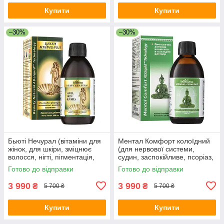
Купити
Купити
–30%
–30%
Бьюті Нечурал (вітаміни для
Ментал Комфорт колоїдний
жінок, для шкіри, зміцнює
(для нервової системи,
волосся, нігті, пігментація,
судин, заспокійливе, псоріаз,
зморшки, омолодження)
нормалізує сон, пам'ять,
Готово до відправки
Готово до відправки
концентрація уваги, стрес)
3 990
3 990
₴
₴
5 700 ₴
5 700 ₴
Купити
Купити