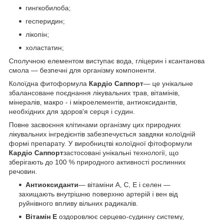
гингкобилоба;
гесперидин;
лікопін;
холастатин;
Сполучною елементом виступає вода, гліцерин і ксантанова
смола — безпечні для організму компоненти.
Колоїдна фитоформула
Кардіо Саппорт
— це унікальне
збалансоване поєднання лікувальних трав, вітамінів,
мінералів, макро - і мікроелементів, антиоксидантів,
необхідних для здоров'я серця і судин.
Повне засвоєння клітинами організму цих природних
лікувальних інгредієнтів забезпечується завдяки колоїдній
формі препарату. У виробництві колоїдної фітоформули
Кардіо Саппорт
застосовані унікальні технології, що
зберігають до 100 % природного активності рослинних
речовин.
Антиоксиданти
— вітаміни А, С, Е і селен —
захищають внутрішню поверхню артерій і вен від
руйнівного впливу вільних радикалів.
Вітамін Е
оздоровлює серцево-судинну систему,