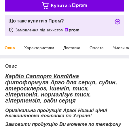
Купити з
Що таке купити з Пром?
Замовлення під захистом
Опис
Характеристики
Доставка
Оплата
Умови п
Опис
Кардіо Саппорт Колоїдна
фитоформула Арго для серця, судин,
атеросклероз, ішемія, тиск,
гіпертонія, нормалізує тиск,
гіпертензія, вади серця
Оригінальна продукція Арго! Низькі ціни!
Безкоштовна доставка по Україні!
Замовити продукцію Ви можете по телефону