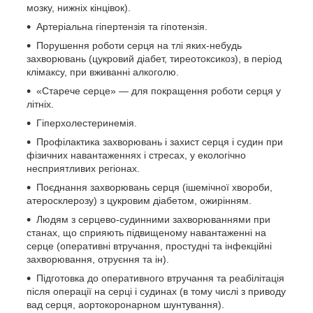
мозку, нижніх кінцівок).
Артеріальна гіпертензія та гіпотензія.
Порушення роботи серця на тлі яких-небудь
захворювань (цукровий діабет, тиреотоксикоз), в період
клімаксу, при вживанні алкоголю.
«Старече серце» — для покращення роботи серця у
літніх.
Гіперхолестеринемія.
Профілактика захворювань і захист серця і судин при
фізичних навантаженнях і стресах, у екологічно
несприятливих регіонах.
Поєднання захворювань серця (ішемічної хвороби,
атеросклерозу) з цукровим діабетом, ожирінням.
Людям з серцево-судинними захворюваннями при
станах, що сприяють підвищеному навантаженні на
серце (оперативні втручання, простудні та інфекційні
захворювання, отруєння та ін).
Підготовка до оперативного втручання та реабілітація
після операції на серці і судинах (в тому числі з приводу
вад серця, аортокоронарном шунтування).