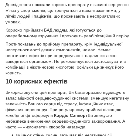
Дослідження показали користь препарату в захисті серцевого
м'яза у спортсменів, що тренуються з навантаженнями, у
літніх людей і пацієнтів, що проживають в несприятливих
умовах.
Корисно приймати БАД людям, які готуються до
операбельному втручання і проходить реабілітаційний період.
Протипоказань до прийому препарату, крім індивідуальної
непереносимості деяких компонентів, немає. Немає
негативних ефектів при передозуванні: надлишки легко
виводяться організмом. Не рекомендується застосовувати в
комбінації з нікотиновою кислотою, оскільки це знижує його
користь.
10 корисних ефектів
Використовуючи цей препарат, Ви багаторазово підвищуєте
запас міцності серцево-судинної системи, зменшує негативну
залежність Вашого серця від стресу, інфекційних атак,
фізичних перенапруг. При регулярному прийомі цілющою
колоїдної фітоформули
Кардіо Саппорт
Ви знижуєте
небезпека виникнення серцево-судинного захворювання. А
часто — «изгоняете» хвороба назавжди.
зміцнює стінки судин, захищає від негативної дії