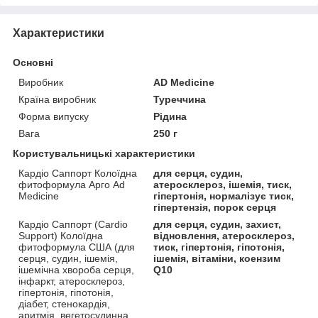
Характеристики
Основні
Виробник
AD Medicine
Країна виробник
Туреччина
Форма випуску
Рідина
Вага
250 г
Користувальницькі характеристики
Кардіо Саппорт Колоїдна
для серця, судин,
фитоформула Арго Ad
атеросклероз, ішемія, тиск,
Medicine
гіпертонія, нормалізує тиск,
гіпертензія, порок серця
Кардіо Саппорт (Cardio
для серця, судин, захист,
Support) Колоїдна
відновлення, атеросклероз,
фитоформула США (для
тиск, гіпертонія, гіпотонія,
серця, судин, ішемія,
ішемія, вітаміни, коензим
ішемічна хвороба серця,
Q10
інфаркт, атеросклероз,
гіпертонія, гіпотонія,
діабет, стенокардія,
аритмія, вегетосудинна