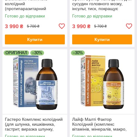
колоїдний
сусудин головного мозку,
(протипаразитарний
інсульт, тиск, покращує
препарат, від глістів, лямблії,
пам'ять, сон, шум у вухах,
Готово до відправки
Готово до відправки
аскариди, опісторхоз, віруси,
атеросклероз, травми мозку
грибок, іммунітет)
3 990
3 990
₴
₴
5 700 ₴
5 700 ₴
Купити
Купити
ОРИГИНАЛ
–30%
–30%
Гастеро Комплекс колоїдний
Лайф Малті Фактор
(для шлунка, кишківника,
Колоїдний (комплекс
гастрит, виразка шлунку,
вітамінів, мінералів, макро,
закреп, хелікобактер,
мікроелементів, імунітет,
Готово до відправки
Готово до відправки