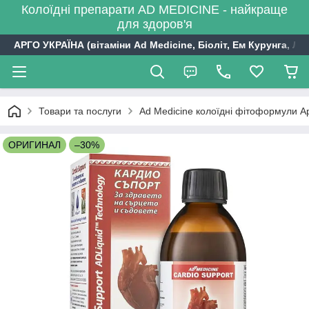
Колоїдні препарати AD MEDICINE - найкраще
для здоров'я
АРГО УКРАЇНА (вітаміни Ad Medicine, Біоліт, Ем Курунга, Лі
Товари та послуги
Ad Medicine колоїдні фітоформули А
ОРИГИНАЛ
–30%