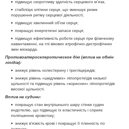
підвищує скоротливу здатність серцевого м'яза;
стабілізує клітини серця, що зменшує ризик
порушення ритму серцевої діяльності;
підвищує хвилинний об'єм серця;
покращує енергетичні запаси серця;
підвищує ефективність роботи серця при фізичному
навантаженні, на тлі вікових атрофічно-дистрофічних
змін міокарда.
Противоатеросклеротическое дію (вплив на обмін
ліпідів):
знижує рівень холестерину і тригліцеридів;
знижує рівень «шкідливих» ліпопротеїдів низької
щільності та підвищує рівень «корисних» ліпопротеїдів
високої щільності.
Вплив на судини:
покращує стан внутрішнього шару стінки судин
ендотелію, що підвищує їх еластичність і сприяє
поліпшенню кровотоку;
знижує в'язкість крові і покращує її плинність по
судинах;