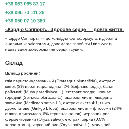
+38 063 065 87 17
+38 096 70 111 26
+38 050 07 10 360
«Кардіо Саппорт». Здорове серце — довге життя.
«Кардіо Саппорт» — це колоїдна фитоформула, підібрана
лікарями-кардіологами, допомагає запобігти і вилікувати
навіть важкі захворювання серця і судин.
Склад
Цілющі рослини:
глід перистонадрезанный (Crataegus pinnatifida), екстракт
квіток (9% проантоцианидина, 2% біофлавоноїдів); банан
райський (Musa paradisiaca L.), екстракт плода; шпинат
городній (Spinacia oleracea L.), екстракт листя; люцерна
звичайна (Medicago sativa L.), екстракт листя 4:1; гінкго
дволопатеве (Ginkgo biloba), екстракт листя – фітосоми (24%
флавонгликозидов, 6% терпенлактонов); червоний рис
ферментований (Oryza sativa), екстракт зерна (0,5%
холастатина); червоний рис (Oryza sativa L.), масляний