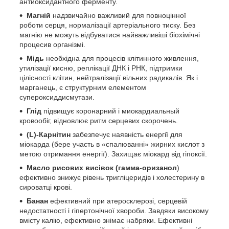
антиоксидантного ферменту.
Магній
надзвичайно важливий для повноцінної
роботи серця, нормалізації артеріального тиску. Без
магнію не можуть відбуватися найважливіші біохімічні
процесив організмі.
Мідь
необхідна для процесів клітинного живлення,
утилізації кисню, реплікації ДНК і РНК, підтримки
цілісності клітин, нейтралізації вільних радикалів. Як і
марганець, є структурним елементом
супероксиддисмутази.
Глід
підвищує коронарний і миокардиальный
кровообіг, відновлює ритм серцевих скорочень.
(L)-Карнітин
забезпечує наявність енергії для
міокарда (бере участь в «спалюванні» жирних кислот з
метою отримання енергії). Захищає міокард від гіпоксії.
Масло рисових висівок (гамма-оризанол
)
ефективно знижує рівень тригліцеридів і холестерину в
сироватці крові.
Банан
ефективний при атеросклерозі, серцевій
недостатності і гіпертонічної хвороби. Завдяки високому
вмісту калію, ефективно знімає набряки. Ефективні