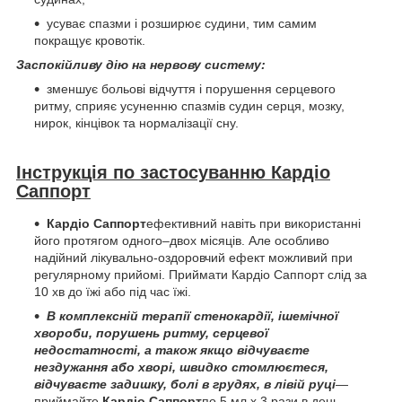
усуває спазми і розширює судини, тим самим
покращує кровотік.
Заспокійливу дію на нервову систему:
зменшує больові відчуття і порушення серцевого
ритму, сприяє усуненню спазмів судин серця, мозку,
нирок, кінцівок та нормалізації сну.
Інструкція по застосуванню Кардіо
Саппорт
Кардіо Саппорт
ефективний навіть при використанні
його протягом одного–двох місяців. Але особливо
надійний лікувально-оздоровчий ефект можливий при
регулярному прийомі. Приймати Кардіо Саппорт слід за
10 хв до їжі або під час їжі.
В комплексній терапії стенокардії, ішемічної
хвороби, порушень ритму, серцевої
недостатності, а також якщо відчуваєте
нездужання або хворі, швидко стомлюєтеся,
відчуваєте задишку, болі в грудях, в лівій руці
—
приймайте
Кардіо Саппорт
по 5 мл х 3 рази в день