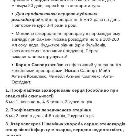
мінімум 30 днів; через 5 днів повторити курс.
Для профілактики серцево-судинних
розладів
приймайте препарат по 5 мл 2 рази на день.
Повторюйте курс 3-4 рази в році.
Можливе використання препарату в нерозведеному
вигляді; при бажанні можна розводити його в 100-200
мл соку, води, будь-якої рідини (крім бульйонів,
крохмалистих і молочних продуктів). Перед
використанням струшувати!
Кардіо Саппорт
особливо ефективний у поєднанні з
колоїдними препаратами: Имьюн Саппорт, Мейл
Активні Комплекс, Фимейл Активні Комплекс, Анти-
Оксидант.
1. Профілактика захворювань серця (особливо при
спадковій схильності)
5 мл 1 раз в день, 4-6 тижнів, 2 курси на рік
2. Профілактика передчасного старіння
5 мл 2 рази в день, 4-6 тижнів, 2 курси на рік
3. Атеросклероз і ішемічна хвороба серця: стенокардія,
стану після інфаркту міокарда, серцева недостатність,
аритмії