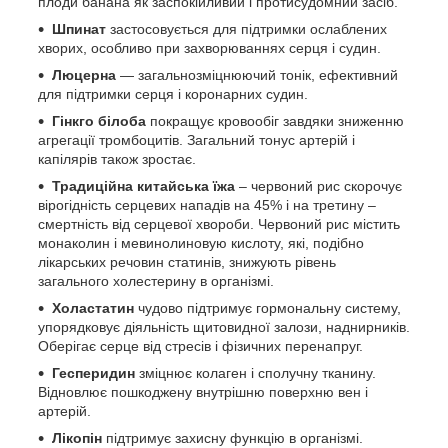
плоди банана як заспокійливий і протисудомний засіб.
Шпинат
застосовується для підтримки ослаблених
хворих, особливо при захворюваннях серця і судин.
Люцерна
— загальнозміцнюючий тонік, ефективний
для підтримки серця і коронарних судин.
Гінкго білоба
покращує кровообіг завдяки зниженню
агрегації тромбоцитів. Загальний тонус артерій і
капілярів також зростає.
Традиційна китайська їжа
– червоний рис скорочує
вірогідність серцевих нападів на 45% і на третину –
смертність від серцевої хвороби. Червоний рис містить
монаколин і мевинолиновую кислоту, які, подібно
лікарських речовин статинів, знижують рівень
загального холестерину в організмі.
Холастатин
чудово підтримує гормональну систему,
упорядковує діяльність щитовидної залози, наднирників.
Оберігає серце від стресів і фізичних перенапруг.
Гесперидин
зміцнює колаген і сполучну тканину.
Відновлює пошкоджену внутрішню поверхню вен і
артерій.
Лікопін
підтримує захисну функцію в організмі.