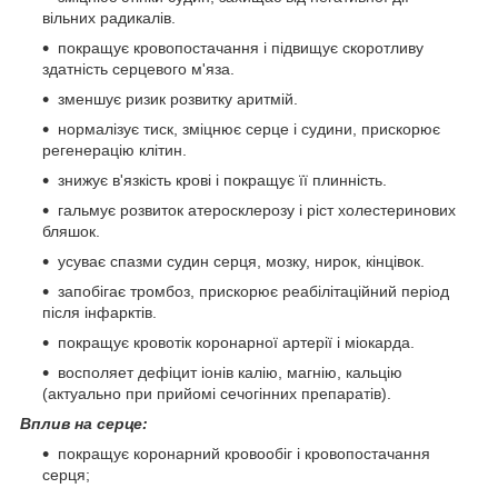
вільних радикалів.
покращує кровопостачання і підвищує скоротливу
здатність серцевого м'яза.
зменшує ризик розвитку аритмій.
нормалізує тиск, зміцнює серце і судини, прискорює
регенерацію клітин.
знижує в'язкість крові і покращує її плинність.
гальмує розвиток атеросклерозу і ріст холестеринових
бляшок.
усуває спазми судин серця, мозку, нирок, кінцівок.
запобігає тромбоз, прискорює реабілітаційний період
після інфарктів.
покращує кровотік коронарної артерії і міокарда.
восполяет дефіцит іонів калію, магнію, кальцію
(актуально при прийомі сечогінних препаратів).
Вплив на серце:
покращує коронарний кровообіг і кровопостачання
серця;