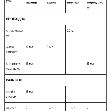
ула
вранці
вдень
ввечері
перед
сно
м
НЕОБХІДНО
-
-
10 мл
-
АНТИОКСИДА
НТ
5 мл
5 мл
-
-
КАРДІО
САППОРТ
5 мл
-
-
5 мл
АНГІ ОМЕГА
КОМПЛЕКС
ВАЖЛИВО
5 мл
-
-
-
БРЕЙН
БУСТЕР
-
5 мл
10 мл
-
МЕНТАЛ