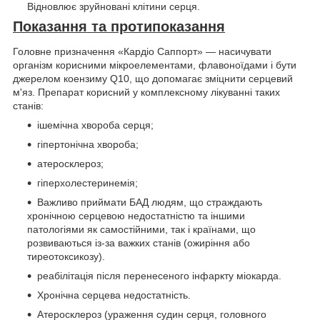
Відновлює зруйновані клітини серця.
Показання та протипоказання
Головне призначення «Кардіо Саппорт» — насичувати
організм корисними мікроелементами, флавоноїдами і бути
джерелом коензиму Q10, що допомагає зміцнити серцевий
м'яз. Препарат корисний у комплексному лікуванні таких
станів:
ішемічна хвороба серця;
гіпертонічна хвороба;
атеросклероз;
гіперхолестеринемія;
Важливо приймати БАД людям, що страждають
хронічною серцевою недостатністю та іншими
патологіями як самостійними, так і країнами, що
розвиваються із-за важких станів (ожиріння або
тиреотоксикозу).
реабілітація після перенесеного інфаркту міокарда.
Хронічна серцева недостатність.
Атеросклероз (ураження судин серця, головного