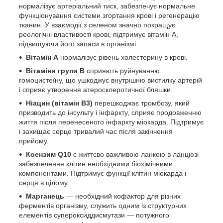
нормалізує артеріальний тиск, забезпечує нормальне
функціонування системи згортання крові і регенерацію
тканин. У взаємодії з селеном значно покращує
реологічні властивості крові, підтримує вітамін А,
підвищуючи його запаси в організмі.
Вітамін А
нормалізує рівень холестерину в крові.
Вітаміни групи В
сприяють руйнуванню
гомоцистеїну, що ушкоджує внутрішню вистилку артерій
і сприяє утворення атеросклеротичної бляшки.
Ніацин (вітамін В3)
перешкоджає тромбозу, який
призводить до інсульту і інфаркту, сприяє продовженню
життя після перенесеного інфаркту міокарда. Підтримує
і захищає серце тривалий час після закінчення
прийому.
Коензим Q10
є життєво важливою ланкою в ланцюзі
забезпечення клітин необхідними біохімічними
компонентами. Підтримує функції клітин міокарда і
серця в цілому.
Марганець
— необхідний кофактор для різних
ферментів організму, служить одним із структурних
елементів супероксиддисмутази — потужного