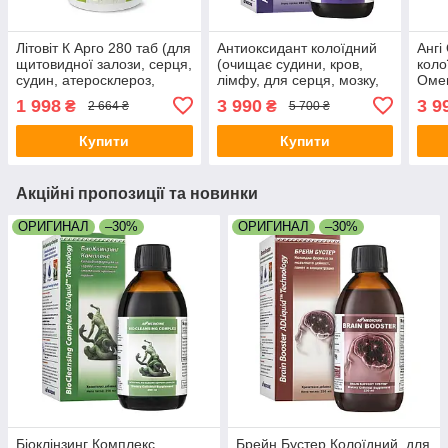
Літовіт К Арго 280 таб (для
Антиоксидант колоїдний
Ангі
щитовидної залози, серця,
(очищає судини, кров,
коло
судин, атеросклероз,
лімфу, для серця, мозку,
Омег
ішемія, тиск, містить йод)
онкологія, інсульт, інфаркт,
холе
1 998
3 990
3 9
₴
₴
2 664 ₴
5 700 ₴
тиск, гіпертонія, аллергія)
атер
гіпе
Купити
Купити
Акційні пропозиції та новинки
ОРИГИНАЛ
–30%
ОРИГИНАЛ
–30%
Біоклінзинг Комплекс
Брейн Бустер Колоїдний, для