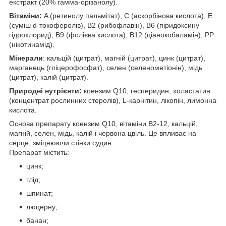
екстракт (20% гамма-орізанолу).
Вітаміни:
A (ретинолу пальмітат), С (аскорбінова кислота), E
(суміш d-токоферолів), B2 (рибофлавін), В6 (піридоксину
гідрохлорид), В9 (фолієва кислота), В12 (ціанокобаламін), РР
(нікотинамід).
Мінерали
: кальцій (цитрат), магній (цитрат), цинк (цитрат),
марганець (гліцерофосфат), селен (селенометіонін), мідь
(цитрат), калій (цитрат).
Природні нутрієнти:
коензим Q10, гесперидин, холастатин
(концентрат рослинних стеролів), L-карнітин, лікопін, лимонна
кислота.
Основа препарату коензим Q10, вітаміни В2-12, кальцій,
магній, селен, мідь, калій і червона цвіль. Це впливає на
серце, зміцнюючи стінки судин.
Препарат містить:
цинк;
глід;
шпинат;
люцерну;
банан;