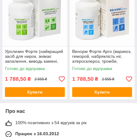
Уролизин Форте (найкращий
Венорм Форте Арго (варикоз,
засіб для нирок, знімає
геморой, набряклість ніг,
запалення, виводь камені,
атеросклероз, тромби,
пісок, жовчогінний)
гіпотиреоз, гіпертонія, тиск)
Готово до відправки
Готово до відправки
1 788,50
1 788,50
₴
₴
2 555 ₴
2 555 ₴
Купити
Купити
Про нас
100% позитивних з 54 відгуків за рік
Працює з 16.03.2012