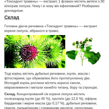
«Токсидонт травень» — екстракт, 1 флакон містить витяги з 30
кілограм лопуха. Чому і в чому він ефективний? Розберемо
докладніше.
Склад
Головне діюча речовина «Токсидонт травень» — екстракт
кореня лопуха, зібраного в травні.
Тоді корінь містить дубильні речовини, інулін, масла і
фітостерини, що обумовлює його протипухлинну дію.
Молодий корінь рослини містить корисні смоли,
мікроелементи і метали начебто титану, бору та стронцію.
Склад.
Концентрований сік кореня лопуха містить
полісахарид інулін (до 45 %), протеїн (до 12,5 %), ефірна
барданове і жирне масла (до 0,17 %), дубильні речовини,
гіркоти, пальмітинову і стеаринову кислоти, ситостерин,