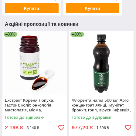
Купити
Купити
Акційні пропозиції та новинки
–30%
–30%
Екстракт Кореня Лопуха,
Флорента напій 500 мл Арго
гастрит, коліт, онкологія,
концентрат ялиці, імунітет,
мастопатія, міома,
бронхіт, грип, віруси,інфекція,
фіброміома, отруєння,
для дітей, дорослих
Готово до відправки
Готово до відправки
алергія, очищення
2 198
977,20
₴
₴
3 140 ₴
1 396 ₴