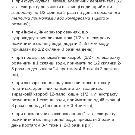
при фурункульозі, екземі, алергічних дерматитах (1/2
ч. л. екстракту розчинити в склянці води; приймати
всередину
по 1/2 склянки 3 рази на день
в поєднанні з
теплими примочками або компресами
з цього ж
розчину);
при інфекційних захворюваннях, що
супроводжуються лихоманкою (1/2 ч. л. екстракту
розчинити в склянці води, додати 2–3ложки меду,
приймати по 1/2 склянки 3 рази на день);
при подагрі, сечокам'яній хворобі (1/2 ч. л. екстракту
розчинити в 1 склянці води, приймати по 1/2 склянки 2-
3 рази на день після їжі протягом 4-8 тижнів 2 рази на
рік);
при захворюваннях шлунково-кишкового тракту –
гепатитах, хронічних панкреатитах, гастритах,
виразковій хворобі 12-палої кишки (1/2 ч. л. екстракту
розчинити в 1 склянці води, приймати по одній склянці
3 рази в день до їжі протягом 3-4 тижнів);
при онкологічних захворюваннях (1 ч. л. екстракту
розчинити в склянці теплої води, приймати 3 рази в
день протягом 3-4 тижнів, 2-3 рази в рік).