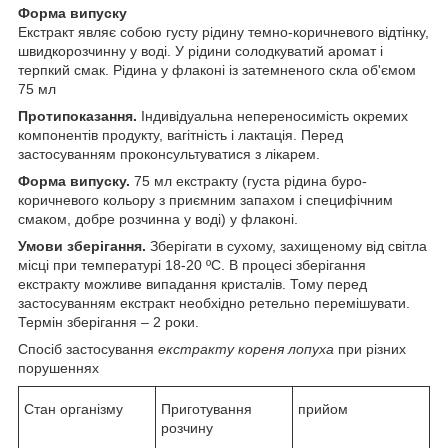
Форма випуску
Екстракт являє собою густу рідину темно-коричневого відтінку,
швидкорозчинну у воді. У рідини солодкуватий аромат і
терпкий смак. Рідина у флаконі із затемненого скла об'ємом
75 мл
Протипоказання.
Індивідуальна непереносимість окремих
компонентів продукту, вагітність і лактація. Перед
застосуванням проконсультуватися з лікарем.
Форма випуску.
75 мл екстракту (густа рідина буро-
коричневого кольору з приємним запахом і специфічним
смаком, добре розчинна у воді) у флаконі.
Умови зберігання.
Зберігати в сухому, захищеному від світла
місці при температурі 18-20 ºС. В процесі зберігання
екстракту можливе випадання кристалів. Тому перед
застосуванням екстракт необхідно ретельно перемішувати.
Термін зберігання – 2 роки.
Спосіб застосування
екстракту кореня лопуха
при різних
порушеннях
Стан організму
Приготування
прийом
розчину