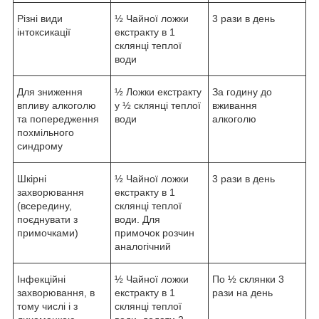
Різні види
½ Чайної ложки
3 рази в день
інтоксикації
екстракту в 1
склянці теплої
води
Для зниження
½ Ложки екстракту
За годину до
впливу алкоголю
у ½ склянці теплої
вживання
та попередження
води
алкоголю
похмільного
синдрому
Шкірні
½ Чайної ложки
3 рази в день
захворювання
екстракту в 1
(всередину,
склянці теплої
поєднувати з
води. Для
примочками)
примочок розчин
аналогічний
Інфекційні
½ Чайної ложки
По ½ склянки 3
захворювання, в
екстракту в 1
рази на день
тому числі і з
склянці теплої