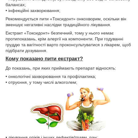
балансах;
• інфекційні захворювання;
Рекомендується пити «Токсидонт» онкохворим, оскільки він
зменшує негативні наслідки традиційного лікування.
Екстракт «Токсидонт» безпечний, тому у нього немає
протипоказань, крім алергії на компоненти. При годуванні
груддю та вагітності варто проконсультуватися з лікарем, щоб
підібрати дозування.
Кому показано пити екстракт?
До показань, при яких приймають препарат відносять:
• онкологічні захворювання та профілактика;
• отруєння, у тому числі алкоголем;
• лікування опіків і інших дефектів/травм, ран;