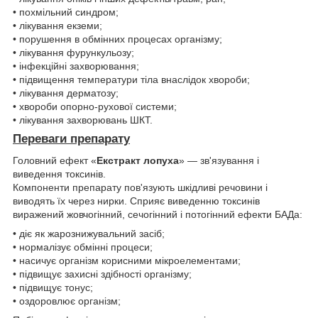
• похмільний синдром;
• лікування екземи;
• порушення в обмінних процесах організму;
• лікування фурункульозу;
• інфекційні захворювання;
• підвищення температури тіла внаслідок хвороби;
• лікування дерматозу;
• хвороби опорно-рухової системи;
• лікування захворювань ШКТ.
Переваги препарату
Головний ефект «
Екстракт лопуха
» — зв'язування і
виведення токсинів.
Компоненти препарату пов'язують шкідливі речовини і
виводять їх через нирки. Сприяє виведенню токсинів
виражений жовчогінний, сечогінний і потогінний ефекти БАДа:
• діє як жарознижувальний засіб;
• нормалізує обмінні процеси;
• насичує організм корисними мікроелементами;
• підвищує захисні здібності організму;
• підвищує тонус;
• оздоровлює організм;