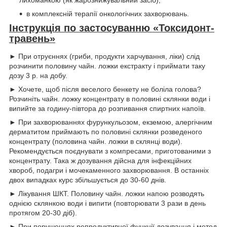
в комплексній терапії онкологічних захворювань.
Інструкція по застосуванню «Токсидонт-
травень»
► При отруєннях (гриби, продукти харчування, ліки) слід
розчинити половину чайн. ложки екстракту і приймати таку
дозу 3 р. на добу.
► Хочете, щоб після веселого бенкету не боліла голова?
Розчиніть чайн. ложку концентрату в половині склянки води і
випийте за годину-півтора до розпивання спиртних напоїв.
► При захворюваннях фурункульозом, екземою, алергічним
дерматитом приймають по половині склянки розведеного
концентрату (половина чайн. ложки в склянці води).
Рекомендується поєднувати з компресами, приготованими з
концентрату. Така ж дозування дійсна для інфекційних
хвороб, подагри і мочекаменного захворювання. В останніх
двох випадках курс збільшується до 30-60 днів.
► Лікування ШКТ. Половину чайн. ложки напою розводять
однією склянкою води і випити (повторювати 3 рази в день
протягом 20-30 діб).
► При порушеннях репродуктивної функції дозування і метод