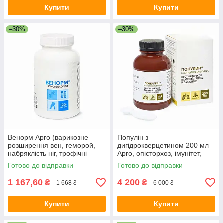
Купити
Купити
–30%
–30%
Венорм Арго (варикозне
Популін з
розширення вен, геморой,
дигідрокверцетином 200 мл
набряклість ніг, трофічні
Арго, опісторхоз, імунітет,
виразки, атеросклероз,
протипаразитарне,
Готово до відправки
Готово до відправки
видалення вен)
жовчогінне, алергія
1 167,60
4 200
₴
₴
1 668 ₴
6 000 ₴
Купити
Купити