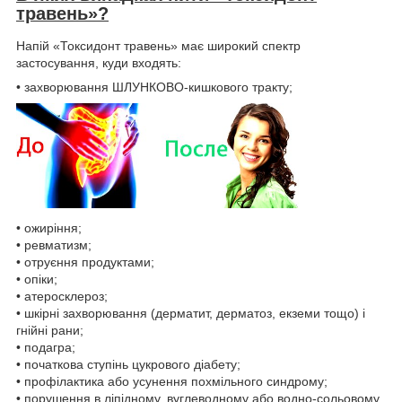
травень»?
Напій «Токсидонт травень» має широкий спектр
застосування, куди входять:
• захворювання ШЛУНКОВО-кишкового тракту;
• ожиріння;
• ревматизм;
• отруєння продуктами;
• опіки;
• атеросклероз;
• шкірні захворювання (дерматит, дерматоз, екземи тощо) і
гнійні рани;
• подагра;
• початкова ступінь цукрового діабету;
• профілактика або усунення похмільного синдрому;
• порушення в ліпідному, вуглеводному або водно-сольовому