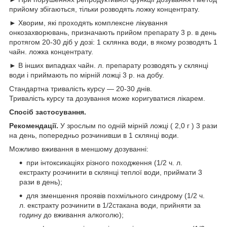
прийому збігаються, тільки розводять ложку концентрату.
► Хворим, які проходять комплексне лікування
онкозахворювань, призначають прийом препарату 3 р. в день
протягом 20-30 діб у дозі: 1 склянка води, в якому розводять 1
чайн. ложка концентрату.
► В інших випадках чайн. л. препарату розводять у склянці
води і приймають по мірній ложці 3 р. на добу.
Стандартна тривалість курсу — 20-30 днів.
Тривалість курсу та дозування може коригуватися лікарем.
Спосіб застосування.
Рекомендації.
У зрослым по одній мірній ложці ( 2,0 г ) 3 рази
на день, попередньо розчинивши в 1 склянці води.
Можливо вживання в меншому дозуванні:
при інтоксикаціях різного походження (1/2 ч. л.
екстракту розчинити в склянці теплої води, приймати 3
рази в день);
для зменшення проявів похмільного синдрому (1/2 ч.
л. екстракту розчинити в 1/2стакана води, прийняти за
годину до вживання алкоголю);