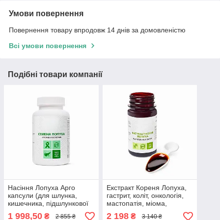
Умови повернення
Повернення товару впродовж 14 днів за домовленістю
Всі умови повернення
Подібні товари компанії
Насіння Лопуха Арго
Екстракт Кореня Лопуха,
капсули (для шлунка,
гастрит, коліт, онкологія,
кишечника, підшлункової
мастопатія, міома,
залози, подагра, алергія,
фіброміома, отруєння,
1 998,50
2 198
₴
₴
2 855 ₴
3 140 ₴
коліт, запори)
алергія, очищення