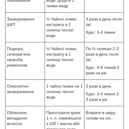
лихоманкою
води, додати 2
ложки меду
Захворювання
½ Чайної ложки
3 рази в день після
ШКТ
екстракту в 1
їжі.
склянці теплої
Курс: 3-4 тижня
води
Подагра,
½ Чайної ложки
По ½ склянки 2-3
сечокам'яна
екстракту в 1
рази в день після
хвороба,
склянці теплої
їжі.
ревматизм
води
Курс: 4-8 тижнів 2
рази на рік
Онкологічні
1 чайна ложка на 1
3 рази в день
захворювання
склянку теплої
Курс: 3-4 тижня 2-
води
3 рази в рік
Облисіння,
Приготувати крем:
Втирати в шкіру
випадання
1 ч. л. перемішати
голови на ніч.
волосся
з 100 г масла або