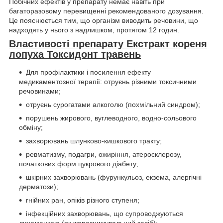
Побічних ефектів у препарату немає навіть при
багаторазовому перевищенні рекомендованого дозування.
Це пояснюється тим, що організм виводить речовини, що
надходять у нього з надлишком, протягом 12 годин.
Властивості препарату Екстракт кореня
лопуха Токсидонт травень
Для профілактики і посилення ефекту
медикаментозної терапії: отруєнь різними токсичними
речовинами;
отруєнь сурогатами алкоголю (похмільний синдром);
порушень жирового, вуглеводного, водно-сольового
обміну;
захворювань шлунково-кишкового тракту;
ревматизму, подагри, ожиріння, атеросклерозу,
початкових форм цукрового діабету;
шкірних захворювань (фурункульоз, екзема, алергічні
дерматози);
гнійних ран, опіків різного ступеня;
інфекційних захворювань, що супроводжуються
лихоманкою (як жарознижувальний засіб);