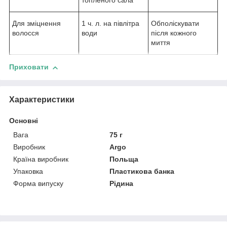
топленого сала
Для зміцнення
1 ч. л. на півлітра
Обполіскувати
волосся
води
після кожного
миття
Приховати
Характеристики
Основні
Вага
75 г
Виробник
Argo
Країна виробник
Польща
Упаковка
Пластикова банка
Форма випуску
Рідина