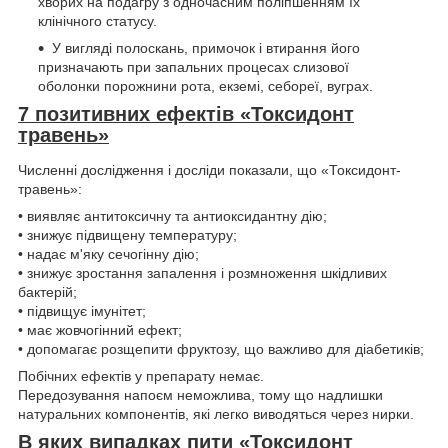
хворих на подагру з одночасним поліпшенням їх
клінічного статусу.
У вигляді полоскань, примочок і втирання його
призначають при запальних процесах слизової
оболонки порожнини рота, екземі, себореї, вуграх.
7 позитивних ефектів «Токсидонт
травень»
Численні дослідження і досліди показали, що «Токсидонт-
травень»:
• виявляє антитоксичну та антиоксидантну дію;
• знижує підвищену температуру;
• надає м'яку сечогінну дію;
• знижує зростання запалення і розмноження шкідливих
бактерій;
• підвищує імунітет;
• має жовчогінний ефект;
• допомагає розщепити фруктозу, що важливо для діабетиків;
Побічних ефектів у препарату немає.
Передозування напоєм неможлива, тому що надлишки
натуральних компонентів, які легко виводяться через нирки.
В яких випадках пити «Токсидонт