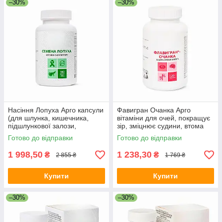
–30%
–30%
Насіння Лопуха Арго капсули
Фавигран Очанка Арго
(для шлунка, кишечника,
вітаміни для очей, покращує
підшлункової залози,
зір, зміцнює судини, втома
подагра, алергія, коліт,
очей, катаракта, глаукома
Готово до відправки
Готово до відправки
запори)
1 998,50
1 238,30
₴
₴
2 855 ₴
1 769 ₴
Купити
Купити
–30%
–30%