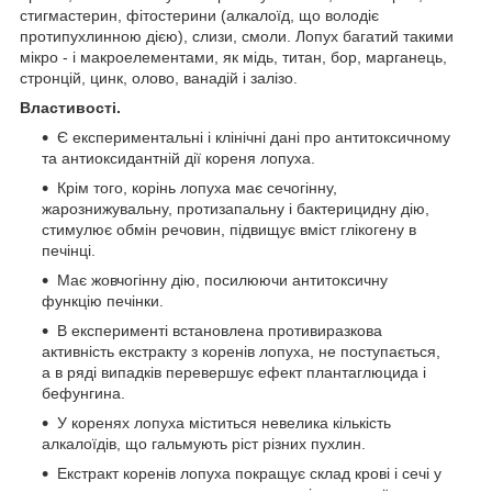
стигмастерин, фітостерини (алкалоїд, що володіє
протипухлинною дією), слизи, смоли. Лопух багатий такими
мікро - і макроелементами, як мідь, титан, бор, марганець,
стронцій, цинк, олово, ванадій і залізо.
Властивості.
Є експериментальні і клінічні дані про антитоксичному
та антиоксидантній дії кореня лопуха.
Крім того, корінь лопуха має сечогінну,
жарознижувальну, протизапальну і бактерицидну дію,
стимулює обмін речовин, підвищує вміст глікогену в
печінці.
Має жовчогінну дію, посилюючи антитоксичну
функцію печінки.
В експерименті встановлена противиразкова
активність екстракту з коренів лопуха, не поступається,
а в ряді випадків перевершує ефект плантаглюцида і
бефунгина.
У коренях лопуха міститься невелика кількість
алкалоїдів, що гальмують ріст різних пухлин.
Екстракт коренів лопуха покращує склад крові і сечі у