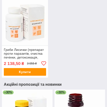
Гриби Лисички (препарат
проти паразитів, очистка
печінки, детоксикація,
гепатит, дисбактеріоз,
2 138,50
₴
3 055 ₴
схуднення)
Купити
Акційні пропозиції та новинки
–30%
–30%