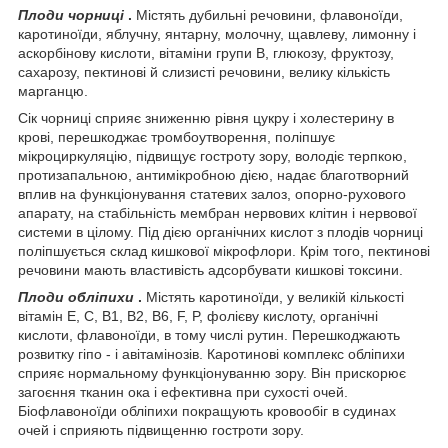
Плоди чорниці
.
Містять дубильні речовини, флавоноїди,
каротиноїди, яблучну, янтарну, молочну, щавлеву, лимонну і
аскорбінову кислоти, вітаміни групи В, глюкозу, фруктозу,
сахарозу, пектинові й слизисті речовини, велику кількість
марганцю.
Сік чорниці сприяє зниженню рівня цукру і холестерину в
крові, перешкоджає тромбоутворення, поліпшує
мікроциркуляцію, підвищує гостроту зору, володіє терпкою,
протизапальною, антимікробною дією, надає благотворний
вплив на функціонування статевих залоз, опорно-рухового
апарату, на стабільність мембран нервових клітин і нервової
системи в цілому. Під дією органічних кислот з плодів чорниці
поліпшується склад кишкової мікрофлори. Крім того, пектинові
речовини мають властивість адсорбувати кишкові токсини.
Плоди обліпихи
.
Містять каротиноїди, у великій кількості
вітамін Е, С, В
1
, В
2
, В
6
, F, P, фолієву кислоту, органічні
кислоти, флавоноїди, в тому числі рутин. Перешкоджають
розвитку гіпо - і авітамінозів. Каротинові комплекс обліпихи
сприяє нормальному функціонуванню зору. Він прискорює
загоєння тканин ока і ефективна при сухості очей.
Біофлавоноїди обліпихи покращують кровообіг в судинах
очей і сприяють підвищенню гостроти зору.