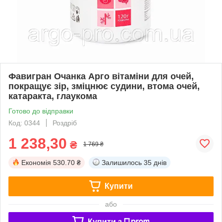
Фавигран Очанка Арго вітаміни для очей,
покращує зір, зміцнює судини, втома очей,
катаракта, глаукома
Готово до відправки
Код: 0344
Роздріб
1 238,30
₴
1 769 ₴
Економія
530.70 ₴
Залишилось
35 днів
Купити
або
Купити з