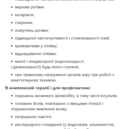
виразки рогівки;
катаракти;
глаукоми;
помутнінь рогівки;
підвищеної світлочутливості і стомлюваності очей;
крововиливів у сітківку;
відшарування сітківки;
міопії і гіперметропії (короткозорості
і далекозорості) будь-якого ступеня;
при тривалому напруженні органів зору при роботі з
комп'ютерною технікою.
В комплексній терапії і для профілактики:
порушень мозкового кровообігу, в тому числі інсультів;
головних болів, пов'язаних з явищами гіпоксії і
порушенням живлення мозку;
погіршення пам'яті;
кислородного голодания (у водолазов, альпинистов,