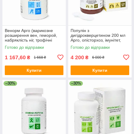
Венорм Арго (варикозне
Популін з
розширення вен, геморой,
дигідрокверцетином 200 мл
набряклість ніг, трофічні
Арго, опісторхоз, імунітет,
виразки, атеросклероз,
протипаразитарне,
Готово до відправки
Готово до відправки
видалення вен)
жовчогінне, алергія
1 167,60
4 200
₴
₴
1 668 ₴
6 000 ₴
Купити
Купити
–30%
–30%