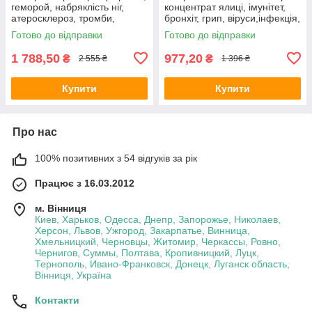
геморой, набряклість ніг,
концентрат ялиці, імунітет,
атеросклероз, тромби,
бронхіт, грип, віруси,інфекція,
гіпотиреоз, гіпертонія, тиск)
для дітей, дорослих
Готово до відправки
Готово до відправки
1 788,50
977,20
₴
₴
2 555 ₴
1 396 ₴
Купити
Купити
Про нас
100% позитивних з 54 відгуків за рік
Працює з 16.03.2012
м. Вінниця
Киев, Харьков, Одесса, Днепр, Запорожье, Николаев,
Херсон, Львов, Ужгород, Закарпатье, Винница,
Хмельницкий, Черновцы, Житомир, Черкассы, Ровно,
Чернигов, Суммы, Полтава, Кропивницкий, Луцк,
Тернополь, Ивано-Франковск, Донецк, Луганск область,
Вінниця, Україна
Контакти