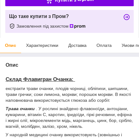
Що таке купити з Пром?
Замовлення під захистом
Опис
Характеристики
Доставка
Оплата
Умови п
Опис
Склад Флавигран Очанка:
екстракти трави очанки, плодів чорниці, обліпихи, шипшини,
трави гречки; соки лимона, моркви; порошок моркви. В якості
наповнювача використовується глюкоза або сорбіт.
Трава очанки
. У рослині знайдено флавоноїди, антоціани,
кумарини, вітамін С, каротин, іридоїди, гіркі речовини, ефірна
і жирні олії, мікроелементи мідь, марганець, цинк, бор, срібло,
магній, молібден, залізо, хром, нікель.
У народній медицині очанку використовують (зовнішньо і