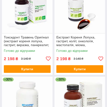
Токсидонт Травень Оригінал
Екстракт Кореня Лопуха,
(екстракт кореня лопуха,
гастрит, коліт, онкологія,
гастрит, виразка, панкреатит,
мастопатія, міома,
алергія, подагра, ревматизм,
фіброміома, отруєння,
Готово до відправки
Готово до відправки
рани)
алергія, очищення
2 198
2 198
₴
₴
3 140 ₴
3 140 ₴
Купити
Купити
–30%
–30%