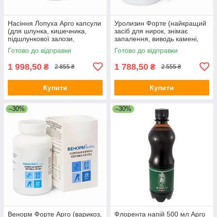
Насіння Лопуха Арго капсули
Уролизин Форте (найкращий
(для шлунка, кишечника,
засіб для нирок, знімає
підшлункової залози,
запалення, виводь камені,
подагра, алергія, коліт,
пісок, жовчогінний)
Готово до відправки
Готово до відправки
запори)
1 998,50
1 788,50
₴
₴
2 855 ₴
2 555 ₴
Купити
Купити
–30%
–30%
Венорм Форте Арго (варикоз,
Флорента напій 500 мл Арго