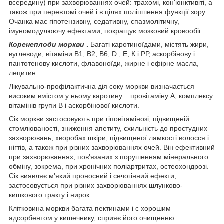
всередину) при захворюваннях очей: трахомі, кон'юнктивіті, а
також при перевтомі очей і в цілях поліпшення функції зору.
Очанка має гіпотензивну, седативну, спазмолітичну,
імуномодулюючу ефектами, покращує мозковий кровообіг.
Коренеплоди моркви
.
Багаті каротиноїдами, містять жири,
вуглеводи, вітаміни В
1
, В
2
, В
6
, D , Е, К і РР, аскорбінову і
пантотенову кислоти, флавоноїди, жирне і ефірне масла,
лецитин.
Лікувально-профілактична дія соку моркви визначається
високим вмістом у ньому каротину − провітаміну А, комплексу
вітамінів групи В і аскорбінової кислоти.
Сік моркви застосовують при гіповітамінозі, підвищеній
стомлюваності, зниження апетиту, схильність до простудних
захворювань, хворобах шкіри, підвищеної ламкості волосся і
нігтів, а також при різних захворюваннях очей. Він ефективний
при захворюваннях, пов'язаних з порушенням мінерального
обміну, зокрема, при хронічних поліартритах, остеохондрозі.
Сік виявляє м'який проносний і сечогінний ефекти,
застосовується при різних захворюваннях шлунково-
кишкового тракту і нирок.
Клітковина моркви багата пектинами і є хорошим
адсорбентом у кишечнику, сприяє його очищенню.