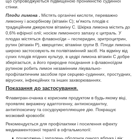
що супроводжуються підвищеною проникністю судинної
стінки.
Плоди лимона
.
Містять органічні кислоти, переважно
лимонну і аскорбінову (вітамін С); м'якоть плодів є
традиційним джерелом вітаміну С. Шкірка лимона містить до
0,6% ефірної олії; носієм лимонного запаху є цитраль. У
плодах містяться флавоноїди – гесперидин, эритроцитрин,
рутин (вітамін Р), кверцетин; вітаміни групи В. Плоди лимона
широко застосовують як полівітамінний засіб. На відміну від
сухих плодів ягідних культур, в цедрі лимона вітамін С добре
зберігається, а його природне поєднання з флавоноїдом
рутином робить лимон незамінним лікувально-
профілактичним засобом при серцево-судинних, простудних,
вірусних, інфекційних та інших захворюваннях.
Показання до застосування.
Флавигран-очанка є корисним продуктом в будь-якому віці,
проявляє виражену адаптогенну, антиоксидантну,
антигіпоксичну та сосудоукрепляющее дію. Покращує
мозковий кровообіг.
Рекомендується для профілактики і посилення ефекту
медикаментозної терапії в офтальмології:
пошкоджень і запалень оболонок очного яблука і вік;