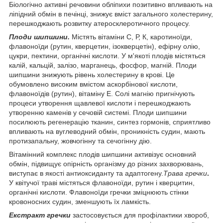
Біологічно активні речовини обліпихи позитивно впливають на
ліпідний обмін в печінці, знижує вміст загального холестерину,
перешкоджають розвитку атеросклеротичного процесу.
Плоди шипшини.
Містять вітаміни С, Р, К, каротиноїди,
флавоноїди (рутин, кверцетин, ізокверцетін), ефірну олію,
цукри, пектини, органічні кислоти. У м'якоті плодів містяться
калій, кальцій, залізо, марганець, фосфор, магній. Плоди
шипшини знижують рівень холестерину в крові. Це
обумовлено високим вмістом аскорбінової кислоти,
флавоноїдів (рутин), вітаміну Е. Солі магнію пригнічують
процеси утворення щавлевої кислоти і перешкоджають
утворенню каменів у сечовій системі. Плоди шипшини
посилюють регенерацію тканин, синтез гормонів, сприятливо
впливають на вуглеводний обмін, проникність судин, мають
протизапальну, жовчогінну та сечогінну дію.
Вітамінний комплекс плодів шипшини активізує основний
обмін, підвищує опірність організму до різних захворювань,
виступає в якості антиоксиданту та адаптогену.
Трава гречки
.
У квітучої траві містяться флавоноїди, рутин і кверцитин,
органічні кислоти. Флавоноїди гречки зміцнюють стінки
кровоносних судин, зменшують їх ламкість.
Екстракт гречки
застосовується для профілактики хвороб,