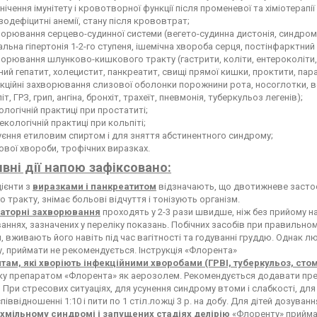
нічення імунітету і кровотворної функції після променевої та хіміотерапії
зодефіцитні анемії, стану після крововтрат;
орювання серцево-судинної системи (вегето-судинна дистонія, синдром в
альна гіпертонія 1-2-го ступеня, ішемічна хвороба серця, постінфарктний 
орювання шлунково-кишкового тракту (гастрити, коліти, ентероколіти, 
ний гепатит, холецистит, панкреатит, свищі прямої кишки, проктити, па
кційні захворювання слизової оболонки порожнини рота, носоглотки, верх
іт, ГРЗ, грип, ангіна, бронхіт, трахеїт, пневмонія, туберкульоз легенів);
ологічній практиці при простатиті;
некологічній практиці при кольпіті;
єння етиловим спиртом і для зняття абстинентного синдрому;
ової хвороби, трофічних виразках.
вні дії напою зафіксовано:
цієнти з
виразками і панкреатитом
відзначають, що двотижневе засто
 тракту, знімає больові відчуття і тонізують організм.
аторні захворювання
проходять у 2-3 рази швидше, ніж без прийому н
ннях, зазначених у переліку показань. Побічних засобів при правильно
, вживають його навіть під час вагітності та годуванні груддю. Однак л
, приймати не рекомендується. Інструкція «Флорента»
там, які хворіють інфекційними хворобами (ГРВІ, туберкульоз, сто
у препаратом «Флорента» як аерозолем. Рекомендується додавати преп
 При стресових ситуаціях, для усунення синдрому втоми і слабкості, для
піввідношенні 1:10 і пити по 1 стіл.ложці 3 р. на добу. Для дітей дозуван
хмільному синдромі і запущених стадіях делірію
«Флоренту» приймают