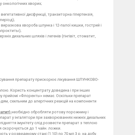
 у онкологічних хворих;
егетативної дисфункції, транзиторна гіпертензія,
період);
виразкова хвороба шлунка і 12-палої кишки, гострий і
рапроктиты);
ніх дихальних шляхів і легенів (гінгівіт, стоматит,
сування препарату прискорює лікування ШЛУНКОВО-
апою. Користь концентрату доведена і при інших
му прийомі «Флоренты» немає. Оскільки препарат
юдям, схильним до алергічних реакцій на компоненти
матит)
необхідно обробляти ротову порожнину і
арат у інгалятори при захворюваннях нижніх дихальних
 підняття імунітету слід розвести препарат з теплою
ня скорочується до 1 чайн. ложки.
ь у розведеному стані (1:10) по 70 мл 3 р. на добу.