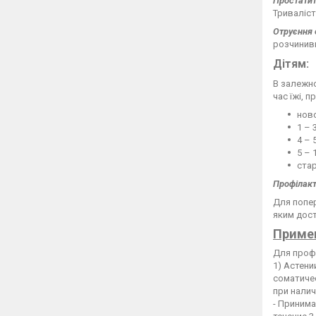
Простати
Триваліст
Отруєння
розчинивш
Дітям:
В залежно
час їжі, п
ново
1 – 
4 – 
5 – 
стар
Профілакт
Для попер
яким дост
Приме
Для проф
1) Астен
соматиче
при нали
- Принима