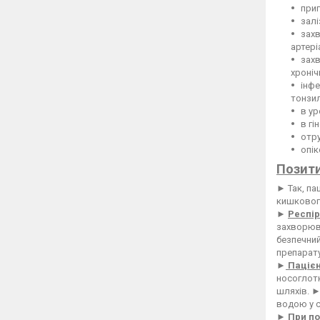
приг
залі
захв
артері
захв
хроніч
інфе
тонзил
в ур
в гі
отру
опік
Позити
► Так, па
кишкового
►
Респір
захворюва
безпечний
препарату
►
Пацієн
носоглотк
шляхів. ►
водою у с
►
При по