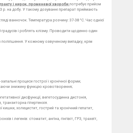
ракту і нирок, променевої хвороби
потребує прийом
а 3 р. на добу. У такому дозуванні препарат приймають
игляді ванночок. Температура розчину: 37-38 °С. Час однієї
0 градусів і роблять клізму. Проводити щоденно один
я поліпшення. У кожному озвученому випадку, крім
апальні процеси гострої і хронічної форми;
лючаючи знижену функцію кровотворення;
етативної дисфункції, вегетосудинна дистонія,
я, транзиторна гіпертензія.
ї кишки, холецистит, гострий та хронічний гепатит,
в і легенів: стоматит, ангіна, гінгівіт, ГРЗ, трахеїт,