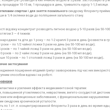
т
.
Концентрат розводять кип'яченою водою в 5 разів. Застосовують у мік
ь процедури 10-15 хв, 1 процедура в день, тривалість курсу 1-1,5 місяця.
 етиловим спиртом
і для зняття похмільного
синдрому Флоренту приймають
и в 1/4 склянки води до поліпшення загального стану.
сті від віку концентрат розводять питною водою у 5-10 разів (на 50-10
ротягом 3 — 4 тижнів:
народжені та діти до 1 року – по 1-2 краплі 3 рази в день (розвести в г
3 роки – по 1/2 чайної ложки 3 рази на день (на 50-100 мл води);
5 років – по 1 чайній ложці 3 рази на день (на 50-100 мл води);
10 років – по 2 чайні ложці 3 рази на день (на 50-100 мл води);
ше 10 років – по 1 столовій ложці 3 рази в день (на 50-100 мл води);.
ичне застосування
едження поширення епідемій грипу і захворювань під час них використ
упним способом вдома і на роботі.
нение
илактики и усиления эффекта медикаментозной терапии:
ии, повышенной утомляемости, неврастении, вегето-сосудистой дистон
ские или инфекционные заболевания, с функциональными нарушениями
чии синдрома хронической усталости.
ть по 1 ст. л. концентрированной Флоренты 3 раза в день во время еды