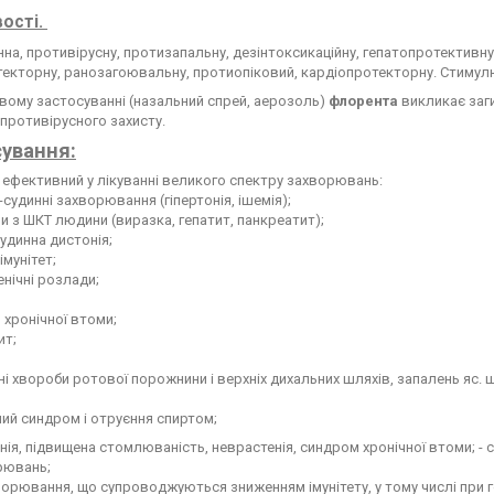
ості.
на, противірусну, протизапальну, дезінтоксикаційну, гепатопротективну
екторну, ранозагоювальну, протиопіковий, кардіопротекторну. Стимулює
вому застосуванні (назальний спрей, аерозоль)
флорента
викликає заг
противірусного захисту.
ування:
ефективний у лікуванні великого спектру захворювань:
-судинні захворювання (гіпертонія, ішемія);
и з ШКТ людини (виразка, гепатит, панкреатит);
судинна дистонія;
імунітет;
енічні розлади;
 хронічної втоми;
ит;
йні хвороби ротової порожнини і верхніх дихальних шляхів, запалень яс. шл
ний синдром і отруєння спиртом;
нія, підвищена стомлюваність, неврастенія, синдром хронічної втоми; - 
рювань;
орювання, що супроводжуються зниженням імунітету, у тому числі при го