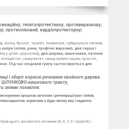
сикаційну, гепатопротективну, противиразкову,
у, протиопіковий, кардіопротекторну;
ту,
ангіна, бронхіт, трахеїт, пневмонія, туберкульоз легенів,
я шкіри (опіки, рани, трофічні виразки), для серця і
ну у дітей і дорослих
), для шлунка, кишечника, печінки
, холецистит, панкреатит, свищі прямої кишки, проктит,
єння. Під час епідемій грипу застосовується для
иці і зберіг корисні речовини хвойного дерева.
у і ШЛУНКОВО-кишкового тракту,
ь знімає похмілля.
искоренню процесів загоєння і регенерації ран і опіків,
тиоксидантом, корисним у будь-якому віці і надають
цього, він містить вітаміни (А, К, С, Е і групи В) і