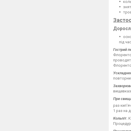
коль
знят
троф
Засто
Доросл
осно
під ча
Гострий пе
Флорентой
проводять
Флоренто
Ускладненн
повторний
Захворюв
вищевказа
При свища
раз кип'я
1 раз на д
Кольпіт
.
К
Процедуру