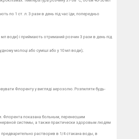
роклізмах. Температура розчину 37-38 °С, об'єм 40-50 мл
 по 1 ст. л. 3 рази в день під час їди, попередньо
0 мл води) і приймають отриманий розчин 3 рази в день під
рудному молоці або суміші або у 10 мл води);
овувати Флоренту у вигляді аерозолю. Розпиляти будь-
ии. Флорента показана больным, перенесшим
 нервной системы, а также практически здоровым людям
, предварительно растворив в 1/4 стакана воды, в