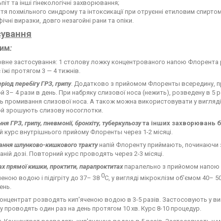
піт та інші гінекологічні захворювання;
тя похмільного синдрому та інтоксикації при отруєнні етиловим спиртом
ічні виразки, довго незагойні рани та опіки.
сування
им
:
вне застосування: 1 столову ложку концентрованого напою Флорента р
с їжі протягом 3 — 4 тижнів.
ріод перебігу ГРЗ, грипу
. Додатково з прийомом Флоренты всередину, п
 3– 4 рази в день. При набряку слизової носа (нежить), розведену в 5 ра
 промивання слизової носа. А також можна використовувати у вигляді
й зрошують слизову носоглотки.
я ГРЗ, грипу, пневмонії, бронхіту, туберкульозу
та інших захворювань 
 курс внутрішнього прийому Флоренты через 1-2 місяці.
ання шлунково-кишкового тракту
напій Флоренту приймають, починаючи з
ній дозі. Повторний курс проводять через 2-3 місяці.
х прямої кишки, проктити, парапроктитах
паралельно з прийомом напою в
0
ченою водою і підігріту до 37– 38
С, у вигляді мікроклізм об'ємом 40– 50
ень.
онцентрат розводять кип'яченою водою в 3-5 разів. Застосовують у виг
 проводять один раз на день протягом 10 хв. Курс 8-10 процедур.