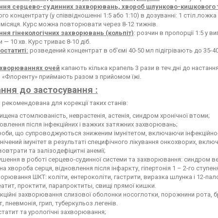
ння серцево-судинних захворювань, хвороб шлунково-кишкового т
го концентрату (у співвідношенні 1:5 або 1:10) в дозуванні: 1 стіл.ложк
місяця. Курс можна повторювати через 8-12 тижнів.
ння гінекологічних захворювань (кольпіт)
: розчин в пропорції 1:5 у в
 — 10 хв. Курс триває 8-10 діб.
остатиті:
розведений концентрат в об'ємі 40-50 мл підігрівають до 35-4
хворюваннях очей
капають кілька крапель 3 рази в теч.дні до настанн
 «Флоренту» приймають разом з прийомом їжі.
ння до застосування :
рекомендована для корекції таких станів:
ищена стомлюваність, неврастенія, астенія, синдром хронічної втоми;
овлення після інфекційних і важких затяжних захворювань;
оби, що супроводжуються зниженим імунітетом, включаючи інфекційно-з
нічений імунітет в результаті специфічного лікування онкохворих, вк
овтрати та залізодефіцитні анемії;
шення в роботі серцево-судинної системи та захворювання: синдром вег
на хвороба серця, відновлення після інфаркту, гіпертонія 1 – 2-го ступен
орювання ШКТ: коліти, ентероколіти, гастрити, виразка шлунка і 12-пало
атит, проктити, парапроктиты, свищі прямої кишки.
кційні захворювання слизової оболонки носоглотки, порожнини рота, бронхі
т, пневмонія, грип, туберкульоз легенів.
татит та урологічні захворювання;