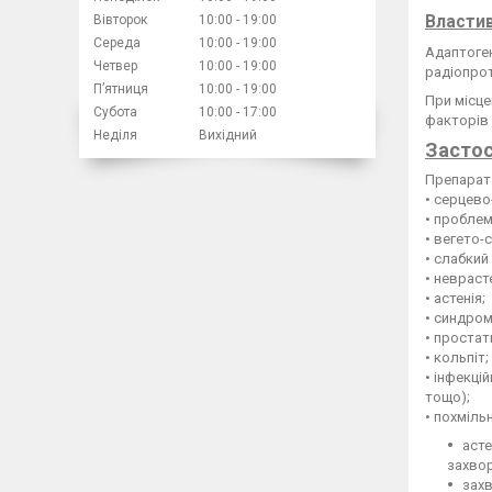
Властив
Вівторок
10:00
19:00
Середа
10:00
19:00
Адаптоген
Четвер
10:00
19:00
радіопрот
Пʼятниця
10:00
19:00
При місце
Субота
10:00
17:00
факторів 
Неділя
Вихідний
Застос
Препарат 
• серцево
• проблем
• вегето-
• слабкий 
• невраст
• астенія;
• синдром
• простат
• кольпіт;
• інфекці
тощо);
• похміль
асте
захво
захв