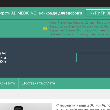
парати AD MEDICINE - найкраще для здоров'я
КУПИТИ З
Киев, Харьков, Одесса, Днепр, Запорож
Закарпатье, Винница, Хмельницкий, Че
Чернигов, Суммы, Полтава, Кропивницк
Донецк, Луганск область, Вінниця, Украї
и Ad
унга,
ПКО)
Контакти
Доставка та оплата
Флорента напій 200 мл Арго 
ангіна, гайморит, застуда, о