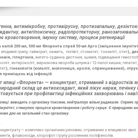
енна, антимікробну, противірусну, протизапальну, дезінток
идантну, антигіпоксичну, радіопротекторну, ранозагоювальн
є кровотворення, імунну систему, процеси регенерації
 напій 200 мл, 500 мл Флорента спрей 50 мл Арго (зміцнення імуніте
, епідемія грипу, гайморит, нежить,
гінгівіт, стоматит, тонзиліт, отит
), дл
емія, гіпертонія,
вегето-судинна дистонія, ішемія, підвищення гемоглобі
 коліт, ентероколіт, виразкова хвороба шлунка і 12-палої кишки, гепатит
тит
), гінекологія (кольпіт, молочниця, ерозія, спринцювання), отру
 приміщень від інфекцій.
т ялиці «Флорента» — концентрат, отриманий з відростків ял
риродний склад це антиоксидант, який лікує нирки, печінк
товується при профілактиці інфекційних захворювань і навіт
лиці виводить з організму токсини, нейтралізує вільні радикали. Сприяє пр
імунітет, стимулює процеси кровотворення і роботу серця. Є природним ан
нове дію на загальний стан організму.
:
нцентрату — комплекс органічних речовин, отриманих з ялицевою хвої . Крім 
енти, флавоноїди, хлорофіл і групу рослинних поліфенолів.