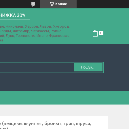
Кошик
НИЖКА 30%
ье, Николаев, Херсон, Львов, Ужгород,
рновцы, Житомир, Черкассы, Ровно,
ий, Луцк, Тернополь, Ивано-Франковск,
на
Пошук...
(зміцнює імунітет, бронхіт, грип, віруси,
тит)