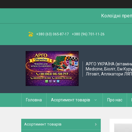
Колоїдні пре
+380 (63) 065-87-17
+380 (96) 701-11-26
АРГО УКРАЇНА (вітамін
Medicine, Біоліт, Ем Кур
Літовіт, Аплікатори ЛЯ
Головна
Асортимент товарів
Про нас
Асортимент товарів