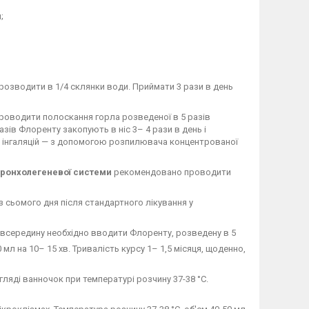
;
озводити в 1/4 склянки води. Приймати 3 рази в день
роводити полоскання горла розведеної в 5 разів
зів Флоренту закопують в ніс 3– 4 рази в день і
 інгаляцій — з допомогою розпилювача концентрованої
бронхолегеневої системи
рекомендовано проводити
 сьомого дня після стандартного лікування у
середину необхідно вводити Флоренту, розведену в 5
 мл на 10– 15 хв. Тривалість курсу 1– 1,5 місяця, щоденно,
ляді ванночок при температурі розчину 37-38 °С.