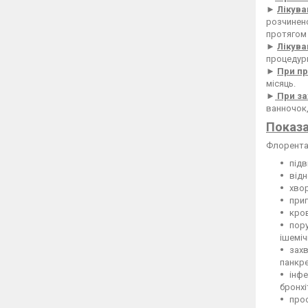
►
Лікува
розчинено
протягом 
►
Лікува
процедури
►
При пр
місяць.
►
При за
ванночок,
Показа
Флорента 
підв
відн
хвор
приг
кров
пору
ішеміч
захв
панкре
інфе
бронхі
прос