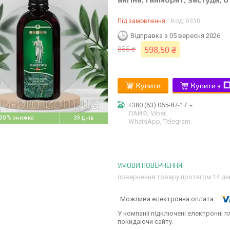
Під замовлення
Код:
0330
Відправка з 05 вересня 2026
598,50 ₴
855 ₴
Купити
Купити з
+380 (63) 065-87-17
ЛАЙФ, Viber,
30%
39 днів
WhatsApp, Telegram
повернення товару протягом 14 дн
У компанії підключені електронні п
покидаючи сайту.