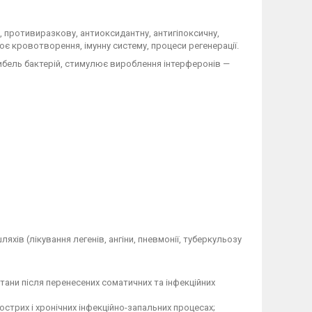
, противиразкову, антиоксидантну, антигіпоксичну,
 кровотворення, імунну систему, процеси регенерації.
ибель бактерій, стимулює вироблення інтерферонів —
яхів (лікування легенів, ангіни, пневмонії, туберкульозу
стани після перенесених соматичних та інфекційних
стрих і хронічних інфекційно-запальних процесах;