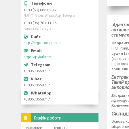
+380 (63) 065-87-17
ЛАЙФ, Viber, WhatsApp, Telegram
+380 (96) 701-11-26
Адаптог
Київстар, Telegram
антиокс
стимулю
http://argo-pro.com.ua
Флорента
ГРВІ, грип
судин (ан
argo-vip@ukr.net
(
гастрит,
парапрок
зрошення
+380630658717
Екстрак
Такий п
+380630658717
викорис
Екстракт я
+380630658717
підвищує 
багатопла
Склад
Графік роботи
Основа ко
мікроелем
Понеділок
10:00
19:00