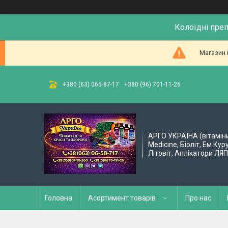
Колоїдні пре
Магазин 
+380 (63) 065-87-17
+380 (96) 701-11-26
АРГО УКРАЇНА (вітамін
Medicine, Біоліт, Ем Кур
Літовіт, Аплікатори ЛЯ
Головна
Асортимент товарів
Про нас