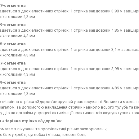
п. 7-сегментна
адається з двох еластичних стрічок: 1 стрічка завдовжки 3.98 м завшир
між голками 4,3 мм
п. 9-сегментна
адається з двох еластичних стрічок: 1 стрічка завдовжки 4.86 м завшир
між голками 4,3 мм
п. 5-сегментна
адається з двох еластичних стрічок: 1 стрічка завдовжки 3,1 м завширш
між голками 4,3 мм
п. 7-сегментна
адається з двох еластичних стрічок: 1 стрічка завдовжки 3,98 м завшир
між голками 4,3 мм
п. 9-сегментна
адається з двох еластичних стрічок: 1 стрічка завдовжки 4,86 м завшир
між голками 4,3 мм
 «Чарівна стрічка «Здоров'я» зручний у застосуванні. Впливити можна на 
загалом, за допомогою накладення стрічки навколо всього тулуба та кі
 дію на організм у процесі активізації практично всіх акупунктурних то
р «Чарівна стрічка «Здоров'я»:
магає в лікуванні та профілактиці різних захворювань;
є біль у хребті, суглобах і м'язах, головні болі;