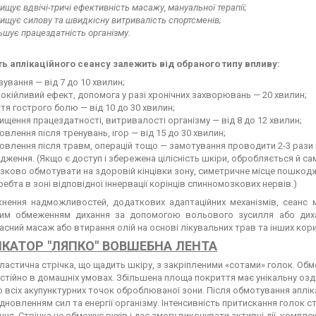
ищує вдвічі-тричі ефективність масажу, мануальної терапії;
ищує силову та швидкісну витривалість спортсменів;
ьшує працездатність організму.
ть аплікаційного сеансу залежить від обраного типу впливу:
зування — від 7 до 10 хвилин;
окійливий ефект, допомога у разі хронічних захворювань — 20 хвилин;
тя гострого болю — від 10 до 30 хвилин;
ищення працездатності, витривалості організму — від 8 до 12 хвилин;
овлення після тренувань, ігор — від 15 до 30 хвилин;
овлення після травм, операцій тощо — замотування проводити 2-3 рази 
ження. (Якщо є доступ і збережена цілісність шкіри, обробляється й сам
зково обмотувати на здоровій кінцівки зону, симетричне місце пошкод
ребта в зоні відповідної іннервації корінців спинномозкових нервів.)
кнення надможливостей, додаткових адаптаційних механізмів, сеанс
им обмеженням дихання за допомогою вольового зусилля або дихал
сний масаж або втирання олій на основі лікувальних трав та інших кор
КАТОР "ЛЯПКО" ВОВШЕБНА ЛЕНТА
ластична стрічка, що щадить шкіру, з закріпленими «сотами» голок. Об
остійно в домашніх умовах. Збільшена площа покриття має унікальну оз
 всіх акупунктурних точок оброблюваної зони. Після обмотування апліка
дновленням сил та енергії організму. Інтенсивність притискання голок 
ня. Стрічка не обмежує рухів і дає змогу виконувати активні дії, комп