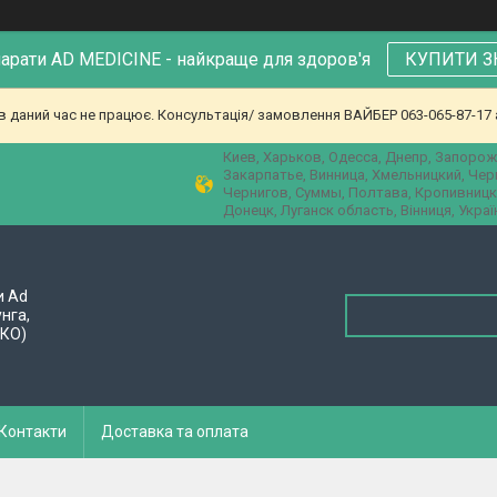
парати AD MEDICINE - найкраще для здоров'я
КУПИТИ З
в даний час не працює. Консультація/ замовлення ВАЙБЕР 063-065-87-17 а
Киев, Харьков, Одесса, Днепр, Запорож
Закарпатье, Винница, Хмельницкий, Че
Чернигов, Суммы, Полтава, Кропивницк
Донецк, Луганск область, Вінниця, Украї
и Ad
унга,
ПКО)
Контакти
Доставка та оплата