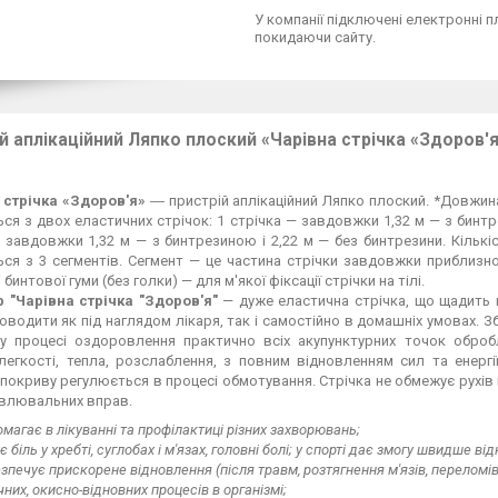
У компанії підключені електронні п
покидаючи сайту.
й аплікаційний Ляпко плоский «Чарівна стрічка «Здоров'я» 4
 стрічка «Здоров'я»
― пристрій аплікаційний Ляпко плоский. *Довжина
ся з двох еластичних стрічок: 1 стрічка — завдовжки 1,32 м — з бинтр
 завдовжки 1,32 м — з бинтрезиною і 2,22 м — без бинтрезини. Кількіс
ся з 3 сегментів. Сегмент — це частина стрічки завдовжки приблизно
 бинтової гуми (без голки) — для м'якої фіксації стрічки на тілі.
р "Чарівна стрічка "Здоров'я"
— дуже еластична стрічка, що щадить ш
водити як під наглядом лікаря, так і самостійно в домашніх умовах. 
 у процесі оздоровлення практично всіх акупунктурних точок обро
легкості, тепла, розслаблення, з повним відновленням сил та енергії
покриву регулюється в процесі обмотування. Стрічка не обмежує рухів 
овлювальних вправ.
магає в лікуванні та профілактиці різних захворювань;
є біль у хребті, суглобах і м'язах, головні болі; у спорті дає змогу швидше
зпечує прискорене відновлення (після травм, розтягнення м'язів, переломі
ічних, окисно-відновних процесів в організмі;