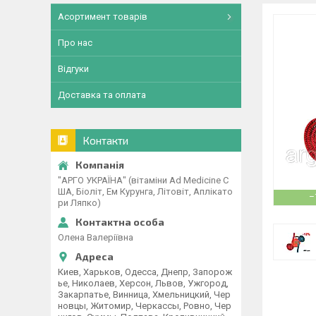
Асортимент товарів
Про нас
Відгуки
Доставка та оплата
Контакти
"АРГО УКРАЇНА" (вітаміни Ad Medicine С
ША, Біоліт, Ем Курунга, Літовіт, Аплікато
–
ри Ляпко)
Олена Валеріївна
Киев, Харьков, Одесса, Днепр, Запорож
ье, Николаев, Херсон, Львов, Ужгород,
Закарпатье, Винница, Хмельницкий, Чер
новцы, Житомир, Черкассы, Ровно, Чер