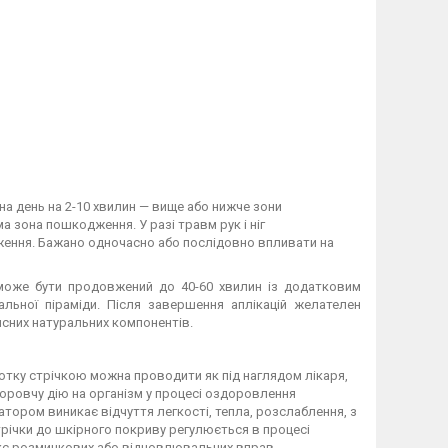
на день на 2-10 хвилин — вище або нижче зони
а зона пошкодження. У разі травм рук і ніг
ження. Бажано одночасно або послідовно впливати на
 може бути продовжений до 40-60 хвилин із додатковим
ьної піраміди. Після завершення аплікацій желателен
исних натуральних компонентів.
мотку стрічкою можна проводити як під наглядом лікаря,
доровчу дію на організм у процесі оздоровлення
тором виникає відчуття легкості, тепла, розслаблення, з
стрічки до шкірного покриву регулюється в процесі
лекс розминкових або відновлювальних вправ.