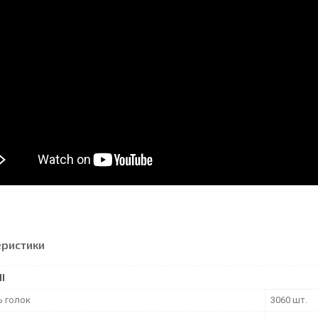
еристики
І
ь голок
3060 шт.