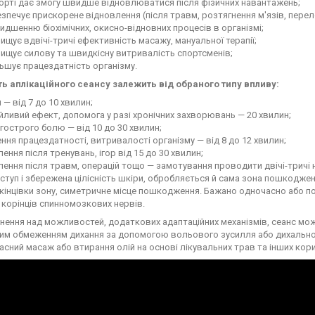
орті дає змогу швидше відновлюватися після фізичних навантажень;
зпечує прискорене відновлення (після травм, розтягнення м'язів, перело
дшенню біохімічних, окисно-відновних процесів в організмі;
ищує вдвічі-тричі ефективність масажу, мануальної терапії;
ищує силову та швидкісну витривалість спортсменів;
ьшує працездатність організму.
ть аплікаційного сеансу залежить від обраного типу впливу:
я — від 7 до 10 хвилин;
йливий ефект, допомога у разі хронічних захворювань — 20 хвилин;
гострого болю — від 10 до 30 хвилин;
ння працездатності, витривалості організму — від 8 до 12 хвилин;
ення після тренувань, ігор від 15 до 30 хвилин;
ення після травм, операцій тощо — замотування проводити двічі-тричі 
ступ і збережена цілісність шкіри, обробляється й сама зона пошкодженн
кінцівки зону, симетричне місце пошкодження. Бажано одночасно або по
ї корінців спинномозкових нервів.
нення над можливостей, додаткових адаптаційних механізмів, сеанс мо
м обмеженням дихання за допомогою вольового зусилля або дихальної 
сний масаж або втирання олій на основі лікувальних трав та інших кор