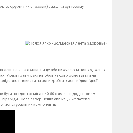
мів, хірургічних операцій) завдяки суттєвому
на день на 2-10 хвилин вище або нижче зони пошкодження.
я. У разі травм рук і ніг обов'язково обмотувати на
слідовно впливати на зони хребта в зоні відповідної
же бути продовжений до 40-60 хвилин із додатковим
піраміди. Після завершення аплікацій желателен
исних натуральних компонентів.