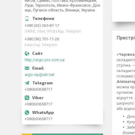
нигов, Суммы, Полтава, Кропивницкий,
Луцк, Тернополь, Ивано-Франковск, Дон
ецк, Луганск область, Вінниця, Україна
+380 (63) 065-87-17
ЛАЙФ, Viber, WhatsApp, Telegram
Пристрі
+380 (96) 701-11-26
Київстар, Telegram
«Чарівна
складаєть
http://argo-pro.com.ua
стрічка —
складаєть
argo-vip@ukr.net
голками) і
Аплікато
можна про
+380630658717
організм
відчуття 
шкірного 
+380630658717
або відн
Допо
+380630658717
Купу
Забе
біохім