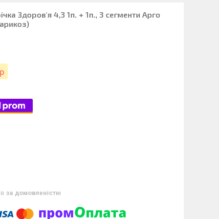
чка Здоров'я 4,3 1п. + 1п., 3 сегменти Арго
варикоз)
ір
ів
за домовленістю