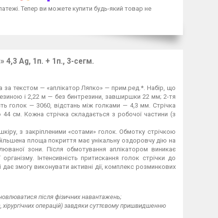
латежі. Тепер ви можете купити будь-який товар не
,3 Ag, 1п. + 1п., 3-сегм.
 за текстом — «аплікатор Ляпко» — прим.ред.*. Набір, що
езиною і 2,22 м — без бинтрезини, завширшки 22 мм; 2-тя
ть голок — 3060, відстань між голками — 4,3 мм. Стрічка
 44 см. Кожна стрічка складається з робочої частини (з
кіру, з закріпленими «сотами» голок. Обмотку стрічкою
Збільшена площа покриття має унікальну оздоровчу дію на
блюваної зони. Після обмотування аплікатором виникає
 організму. Інтенсивність притискання голок стрічки до
і дає змогу виконувати активні дії, комплекс розминкових
 відновлюватися після фізичних навантажень;
в, хірургічних операцій) завдяки суттєвому пришвидшенню