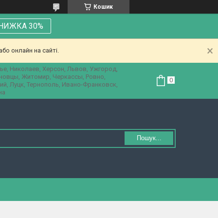
Кошик
НИЖКА 30%
бо онлайн на сайті.
ье, Николаев, Херсон, Львов, Ужгород,
рновцы, Житомир, Черкассы, Ровно,
ий, Луцк, Тернополь, Ивано-Франковск,
на
Пошук...