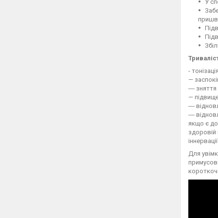
У сп
Забе
пришви
Підв
Підв
Збіл
Триваліс
- тонізаці
— заспокі
― зняття 
— підвище
― відновл
― відновл
якщо є до
здоровій 
іннерваці
Для увімк
примусови
короткоча