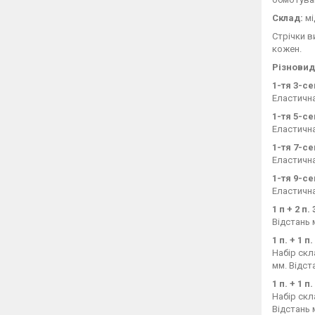
Склад:
мі
Стрічки в
кожен.
Різновид
1-тя 3-с
Еластична
1-тя 5-с
Еластична
1-тя 7-с
Еластична
1-тя 9-с
Еластична
1 п + 2 п
Відстань м
1 п. + 1 
Набір скл
мм. Відст
1 п. + 1 
Набір скл
Відстань 