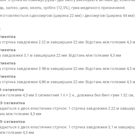
дь, залізо, цинк, нікель, срібло (12,5%), гума медичного призначення.
иготовляються односмугові (ширина 22 мм) і двосмугові (ширина 44 мм)
:
егментна
 стрічка завдовжки 2.22 м завширшки 22 мм. Відстань між голками 4,3 
егментна
 завдовжки 3,1 м завширшки 22 мм. Відстань між голками 4,3 мм
егментна
 стрічка завдовжки 3.98 м завширшки 22 мм. Відстань між голками 4,3 
егментна
 стрічка завдовжки 4,86 м завширшки 22 мм. Відстань між голками 4,3 
. 3-сегментна
іж голками 4,3 мм 3 сегментний 1 п.+ 2 н., довжина без бинт-гуми 1.32 см,
п. 3-сегментна
адається з двох еластичних стрічок: 1 стрічка завдовжки 2.22 м завши
ань між голками 4,3 мм
п. 5-сегментна
адається з двох еластичних стрічок: 1 стрічка завдовжки 3,1 м завширш
між голками 4,3 мм