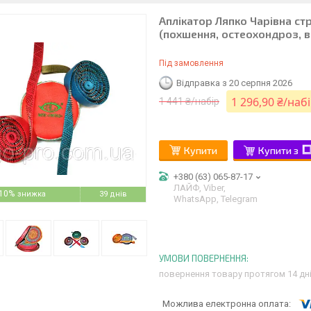
Аплікатор Ляпко Чарівна стрі
(похшення, остеохондроз, 
Під замовлення
Відправка з 20 серпня 2026
1 296,90 ₴/наб
1 441 ₴/набір
Купити
Купити з
+380 (63) 065-87-17
ЛАЙФ, Viber,
10%
39 днів
WhatsApp, Telegram
повернення товару протягом 14 дн