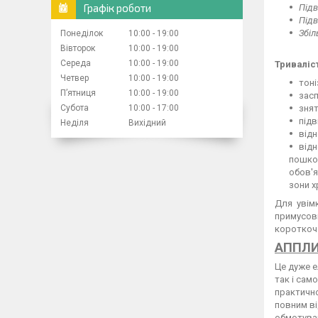
Графік роботи
Підв
Підв
Збіл
Понеділок
10:00
19:00
Вівторок
10:00
19:00
Середа
10:00
19:00
Триваліс
Четвер
10:00
19:00
тоні
Пʼятниця
10:00
19:00
засп
знят
Субота
10:00
17:00
підв
Неділя
Вихідний
відн
відн
пошкод
обов'я
зони х
Для увім
примусов
короткоча
АППЛИ
Це дуже е
так і сам
практично
повним ві
обмотуван