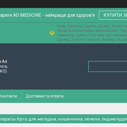
парати AD MEDICINE - найкраще для здоров'я
КУПИТИ З
Киев, Харьков, Одесса, Днепр, Запорож
Закарпатье, Винница, Хмельницкий, Че
Чернигов, Суммы, Полтава, Кропивницк
Донецк, Луганск область, Вінниця, Украї
и Ad
унга,
ПКО)
Контакти
Доставка та оплата
параты Арго для желудка, кишечника, печени, поджелудо