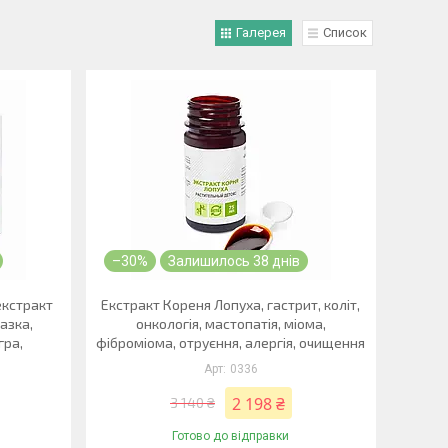
Галерея
Список
–30%
Залишилось 38 днів
екстракт
Екстракт Кореня Лопуха, гастрит, коліт,
азка,
онкологія, мастопатія, міома,
гра,
фіброміома, отруєння, алергія, очищення
0336
2 198 ₴
3 140 ₴
Готово до відправки