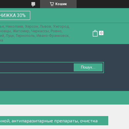
Кошик
НИЖКА 30%
ье, Николаев, Херсон, Львов, Ужгород,
рновцы, Житомир, Черкассы, Ровно,
ий, Луцк, Тернополь, Ивано-Франковск,
на
Пошук...
чной, антипаразитарные препараты, очистка