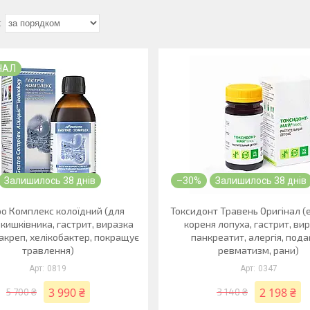
НАЛ
Залишилось 38 днів
–30%
Залишилось 38 днів
ро Комплекс колоїдний (для
Токсидонт Травень Оригінал (
 кишківника, гастрит, виразка
кореня лопуха, гастрит, вир
акреп, хелікобактер, покращує
панкреатит, алергія, пода
травлення)
ревматизм, рани)
0819
0347
3 990 ₴
2 198 ₴
5 700 ₴
3 140 ₴