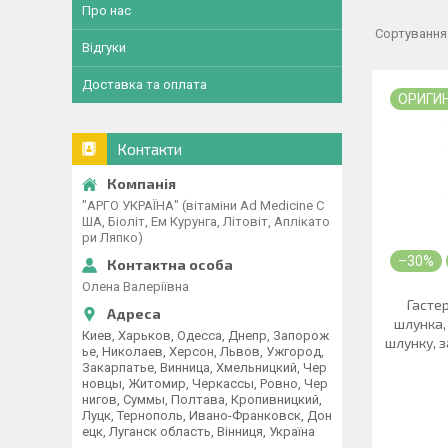
Про нас
Відгуки
Доставка та оплата
ОРИГИ
Контакти
"АРГО УКРАЇНА" (вітаміни Ad Medicine С
ША, Біоліт, Ем Курунга, Літовіт, Аплікато
ри Ляпко)
–30%
Олена Валеріївна
Гасте
шлунка,
Киев, Харьков, Одесса, Днепр, Запорож
шлунку, з
ье, Николаев, Херсон, Львов, Ужгород,
Закарпатье, Винница, Хмельницкий, Чер
новцы, Житомир, Черкассы, Ровно, Чер
нигов, Суммы, Полтава, Кропивницкий,
Луцк, Тернополь, Ивано-Франковск, Дон
ецк, Луганск область, Вінниця, Україна