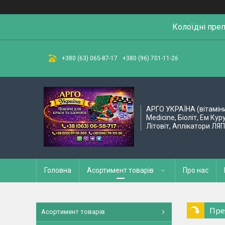
Колоїдні пре
+380 (63) 065-87-17
+380 (96) 701-11-26
АРГО УКРАЇНА (вітамін
Medicine, Біоліт, Ем Кур
Літовіт, Аплікатори ЛЯ
Головна
Асортимент товарів
Про нас
Пре
Асортимент товарів