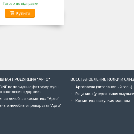
Готово до відправки
Купити
ВНАЯ ПРОДУКЦИЯ "АРГО"
ВОССТАНОВЛЕНИЕ КОЖИ И СЛИ
CINE коллоидные фитоформулы
Арговасна (хитозановый гель)
становления здоровья
Рициниол (унерсальная эмульси
ьная лечебная косметика "Арго"
Косметика с акульим маслом
ьные лечебные препараты "Арго"