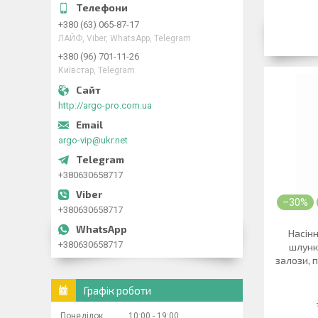
+380 (63) 065-87-17
ЛАЙФ, Viber, WhatsApp, Telegram
+380 (96) 701-11-26
Київстар, Telegram
http://argo-pro.com.ua
argo-vip@ukr.net
+380630658717
–30%
+380630658717
Насінн
+380630658717
шлунк
залози, п
Графік роботи
Понеділок
10:00
19:00