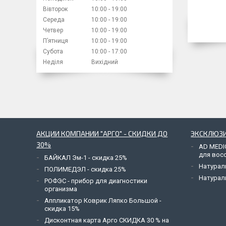
Вівторок
10:00
19:00
Середа
10:00
19:00
Четвер
10:00
19:00
Пʼятниця
10:00
19:00
Субота
10:00
17:00
Неділя
Вихідний
АКЦИИ КОМПАНИИ "АРГО" - СКИДКИ ДО
ЭКСКЛЮЗИ
30%
AD MEDI
для вос
БАЙКАЛ Эм-1 - скидка 25%
Натурал
ПОЛИМЕДЭЛ - скидка 25%
Натурал
РОФЭС - прибор для диагностики
организма
Аппликатор Коврик Ляпко Большой -
скидка 15%
Дисконтная карта Арго СКИДКА 30 % на