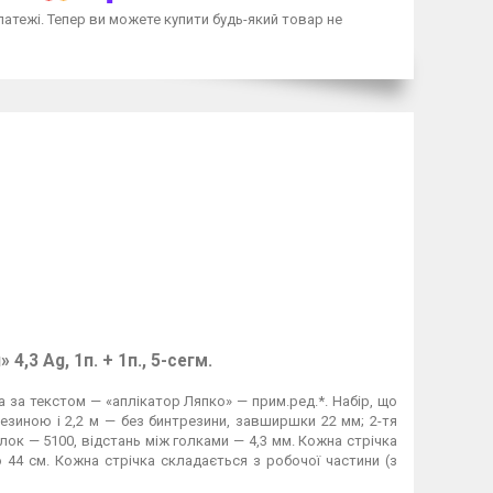
латежі. Тепер ви можете купити будь-який товар не
,3 Ag, 1п. + 1п., 5-сегм.
 за текстом — «аплікатор Ляпко» — прим.ред.*. Набір, що
езиною і 2,2 м — без бинтрезини, завширшки 22 мм; 2-тя
олок — 5100, відстань між голками — 4,3 мм. Кожна стрічка
 44 см. Кожна стрічка складається з робочої частини (з