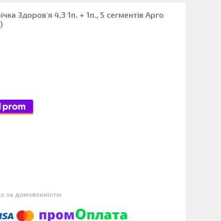
чка Здоров'я 4,3 1п. + 1п., 5 сегментів Арго
)
ів
за домовленістю