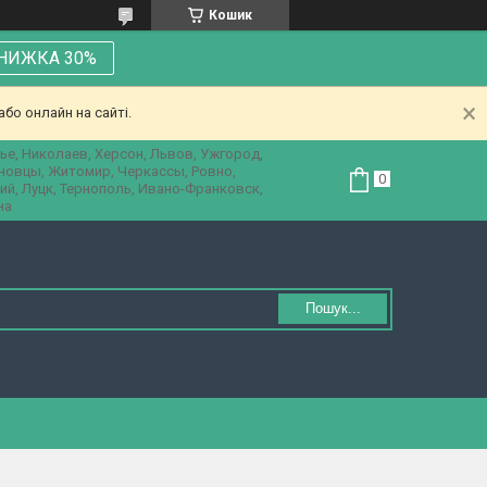
Кошик
НИЖКА 30%
бо онлайн на сайті.
ье, Николаев, Херсон, Львов, Ужгород,
рновцы, Житомир, Черкассы, Ровно,
ий, Луцк, Тернополь, Ивано-Франковск,
на
Пошук...