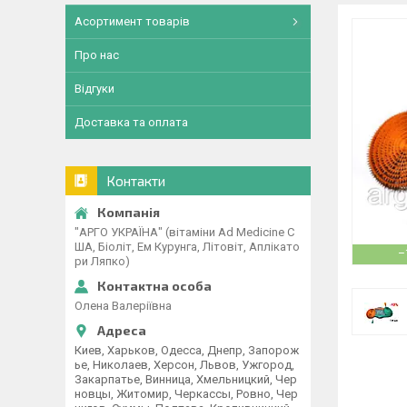
Асортимент товарів
Про нас
Відгуки
Доставка та оплата
Контакти
"АРГО УКРАЇНА" (вітаміни Ad Medicine С
ША, Біоліт, Ем Курунга, Літовіт, Аплікато
–
ри Ляпко)
Олена Валеріївна
Киев, Харьков, Одесса, Днепр, Запорож
ье, Николаев, Херсон, Львов, Ужгород,
Закарпатье, Винница, Хмельницкий, Чер
новцы, Житомир, Черкассы, Ровно, Чер