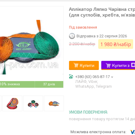
Аплікатор Ляпко Чарівна стрі
(для суглобів, хребта, м'язів
Під замовлення
Відправка з 22 серпня 2026
1 980 ₴/набір
2 200 ₴/набір
Купити
Купити з
+380 (63) 065-87-17
ЛАЙФ, Viber,
10%
37 днів
WhatsApp, Telegram
повернення товару протягом 14 дн