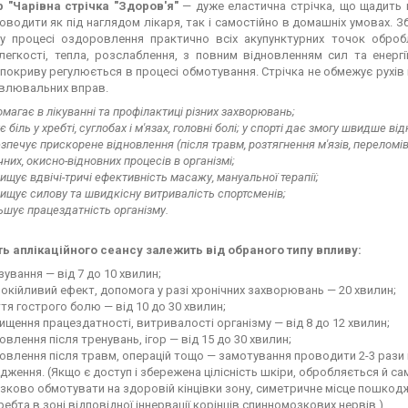
р "Чарівна стрічка "Здоров'я"
— дуже еластична стрічка, що щадить ш
водити як під наглядом лікаря, так і самостійно в домашніх умовах. 
 у процесі оздоровлення практично всіх акупунктурних точок обро
легкості, тепла, розслаблення, з повним відновленням сил та енергії
покриву регулюється в процесі обмотування. Стрічка не обмежує рухів 
овлювальних вправ.
магає в лікуванні та профілактиці різних захворювань;
є біль у хребті, суглобах і м'язах, головні болі; у спорті дає змогу швидше
зпечує прискорене відновлення (після травм, розтягнення м'язів, переломі
ічних, окисно-відновних процесів в організмі;
ищує вдвічі-тричі ефективність масажу, мануальної терапії;
ищує силову та швидкісну витривалість спортсменів;
ьшує працездатність організму.
ть аплікаційного сеансу залежить від обраного типу впливу:
зування — від 7 до 10 хвилин;
окійливий ефект, допомога у разі хронічних захворювань — 20 хвилин;
тя гострого болю — від 10 до 30 хвилин;
ищення працездатності, витривалості організму — від 8 до 12 хвилин;
овлення після тренувань, ігор — від 15 до 30 хвилин;
овлення після травм, операцій тощо — замотування проводити 2-3 рази 
ження. (Якщо є доступ і збережена цілісність шкіри, обробляється й сам
зково обмотувати на здоровій кінцівки зону, симетричне місце пошкод
ребта в зоні відповідної іннервації корінців спинномозкових нервів.)