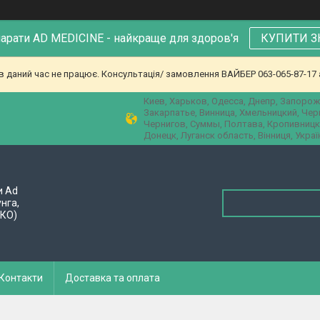
парати AD MEDICINE - найкраще для здоров'я
КУПИТИ З
в даний час не працює. Консультація/ замовлення ВАЙБЕР 063-065-87-17 а
Киев, Харьков, Одесса, Днепр, Запорож
Закарпатье, Винница, Хмельницкий, Че
Чернигов, Суммы, Полтава, Кропивницк
Донецк, Луганск область, Вінниця, Украї
и Ad
унга,
ПКО)
Контакти
Доставка та оплата