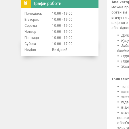
Аплікато
Графік роботи
можна про
організм
Понеділок
10:00
19:00
відчуття 
Вівторок
10:00
19:00
шкірного 
Середа
10:00
19:00
або відн
Четвер
10:00
19:00
Допо
Пʼятниця
10:00
19:00
Купу
Субота
10:00
17:00
Забе
Неділя
Вихідний
біохім
Підв
Підв
Збіл
Триваліс
тоні
засп
знят
підв
відн
відн
пошкод
обов'я
зони х