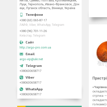
нигов, Суммы, Полтава, Кропивницкий,
Луцк, Тернополь, Ивано-Франковск, Дон
ецк, Луганск область, Вінниця, Україна
+380 (63) 065-87-17
ЛАЙФ, Viber, WhatsApp, Telegram
+380 (96) 701-11-26
Київстар, Telegram
http://argo-pro.com.ua
argo-vip@ukr.net
+380630658717
Пристрі
+380630658717
«Чарівна
складаєть
+380630658717
стрічка —
складаєть
голками) і