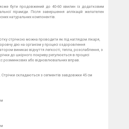
 може бути продовжений до 40-60 хвилин із додатковим
ьної піраміди. Після завершення аплікацій желателен
исних натуральних компонентів.
мотку стрічкою можна проводити як під наглядом лікаря,
доровчу дію на організм у процесі оздоровлення
тором виникає відчуття легкості, тепла, розслаблення, з
стрічки до шкірного покриву регулюється в процесі
лекс розминкових або відновлювальних вправ.
. Стрічки складаються з сегментів завдовжки 45 см
мм
мм