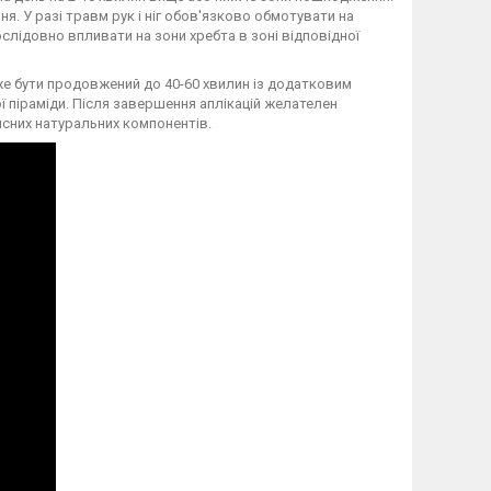
я. У разі травм рук і ніг обов'язково обмотувати на
слідовно впливати на зони хребта в зоні відповідної
же бути продовжений до 40-60 хвилин із додатковим
піраміди. Після завершення аплікацій желателен
исних натуральних компонентів.