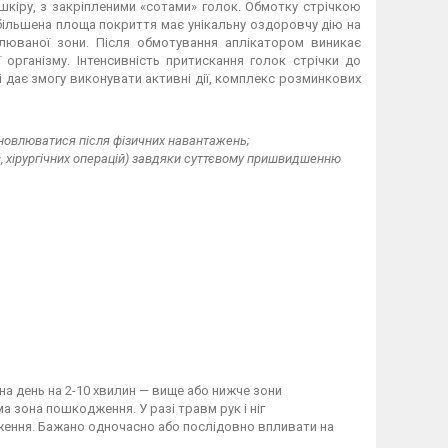
кіру, з закріпленими «сотами» голок. Обмотку стрічкою
Збільшена площа покриття має унікальну оздоровчу дію на
блюваної зони. Після обмотування аплікатором виникає
 організму. Інтенсивність притискання голок стрічки до
і дає змогу виконувати активні дії, комплекс розминкових
 відновлюватися після фізичних навантажень;
в, хірургічних операцій) завдяки суттєвому пришвидшенню
на день на 2-10 хвилин — вище або нижче зони
а зона пошкодження. У разі травм рук і ніг
ження. Бажано одночасно або послідовно впливати на