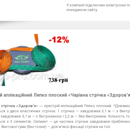
У компанії підключені електронні п
покидаючи сайту.
й аплікаційний Ляпко плоский «Чарівна стрічка «Здоров'я» 4
 стрічка «Здоров'я»
― пристрій аплікаційний Ляпко плоский. *Довжина
ся з двох еластичних стрічок: 1 стрічка — завдовжки 3,1 м — з бинтр
 завдовжки 3,1 м — з бінтрезиною і 2,2 м — без бинтрезини. Кількість г
ся з 5 сегментів. Сегмент — це частина стрічки завдовжки приблизно
 бинтової гуми (без голки) — для м'якої фіксації стрічки на тілі.