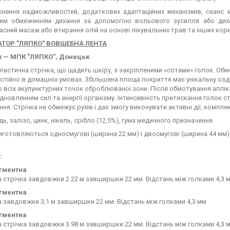
кнення надможливостей, додаткових адаптаційних механізмів, сеанс
им обмеженням дихання за допомогою вольового зусилля або дихал
сний масаж або втирання олій на основі лікувальних трав та інших кор
ТОР "ЛЯПКО" ВОВШЕБНА ЛЕНТА
 — МПК "ЛЯПКО", Донецьк
ластична стрічка, що щадить шкіру, з закріпленими «сотами» голок. Об
остійно в домашніх умовах. Збільшена площа покриття має унікальну оз
 всіх акупунктурних точок оброблюваної зони. Після обмотування апліка
дновленням сил та енергії організму. Інтенсивність притискання голок 
ня. Стрічка не обмежує рухів і дає змогу виконувати активні дії, комп
дь, залізо, цинк, нікель, срібло (12,5%), гума медичного призначення.
иготовляються односмугові (ширина 22 мм) і двосмугові (ширина 44 мм)
:
егментна
 стрічка завдовжки 2.22 м завширшки 22 мм. Відстань між голками 4,3 
егментна
 завдовжки 3,1 м завширшки 22 мм. Відстань між голками 4,3 мм
егментна
 стрічка завдовжки 3.98 м завширшки 22 мм. Відстань між голками 4,3 