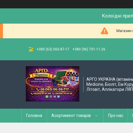
Колоїдні пре
Магазин 
+380 (63) 065-87-17
+380 (96) 701-11-26
АРГО УКРАЇНА (вітамін
Medicine, Біоліт, Ем Кур
Літовіт, Аплікатори ЛЯ
Головна
Асортимент товарів
Про нас