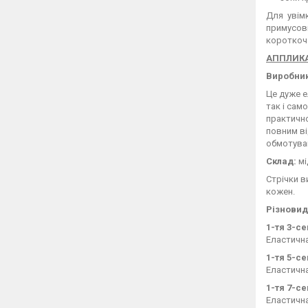
Для увім
примусов
короткоча
АППЛИКА
Виробник
Це дуже е
так і сам
практично
повним ві
обмотуван
Склад:
мі
Стрічки в
кожен.
Різновид
1-тя 3-с
Еластична
1-тя 5-с
Еластична
1-тя 7-с
Еластична