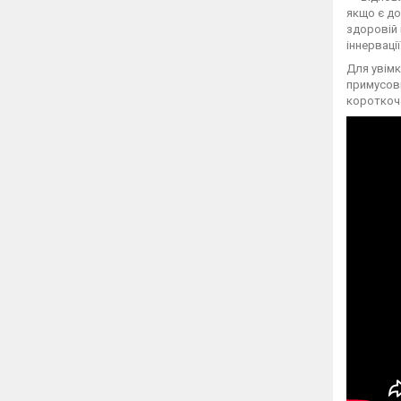
якщо є до
здоровій 
іннерваці
Для увімк
примусови
короткоча