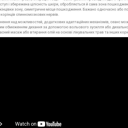
ступ і збережена цілісність шкіри, обробляється й сама зона пошкодженн
кінцівки зону, симетричне місце пошкодження. Бажано одночасно або по
ї корінців спинномозкових нервів.
нення над можливостей, додаткових адаптаційних механізмів, сеанс мо
м обмеженням дихання за допомогою вольового зусилля або дихальної 
сний масаж або втирання олій на основі лікувальних трав та інших кор