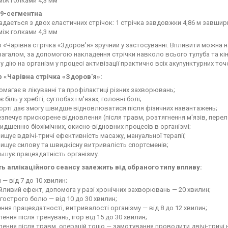
між голками 4,3 мм
п. 9-сегментна
адається з двох еластичних стрічок: 1 стрічка завдовжки 4,86 м завшир
між голками 4,3 мм
 «Чарівна стрічка «Здоров'я» зручний у застосуванні. Впливити можна на 
загалом, за допомогою накладення стрічки навколо всього тулуба та кі
 дію на організм у процесі активізації практично всіх акупунктурних то
р «Чарівна стрічка «Здоров'я»:
магає в лікуванні та профілактиці різних захворювань;
є біль у хребті, суглобах і м'язах, головні болі;
орті дає змогу швидше відновлюватися після фізичних навантажень;
зпечує прискорене відновлення (після травм, розтягнення м'язів, перело
дшенню біохімічних, окисно-відновних процесів в організмі;
ищує вдвічі-тричі ефективність масажу, мануальної терапії;
ищує силову та швидкісну витривалість спортсменів;
ьшує працездатність організму.
ть аплікаційного сеансу залежить від обраного типу впливу:
я — від 7 до 10 хвилин;
йливий ефект, допомога у разі хронічних захворювань — 20 хвилин;
гострого болю — від 10 до 30 хвилин;
ння працездатності, витривалості організму — від 8 до 12 хвилин;
ення після тренувань, ігор від 15 до 30 хвилин;
ення після травм, операцій тощо — замотування проводити двічі-тричі 