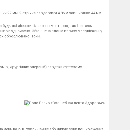
шки 22 мм; 2 стрічка завдовжки 4,86 м завширшки 44 мм.
будь-які ділянки тіла як сегментарно, так і на весь
нцівок одночасно. Збільшена площа впливу має унікальну
чок оброблюваної зони.
мів, хірургічних операцій) завдяки суттєвому
на день на 2-10 хвилин вище або нижче зони пошкодження.