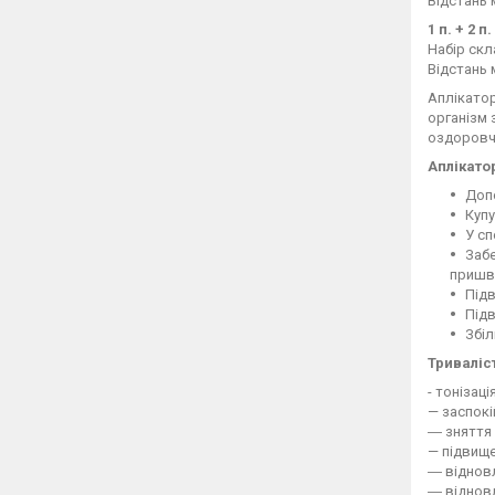
Відстань 
1 п. + 2 
Набір скл
Відстань 
Аплікатор
організм 
оздоровчу
Аплікато
Допо
Купу
У сп
Забе
пришви
Підв
Підв
Збіл
Триваліс
- тонізаці
— заспокі
― зняття 
— підвище
― відновл
― відновл