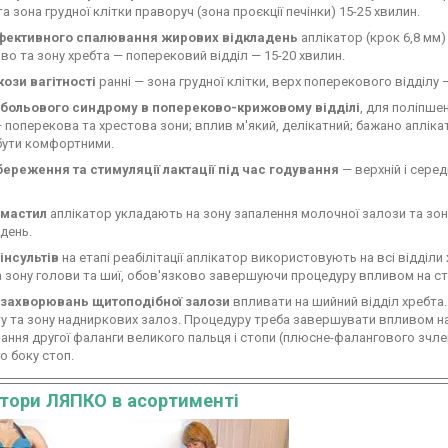
та зона грудної клітки праворуч (зона проєкції печінки) 15-25 хвилин.
фективного спалювання жирових відкладень
аплікатор (крок 6,8 мм)
во та зону хребта — поперековий відділ — 15-20 хвилин.
ози вагітності
ранні — зона грудної клітки, верх поперекового відділу 
 больового синдрому в попереково-крижовому відділі
, для поліпше
 поперекова та хрестова зони; вплив м'який, делікатний; бажано аплікат
бути комфортними.
береження та стимуляції лактації під час годування
— верхній і серед
 мастил
аплікатор укладають на зону запалення молочної залози та зону
 день.
 інсультів
на етапі реабілітації аплікатор використовують на всі відділи 
а зону голови та шиї, обов'язково завершуючи процедуру впливом на ст
і захворювань щитоподібної залози
впливати на шийний відділ хребта
у та зону надниркових залоз. Процедуру треба завершувати впливом на 
ання другої фаланги великого пальця і стопи (плюсне-фалангового зчле
о боку стоп.
тори ЛЯПКО в асортименті