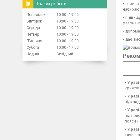
Графік роботи
• сприяє
набирают
Понеділок
10:00
19:00
• підвищ
Вівторок
10:00
19:00
резонанс
Середа
10:00
19:00
• допома
Четвер
10:00
19:00
• дає зм
Пʼятниця
10:00
19:00
Субота
10:00
17:00
Неділя
Вихідний
Реком
•
У раз
крижові
•
У разі
підклад
•
У раз
під поп
пояси «
•
У разі
таза ап