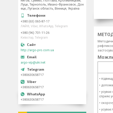
нигов, Суммы, Полтава, Кропивницкий,
Луцк, Тернополь, Ивано-Франковск, Дон
ецк, Луганск область, Вінниця, Україна
+380 (63) 065-87-17
ЛАЙФ, Viber, WhatsApp, Telegram
+380 (96) 701-11-26
МЕТОД
Київстар, Telegram
Методичні
рефлексот
http://argo-pro.com.ua
застосува
Можли
argo-vip@ukr.net
+380630658717
• підвищ
• допома
+380630658717
• усуває
сприяє у
+380630658717
• скороч
• усуває 