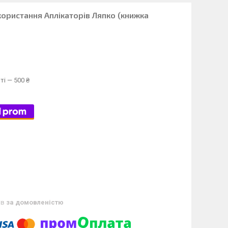
ористання Аплікаторів Ляпко (книжка
ті — 500 ₴
ів
за домовленістю