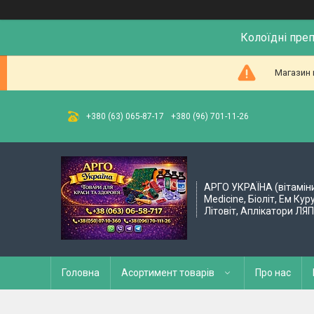
Колоїдні пре
Магазин 
+380 (63) 065-87-17
+380 (96) 701-11-26
АРГО УКРАЇНА (вітамін
Medicine, Біоліт, Ем Кур
Літовіт, Аплікатори ЛЯ
Головна
Асортимент товарів
Про нас