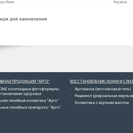
виробник
Україна
ація для замовлення
ВНАЯ ПРОДУКЦИЯ "АРГО"
ВОССТАНОВЛЕНИЕ КОЖИ И СЛИ
CINE коллоидные фитоформулы
Арговасна (хитозановый гель)
становления здоровья
Рициниол (унерсальная эмульси
ьная лечебная косметика "Арго"
Косметика с акульим маслом
ьные лечебные препараты "Арго"