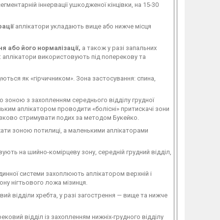
егментарній іннервації ушкодженої кінцівки, на 15-30
ації
аплікатори укладають вище або нижче місця
я або його нормалізації,
а також у разі запальних
и: аплікатори використовують під поперекову та
ються як «гірчичником». Зона застосування: спина,
 зоною з захопленням середнього відділу грудної
ньким аплікатором проводити «болісні» притискачі зони
'язково стримувати подих за методом Букейко.
жати зоною потилиці, а маленькими аплікаторами
ують на шийно-комірцеву зону, середній грудний відділ,
инної системи захоплюють аплікатором верхній і
зону нігтьового ложа мізинця.
вий відділи хребта, у разі загострення — вище та нижче
ековий відділ із захопленням нижніх-грудного відділу