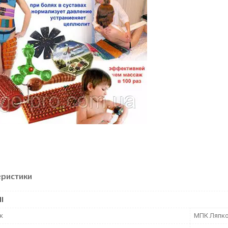
еристики
І
к
МПК Ляпк