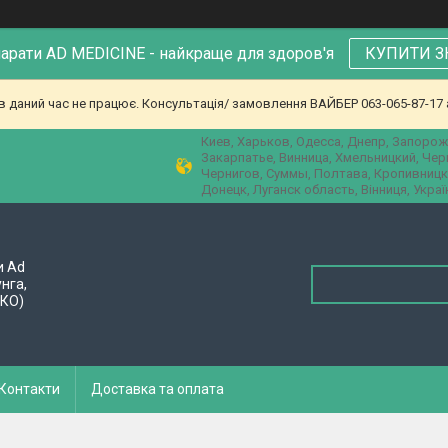
парати AD MEDICINE - найкраще для здоров'я
КУПИТИ З
в даний час не працює. Консультація/ замовлення ВАЙБЕР 063-065-87-17 а
Киев, Харьков, Одесса, Днепр, Запорож
Закарпатье, Винница, Хмельницкий, Че
Чернигов, Суммы, Полтава, Кропивницк
Донецк, Луганск область, Вінниця, Украї
и Ad
унга,
ПКО)
Контакти
Доставка та оплата