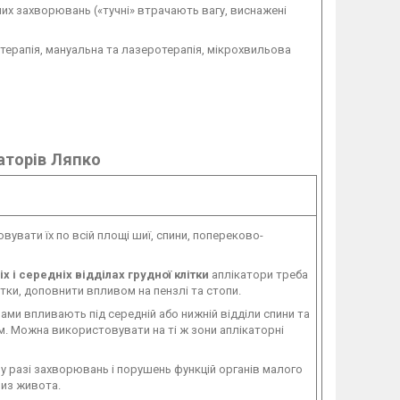
них захворювань («тучні» втрачають вагу, виснажені
отерапія, мануальна та лазеротерапія, мікрохвильова
аторів Ляпко
увати їх по всій площі шиї, спини, попереково-
іх і середніх відділах грудної клітки
аплікатори треба
ітки, доповнити впливом на пензлі та стопи.
ами впливають під середній або нижній відділи спини та
ом. Можна використовувати на ті ж зони аплікаторні
у разі захворювань і порушень функцій органів малого
низ живота.