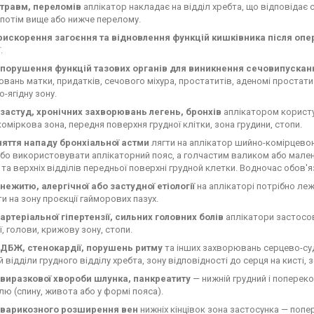
 травм, переломів
аплікатор накладає на відділ хребта, що відповідає с
 потім вище або нижче перелому.
рискорення загоєння та відновлення функцій кишківника після опер
.
і порушення функцій тазових органів для виникнення сечовипусканн
вань матки, придатків, сечового міхура, простатитів, аденомі простат
-ягідну зону.
і застуд, хронічних захворювань легень, бронхів
аплікатором користу
оміркова зона, передня поверхня грудної клітки, зона грудини, стопи.
няття нападу бронхіальної астми
лягти на аплікатор шийно-комірцевою
або використовувати аплікаторний пояс, а голчастим валиком або мале
 та верхніх відділів передньої поверхні грудной клетки. Водночас обов
 нежитю, алергічної або застудної етіології
на аплікаторі потрібно ле
и на зону проєкції гайморових пазух.
 артеріальної гіпертензії, сильних головних болів
аплікатори застосов
ї, голови, крижову зону, стопи.
і ДБЖ, стенокардії, порушень ритму
та інших захворювань серцево-суд
й відділи грудного відділу хребта, зону відповідності до серця на кисті, 
і виразкової хвороби шлунка, панкреатиту
— нижній грудний і попереко
лю (спину, живота або у формі пояса).
і варикозного розширення вен
нижніх кінцівок зона застосунка — попер