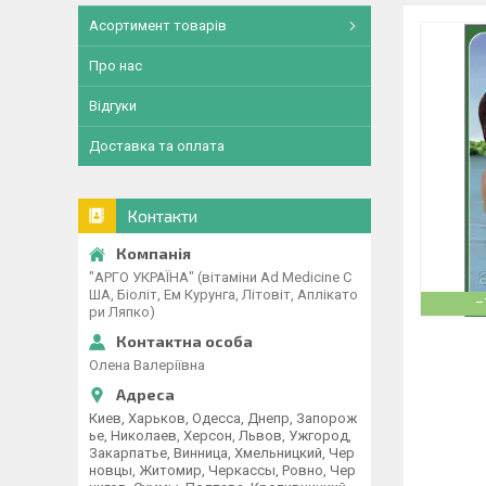
Асортимент товарів
Про нас
Відгуки
Доставка та оплата
Контакти
"АРГО УКРАЇНА" (вітаміни Ad Medicine С
ША, Біоліт, Ем Курунга, Літовіт, Аплікато
–
ри Ляпко)
Олена Валеріївна
Киев, Харьков, Одесса, Днепр, Запорож
ье, Николаев, Херсон, Львов, Ужгород,
Закарпатье, Винница, Хмельницкий, Чер
новцы, Житомир, Черкассы, Ровно, Чер