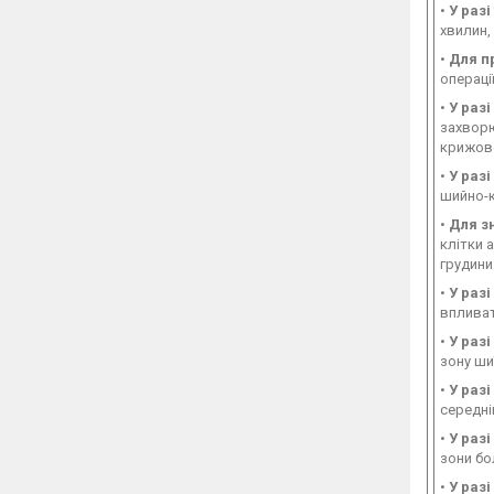
•
У разі
хвилин,
•
Для п
операції
•
У раз
захворю
крижово
•
У раз
шийно-к
•
Для з
клітки 
грудини
•
У разі
впливат
•
У разі
зону ши
•
У раз
середні
•
У раз
зони бо
•
У раз