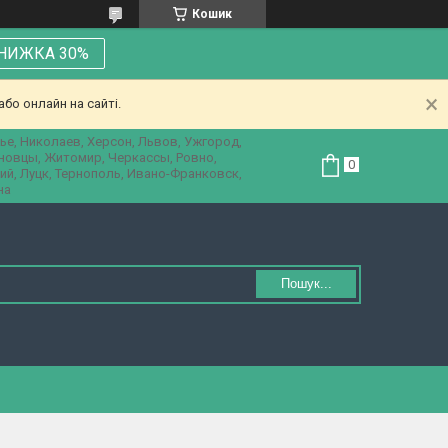
Кошик
НИЖКА 30%
бо онлайн на сайті.
ье, Николаев, Херсон, Львов, Ужгород,
рновцы, Житомир, Черкассы, Ровно,
ий, Луцк, Тернополь, Ивано-Франковск,
на
Пошук...