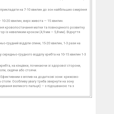
 прикладати на 7-10 хвилин до зон найбільших ожиріння
— 10-20 хвилин, верх живота — 15 хвилин.
ння кровопостачання матки та повноцінного розвитку
ор із невеликим кроком (4,9 мм — 5,8 мм). Відчуття
ньо-грудний відділи спини, 15-20 хвилин, 1-3 рази на
 середньо-грудного відділу хребта на 10-15 хвилин 1-3
хребта, на кінцівки, починаючи зі здорової сторони,
опи, сидячи або стоячи.
. Ефективним є вплив на додаткові зони: крижово-
стопи. Особливу увагу треба звернути на зону
нування великого пальця) — з підошваною та з