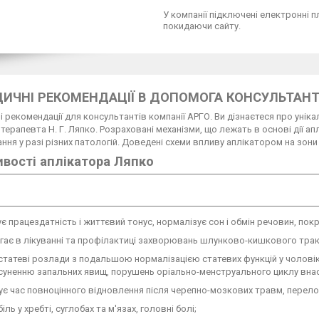
У компанії підключені електронні п
покидаючи сайту.
ИЧНІ РЕКОМЕНДАЦІЇ В ДОПОМОГА КОНСУЛЬТАНТ
 рекомендації для консультантів компанії АРГО. Ви дізнаєтеся про унік
ерапевта Н. Г. Ляпко. Розраховані механізми, що лежать в основі дії ап
ння у разі різних патологій. Доведені схеми впливу аплікатором на зони
вості аплікатора Ляпко
ує працездатність і життєвий тонус, нормалізує сон і обмін речовин, пок
гає в лікуванні та профілактиці захворювань шлунково-кишкового тракт
 статеві розлади з подальшою нормалізацією статевих функцій у чоловікі
суненню запальних явищ, порушень оріально-менструального циклу вна
ує час повноцінного відновлення після черепно-мозкових травм, переломі
біль у хребті, суглобах та м'язах, головні болі;