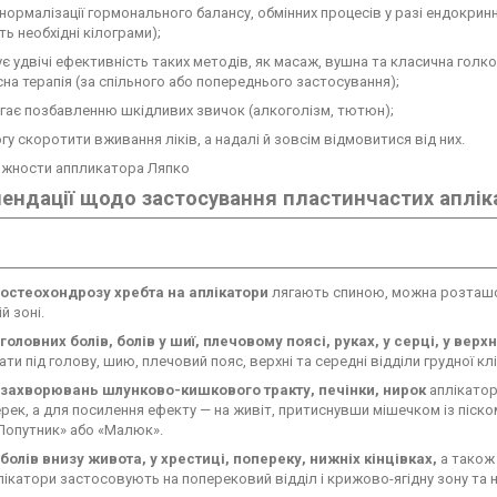
 нормалізації гормонального балансу, обмінних процесів у разі ендокрин
ь необхідні кілограми);
ує удвічі ефективність таких методів, як масаж, вушна та класична голк
на терапія (за спільного або попереднього застосування);
гає позбавленню шкідливих звичок (алкоголізм, тютюн);
огу скоротити вживання ліків, а надалі й зовсім відмовитися від них.
ендації щодо застосування пластинчастих аплік
і остеохондрозу хребта на аплікатори
лягають спиною, можна розташов
й зоні.
 головних болів, болів у шиї, плечовому поясі, руках, у серці, у верхн
ати під голову, шию, плечовий пояс, верхні та середні відділи грудної кл
і захворювань шлунково-кишкового тракту, печінки, нирок
аплікатор
ерек, а для посилення ефекту — на живіт, притиснувши мішечком із піск
Попутник» або «Малюк».
 болів внизу живота, у хрестиці, попереку, нижніх кінцівках,
а також 
лікатори застосовують на поперековий відділ і крижово-ягідну зону та 