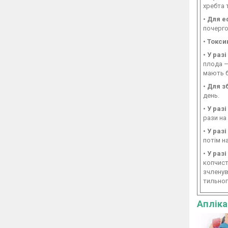
хребта 
•
Для е
почерго
•
Токсик
•
У разі
плода —
мають 
•
Для з
день.
•
У разі
рази на
•
У разі
потім н
•
У раз
копчист
зчленув
тильног
Апліка