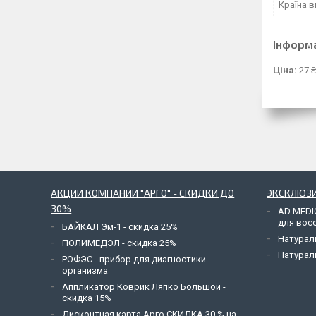
Країна 
Інформ
Ціна:
27 ₴
АКЦИИ КОМПАНИИ "АРГО" - СКИДКИ ДО
ЭКСКЛЮЗИ
30%
AD MEDI
для вос
БАЙКАЛ Эм-1 - скидка 25%
Натурал
ПОЛИМЕДЭЛ - скидка 25%
Натурал
РОФЭС - прибор для диагностики
организма
Аппликатор Коврик Ляпко Большой -
скидка 15%
Дисконтная карта Арго СКИДКА 30 % на