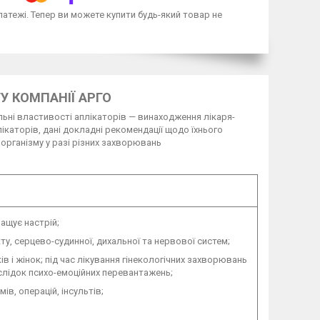
латежі. Тепер ви можете купити будь-який товар не
У КОМПАНІЇ АРГО
альні властивості аплікаторів — винаходження лікаря-
лікаторів, дані докладні рекомендації щодо їхнього
 організму у разі різних захворювань
ращує настрій;
у, серцево-судинної, дихальної та нервової систем;
в і жінок; під час лікування гінекологічних захворювань
слідок психо-емоційних перевантажень;
в, операцій, інсультів;