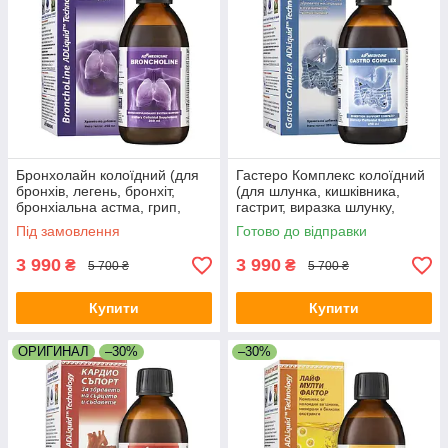
Бронхолайн колоїдний (для
Гастеро Комплекс колоїдний
бронхів, легень, бронхіт,
(для шлунка, кишківника,
бронхіальна астма, грип,
гастрит, виразка шлунку,
пневмонія, запалення
закреп, хелікобактер,
Під замовлення
Готово до відправки
легень, виводить мокроту)
покращує травлення)
3 990
3 990
₴
₴
5 700 ₴
5 700 ₴
Купити
Купити
ОРИГИНАЛ
–30%
–30%