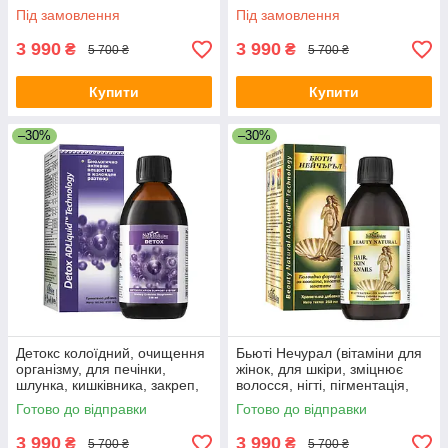
пієлонефрит, гіпертонія,
гіпотиреоз, містить йод,
Під замовлення
Під замовлення
діатез
нормалізує гормони)
3 990
3 990
₴
₴
5 700 ₴
5 700 ₴
Купити
Купити
–30%
–30%
Детокс колоїдний, очищення
Бьюті Нечурал (вітаміни для
організму, для печінки,
жінок, для шкіри, зміцнює
шлунка, кишківника, закреп,
волосся, нігті, пігментація,
алергія, дерматит, гастрит,
зморшки, омолодження)
Готово до відправки
Готово до відправки
дисбактеріоз, схуднення
3 990
3 990
₴
₴
5 700 ₴
5 700 ₴