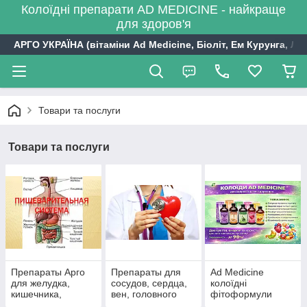
Колоїдні препарати AD MEDICINE - найкраще
для здоров'я
АРГО УКРАЇНА (вітаміни Ad Medicine, Біоліт, Ем Курунга, Лі
Товари та послуги
Товари та послуги
Препараты Арго
Препараты для
Ad Medicine
для желудка,
сосудов, сердца,
колоїдні
кишечника,
вен, головного
фітоформули
печени,
мозга давление,
Арго, США