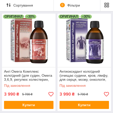
Сортування
0
Фільтри
ОРИГИНАЛ
–30%
ОРИГИНАЛ
–30%
Ангі Омега Комплекс
Антиоксидант колоїдний
колоїдний (для судин, Омега
(очищає судини, кров, лімфу,
3,6,9, регулює холестерин,
для серця, мозку, онкологія,
атеросклероз, інсульт,
інсульт, інфаркт, тиск,
Під замовлення
Під замовлення
гіпертонія, тиск, дистонія)
гіпертонія, аллергія)
3 990
3 990
₴
₴
5 700 ₴
5 700 ₴
Купити
Купити