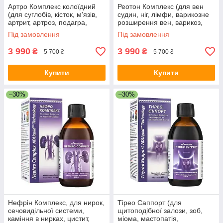
Артро Комплекс колоїдний
Реотон Комплекс (для вен
(для суглобів, кісток, м'язів,
судин, ніг, лімфи, варикозне
артрит, артроз, подагра,
розширення вен, варикоз,
остеохондроз, міжхребцеві
геморой, тромбофлебіт,
Під замовлення
Під замовлення
грижі, травми)
судоми, біль в ногах)
3 990
3 990
₴
₴
5 700 ₴
5 700 ₴
Купити
Купити
–30%
–30%
Нефрін Комплекс, для нирок,
Тірео Саппорт (для
сечовидільної системи,
щитоподібної залози, зоб,
каміння в нирках, цистит,
міома, мастопатія,