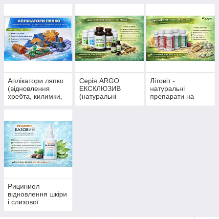
поджелудочной,
варикоз, инсульт,
антипаразитарные
ишемия,
препараты,
атеросклероз
очистка
Аплікатори ляпко
Серія ARGO
Літовіт -
(відновлення
ЕКСКЛЮЗИВ
натуральні
хребта, килимки,
(натуральні
препарати на
пластини, валики,
препарати на
основі цеоліту
пояси)
основі екстрактів
рослин)
Рициниол
відновлення шкіри
і слизової