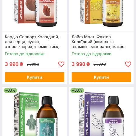
Кардіо Саппорт Колоїдний,
Лайф Малті Фактор
для серця, судин,
Колоїдний (комплекс
атеросклероз, ішемія, тиск,
вітамінів, мінералів, макро,
гіпертонія, інфаркт, аритмія,
мікроелементів, імунітет,
Готово до відправки
Готово до відправки
витаміни, діабет, холестерин
фізичне, розумове
навантаження)
3 990
3 990
₴
₴
5 700 ₴
5 700 ₴
Купити
Купити
–30%
–30%