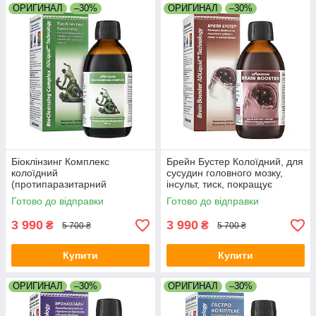
ОРИГИНАЛ
–30%
ОРИГИНАЛ
–30%
Біоклінзинг Комплекс
Брейн Бустер Колоїдний, для
колоїдний
сусудин головного мозку,
(протипаразитарний
інсульт, тиск, покращує
препарат, від глістів, лямблії,
пам'ять, сон, шум у вухах,
Готово до відправки
Готово до відправки
аскариди, опісторхоз, віруси,
атеросклероз, травми мозку
грибок, іммунітет)
3 990
3 990
₴
₴
5 700 ₴
5 700 ₴
Купити
Купити
ОРИГИНАЛ
–30%
ОРИГИНАЛ
–30%