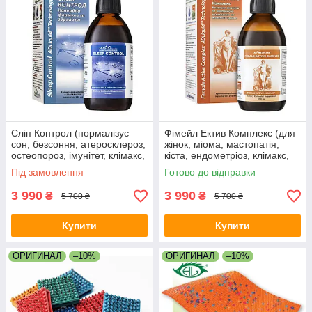
Сліп Контрол (нормалізує
Фімейл Ектив Комплекс (для
сон, безсоння, атеросклероз,
жінок, міома, мастопатія,
остеопороз, імунітет, клімакс,
кіста, ендометріоз, клімакс,
нормалізує тиск, стерс,
нормалізує гормони, цикл)
Під замовлення
Готово до відправки
довголіття)
3 990
3 990
₴
₴
5 700 ₴
5 700 ₴
Купити
Купити
ОРИГИНАЛ
–10%
ОРИГИНАЛ
–10%