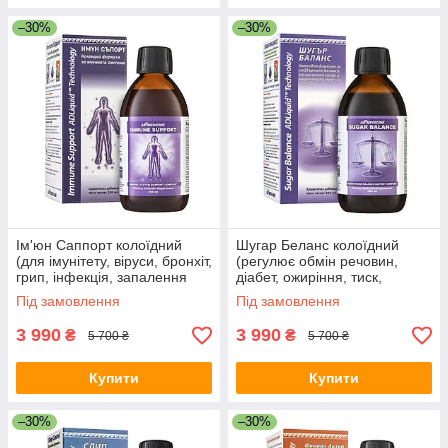
–30%
–30%
Ім'юн Саппорт колоїдний
Шугар Беланс колоїдний
(для імунітету, віруси, бронхіт,
(регулює обмін речовин,
грип, інфекція, запалення
діабет, ожиріння, тиск,
легень, гайморит, ангіна,
нормалізує цукор, для
Під замовлення
Під замовлення
цистит, герпес)
підшлункової залози, судин,
вен)
3 990
3 990
₴
₴
5 700 ₴
5 700 ₴
Купити
Купити
–30%
–30%