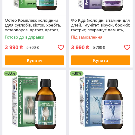
Остео Комплекс колоїдний
Фо Кідз (колоїдні вітаміни для
(для суглобів, кісток, хребта,
дітей, імунітет, віруси, бронхіт,
остеопороз, артрит, артроз,
гастрит, покращує пам'ять,
остеоартроз, мієліт, перелом,
ріст, розвиток)
Готово до відправки
Під замовлення
грижі)
3 990
3 990
₴
₴
5 700 ₴
5 700 ₴
Купити
Купити
–30%
–30%