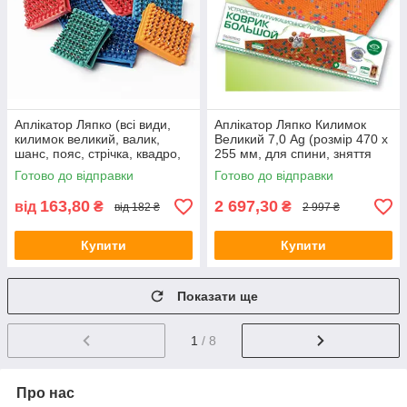
Аплікатор Ляпко (всі види,
Аплікатор Ляпко Килимок
килимок великий, валик,
Великий 7,0 Ag (розмір 470 х
шанс, пояс, стрічка, квадро,
255 мм, для спини, зняття
устілки)
болю, остеохондроз,
Готово до відправки
Готово до відправки
защемлення)
163,80
2 697,30
від
₴
₴
від 182 ₴
2 997 ₴
Купити
Купити
Показати ще
1
/ 8
Про нас