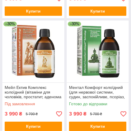
Купити
Купити
–30%
–30%
Мейл Ектив Комплекс
Ментал Комфорт колоїдний
колоїдний (вітаміни для
(для нервової системи,
чоловіків, простатит, аденома
судин, заспокійливе, псоріаз,
простати, онкологія,
нормалізує сон, пам'ять,
Під замовлення
Готово до відправки
покращує ерекцію, статевий
концентрація уваги, стрес)
акт))
3 990
3 990
₴
₴
5 700 ₴
5 700 ₴
Купити
Купити